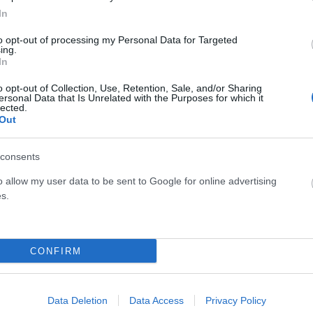
In
to opt-out of processing my Personal Data for Targeted
ing.
In
o opt-out of Collection, Use, Retention, Sale, and/or Sharing
ersonal Data that Is Unrelated with the Purposes for which it
lected.
Out
consents
o allow my user data to be sent to Google for online advertising
s.
CONFIRM
ΕΛΛΆΔΑ
arfin: Στην Ελλάδα η
Θρίλερ στον Μυστρά:
που κατηγορείται για
«Αγαπούσε παθολογικά τους
Data Deletion
Data Access
Privacy Policy