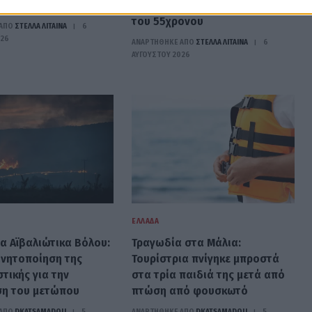
ησμό
γονείς του», λέει ο δικηγόρος
του 55χρονου
ΑΠΟ
ΣΤΈΛΛΑ ΛΊΤΑΙΝΑ
6
026
ΑΝΑΡΤΗΘΗΚΕ ΑΠΟ
ΣΤΈΛΛΑ ΛΊΤΑΙΝΑ
6
ΑΥΓΟΎΣΤΟΥ 2026
ΕΛΛΆΔΑ
α Αϊβαλιώτικα Βόλου:
Τραγωδία στα Μάλια:
ινητοποίηση της
Τουρίστρια πνίγηκε μπροστά
τικής για την
στα τρία παιδιά της μετά από
η του μετώπου
πτώση από φουσκωτό
ΑΠΟ
DKATSAMADOU
5
ΑΝΑΡΤΗΘΗΚΕ ΑΠΟ
DKATSAMADOU
5