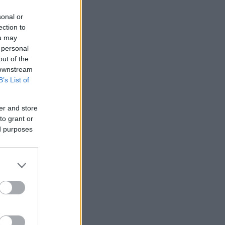
sonal or
ection to
ou may
 personal
out of the
 downstream
B’s List of
er and store
to grant or
ed purposes