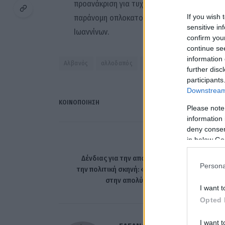
προανάκριση για τυχόν εμπλοκή του σε επιθέ
παράνομη οπλοκατοχή και οπλοφορία με την
If you wish 
sensitive in
Ιωαννίνων.
confirm you
continue se
information 
Αλβανός
αλλοδαπός
Δίας
Ιωάννινα
μαχαί
further disc
participants
Downstream 
ΚΟΙΝΟΠΟΊΗΣΗ
Please note
information 
deny consent
in below Go
ΠΡΟΗΓΟΎΜΕΝΟ ΆΡΘ
Δένδιας για την αποχώρηση Βαρβιτσιώτη α
Persona
την πολιτική σκηνή: «Του εύχομαι κάθε επιτυχ
στην απολύτως σεβαστή επιλογή το
I want t
Opted 
I want t