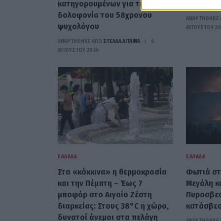
κατηγορουμένων για τη
τον εμπρ
δολοφονία του 58χρονου
ΑΝΑΡΤΗΘΗΚΕ 
ψυχολόγου
ΑΥΓΟΎΣΤΟΥ 2
ΑΝΑΡΤΗΘΗΚΕ ΑΠΟ
ΣΤΈΛΛΑ ΛΊΤΑΙΝΑ
6
ΑΥΓΟΎΣΤΟΥ 2026
ΕΛΛΆΔΑ
ΕΛΛΆΔΑ
Στα «κόκκινα» η θερμοκρασία
Φωτιά στ
και την Πέμπτη – Έως 7
Μεγάλη κ
μποφόρ στο Αιγαίο Ζέστη
Πυροσβεσ
διαρκείας: Στους 38°C η χώρα,
κατάσβεσ
δυνατοί άνεμοι στα πελάγη
ΑΝΑΡΤΗΘΗΚΕ 