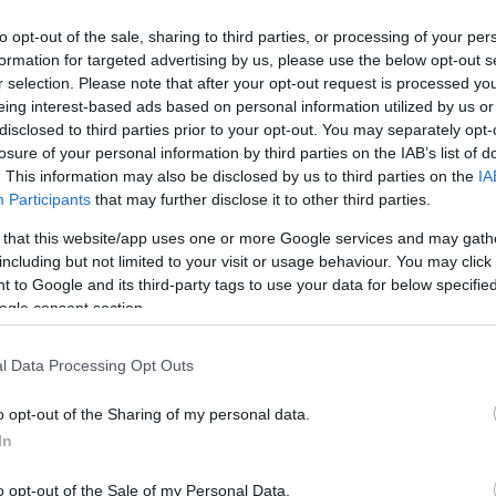
σεις και σε βάρος του σχηματίστηκε δικογραφία για
 οποία οδηγήθηκε στον εισαγγελέα Πρωτοδικών
to opt-out of the sale, sharing to third parties, or processing of your per
formation for targeted advertising by us, please use the below opt-out s
r selection. Please note that after your opt-out request is processed y
eing interest-based ads based on personal information utilized by us or
disclosed to third parties prior to your opt-out. You may separately opt-
ρια
οπλισμένος
losure of your personal information by third parties on the IAB’s list of
. This information may also be disclosed by us to third parties on the
IA
Participants
that may further disclose it to other third parties.
 that this website/app uses one or more Google services and may gath
Facebook
Twitter
Pinterest
LinkedIn
Tumblr
Email
including but not limited to your visit or usage behaviour. You may click 
 to Google and its third-party tags to use your data for below specifi
ogle consent section.
ΡΟ
ΕΠΌΜΕΝΟ ΆΡΘΡΟ
πό
Τα πρωτοσέλιδα των εφημερίδων
l Data Processing Opt Outs
ία
υ»
o opt-out of the Sharing of my personal data.
In
o opt-out of the Sale of my Personal Data.