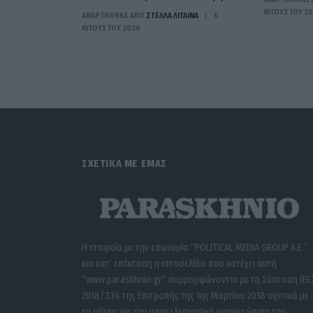
ΑΥΓΟΎΣΤΟΥ 2
ΑΝΑΡΤΗΘΗΚΕ ΑΠΟ
ΣΤΈΛΛΑ ΛΊΤΑΙΝΑ
6
ΑΥΓΟΎΣΤΟΥ 2026
ΣΧΕΤΙΚΑ ΜΕ ΕΜΑΣ
Η εταιρεία με την επωνυμία “POLITICAL MEDIA GROUP A.E.”
και κατ’ επέκταση η ιστοσελίδα που κατέχει αυτή
“www.paraskhnio.gr” συμμορφώνονται με τη Σύσταση (ΕΕ
2018/334 της Επιτροπής της 1ης Μαρτίου 2018 σχετικά με
τα μέτρα για την αποτελεσματική αντιμετώπιση του