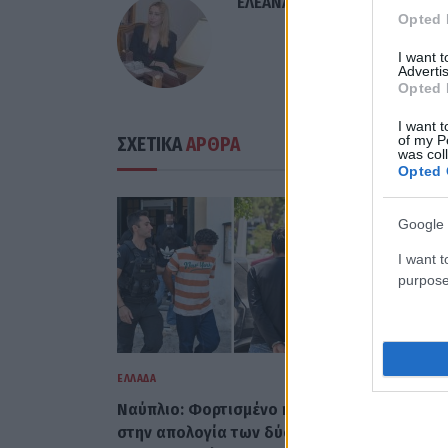
ΕΛΕΑΝΑ ΖΑΜΠΑΡΑ
Opted 
I want 
Advertis
Opted 
I want t
of my P
ΣΧΕΤΙΚΑ
ΑΡΘΡΑ
was col
Opted 
Google 
I want t
purpose
ΕΛΛΆΔΑ
ΕΛΛΆΔΑ
Ναύπλιο: Φορτισμένο κλίμα
Υπόθεση M
στην απολογία των δύο
46χρονη 