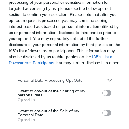
processing of your personal or sensitive information for
targeted advertising by us, please use the below opt-out
section to confirm your selection. Please note that after your
opt-out request is processed you may continue seeing
ΣΧΕΤΙΚΑ
ΑΡΘΡΑ
interest-based ads based on personal information utilized by
us or personal information disclosed to third parties prior to
your opt-out. You may separately opt-out of the further
disclosure of your personal information by third parties on the
IAB’s list of downstream participants. This information may
also be disclosed by us to third parties on the
IAB’s List of
Downstream Participants
that may further disclose it to other
third parties.
Please note that this website/app uses one or more Google
Personal Data Processing Opt Outs
services and may gather and store information including but
not limited to your visit or usage behaviour. You may click to
I want to opt-out of the Sharing of my
personal data.
grant or deny consent to Google and its third-party tags to
Opted In
use your data for below specified purposes in below Google
consent section.
I want to opt-out of the Sale of my
Personal Data.
Opted In
ΑΘΛΗΤΙΣΜΌΣ