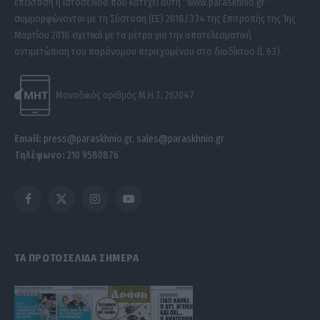
επέκταση η ιστοσελίδα που κατέχει αυτή “www.paraskhnio.gr”
συμμορφώνονται με τη Σύσταση (ΕΕ) 2018/334 της Επιτροπής της 1ης
Μαρτίου 2018 σχετικά με τα μέτρα για την αποτελεσματική
αντιμετώπιση του παράνομου περιεχομένου στο διαδίκτυο (L 63).
Μοναδικός αριθμός Μ.Η.Τ. 262047
Email:
press@paraskhnio.gr
,
sales@paraskhnio.gr
Τηλέφωνο:
210 9580876
Facebook
X
Instagram
YouTube
(Twitter)
ΤΑ ΠΡΩΤΟΣΕΛΙΔΑ ΣΗΜΕΡΑ