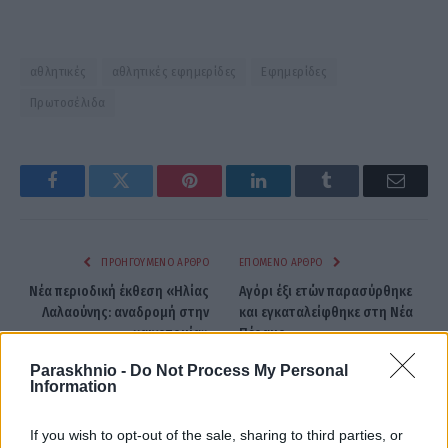
αθλητικές
αθλητικές εφημερίδες
Εφημερίδες
Πρωτοσέλιδα
Facebook
Twitter
Pinterest
LinkedIn
Tumblr
Email
ΠΡΟΗΓΟΎΜΕΝΟ ΆΡΘΡΟ
ΕΠΌΜΕΝΟ ΆΡΘΡΟ
Νέα περιοδική έκθεση «Ηλίας
Αγόρι έξι ετών παρασύρθηκε
Λαλαούνης: αναδρομή στην
και εγκαταλείφθηκε στη Νέα
καινοτομία»
Πέραμο
Paraskhnio -
Do Not Process My Personal
Information
ΕΛΕΑΝΑ ΖΑΜΠΑΡΑ
If you wish to opt-out of the sale, sharing to third parties, or