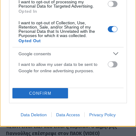
I want to opt-out of processing my
Personal Data for Targeted Advertising.
Στα άκρα η κόντρα UEFA – FIFA: Παραμένει στο τραπέζι
Opted In
το μποϊκοτάζ του Μουντιάλ
I want to opt-out of Collection, Use,
ΑΝΑΡΤΗΘΗΚΕ ΑΠΟ
ΆΛΚΗΣΤΗ ΓΑΤΟΠΟΎΛΟΥ
6 ΑΥΓΟΎΣΤΟΥ 2026
Retention, Sale, and/or Sharing of my
Personal Data that Is Unrelated with the
Purposes for which it was collected.
Opted Out
Google consents
I want to allow my user data to be sent to
Google for online advertising purposes.
CONFIRM
Data Deletion
Data Access
Privacy Policy
ΑΘΛΗΤΙΣΜΌΣ
«Σπίτι είναι εκεί που είναι η καρδιά»: Ο Δημήτρης
Γιαννούλης επέστρεψε στον ΠΑΟΚ (VIDEO)