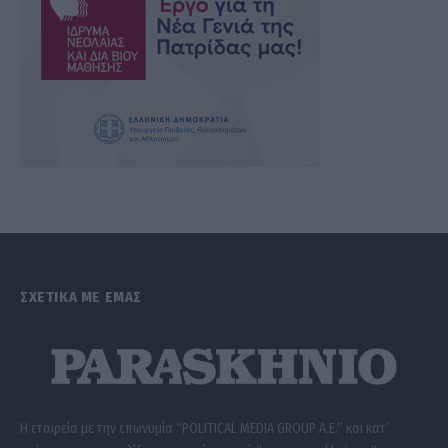
ΣΧΕΤΙΚΑ ΜΕ ΕΜΑΣ
Η εταιρεία με την επωνυμία “POLITICAL MEDIA GROUP A.E.” και κατ’