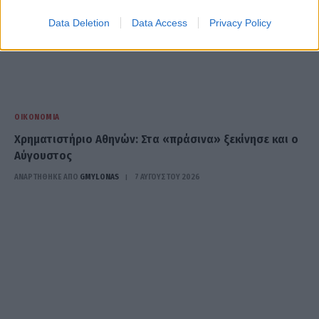
Data Deletion
Data Access
Privacy Policy
ΟΙΚΟΝΟΜΊΑ
Χρηματιστήριο Αθηνών: Στα «πράσινα» ξεκίνησε και ο
Αύγουστος
ΑΝΑΡΤΗΘΗΚΕ ΑΠΟ
GMYLONAS
7 ΑΥΓΟΎΣΤΟΥ 2026