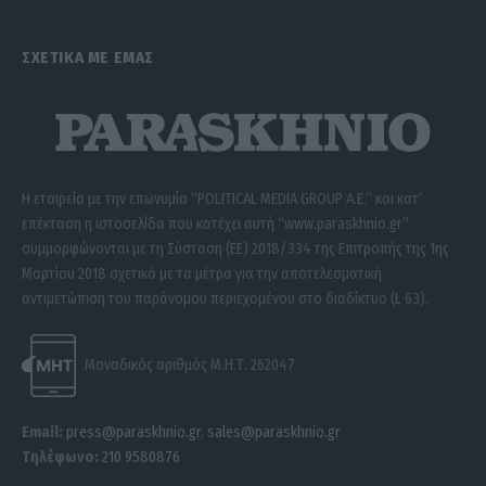
ΣΧΕΤΙΚΑ ΜΕ ΕΜΑΣ
Η εταιρεία με την επωνυμία “POLITICAL MEDIA GROUP A.E.” και κατ’
επέκταση η ιστοσελίδα που κατέχει αυτή “www.paraskhnio.gr”
συμμορφώνονται με τη Σύσταση (ΕΕ) 2018/334 της Επιτροπής της 1ης
Μαρτίου 2018 σχετικά με τα μέτρα για την αποτελεσματική
αντιμετώπιση του παράνομου περιεχομένου στο διαδίκτυο (L 63).
Μοναδικός αριθμός Μ.Η.Τ. 262047
Email:
press@paraskhnio.gr
,
sales@paraskhnio.gr
Τηλέφωνο:
210 9580876