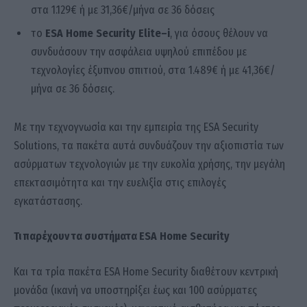
στα 1.129€ ή με 31,36€/μήνα σε 36 δόσεις
το
ESA
Home
Security
Elite
–
i
, για όσους θέλουν να
συνδυάσουν την ασφάλεια υψηλού επιπέδου με
τεχνολογίες έξυπνου σπιτιού, στα 1.489€ ή με 41,36€/
μήνα σε 36 δόσεις.
Με την τεχνογνωσία και την εμπειρία της ESA Security
Solutions, τα πακέτα αυτά συνδυάζουν την αξιοπιστία των
ασύρματων τεχνολογιών με την ευκολία χρήσης, την μεγάλη
επεκτασιμότητα και την ευελιξία στις επιλογές
εγκατάστασης.
Τι παρέχουν τα συστήματα
ESA
Home
Security
Και τα τρία πακέτα ESA Home Security διαθέτουν κεντρική
μονάδα (ικανή να υποστηρίξει έως και 100 ασύρματες