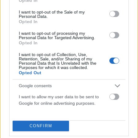
Opted In
use your data for below specified purposes in below Google
consent section.
I want to opt-out of the Sale of my
Personal Data.
Opted In
I want to opt-out of processing my
Personal Data for Targeted Advertising.
Opted In
I want to opt-out of Collection, Use,
Retention, Sale, and/or Sharing of my
ΟΙΚΟΝΟΜΊΑ
Personal Data that Is Unrelated with the
Purposes for which it was collected.
Διευρύνεται η εθνική πρωτοβουλία για τις τιμές στο
Opted Out
ράφι των σούπερ μάρκετ: 686 επώνυμοι κωδικοί,
ακόμη 230 σε σχολικά και προϊόντα ιδιωτικής ετικέτας
Google consents
ΑΝΑΡΤΗΘΗΚΕ ΑΠΟ
ΕΛΕΑΝΑ ΖΑΜΠΑΡΑ
8 ΑΥΓΟΎΣΤΟΥ 2026
I want to allow my user data to be sent to
Google for online advertising purposes.
CONFIRM