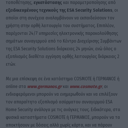
τοποθέτησης,
εγκατάστασης
και παραμετροποίησης από
εξειδικευμένους τεχνικούς
της ESA
Security
Solutions
, οι
οποίοι στη συνέχεια αναλαμβάνουν να εκπαιδεύσουν τον
χρήστη στην ορθή λειτουργία του συστήματος. Επιπλέον,
παρέχονται 24/7 υπηρεσίες ηλεκτρονικής παρακολούθησης
σημάτων συναγερμού από το Κέντρο Διαχείρισης Συμβάντων
της ESA Security Solutions διάρκειας 24 μηνών, ενώ όλος ο
εξοπλισμός διαθέτει εγγύηση ορθής λειτουργίας διάρκειας 2
ετών.
Με μια επίσκεψη σε ένα κατάστημα COSMOTE ή ΓΕΡΜΑΝΟΣ ή
online στα
www.germanos.gr
και
www.cosmote.gr
, οι
ενδιαφερόμενοι μπορούν να ενημερωθούν και να επιλέξουν
τον απαραίτητο εξοπλισμό ασύρματου συναγερμού ESA
Home Security ανάλογα με τις ανάγκες τους. Ειδικότερα, στα
φυσικά καταστήματα COSMOTE ή ΓΕΡΜΑΝΟΣ, μπορούν να τα
αποκτήσουν με δόσεις αλλά χωρίς κάρτα, και να πάρουν