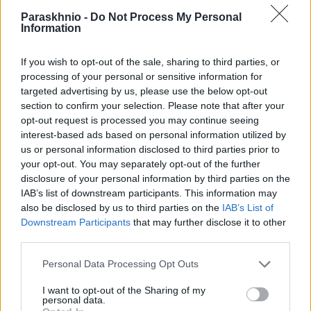
λεωφορεία στη Θεσσαλονίκη:
επεκτείνεται σε ολόκληρη τη
Paraskhnio -
Do Not Process My Personal
«Η προμήθεια τους αποτελεί
χώρα – Χορηγείται πλέον σε
Information
ένα καθρέφτη των περιπετειών
κάθε ενήλικο θύμα
που πέρασε η χώρα τα
ενδοοικογενειακής βίας
If you wish to opt-out of the sale, sharing to third parties, or
τελευταία 15 χρόνια»
processing of your personal or sensitive information for
targeted advertising by us, please use the below opt-out
section to confirm your selection. Please note that after your
opt-out request is processed you may continue seeing
mv
interest-based ads based on personal information utilized by
us or personal information disclosed to third parties prior to
your opt-out. You may separately opt-out of the further
disclosure of your personal information by third parties on the
IAB’s list of downstream participants. This information may
ΣΧΕΤΙΚΑ
ΑΡΘΡΑ
also be disclosed by us to third parties on the
IAB’s List of
Downstream Participants
that may further disclose it to other
third parties.
Please note that this website/app uses one or more Google
Personal Data Processing Opt Outs
services and may gather and store information including but
not limited to your visit or usage behaviour. You may click to
I want to opt-out of the Sharing of my
personal data.
grant or deny consent to Google and its third-party tags to