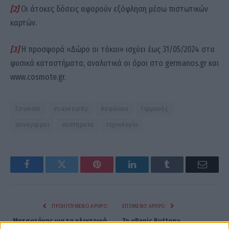
[2]
Οι άτοκες δόσεις αφορούν εξόφληση μέσω πιστωτικών
καρτών.
[3]
Η προσφορά «Δώρο οι τόκοι» ισχύει έως 31/05/2024 στα
φυσικά καταστήματα, αναλυτικά οι όροι στο germanos.gr και
www.cosmote.gr.
Cosmote
esasecurity
Ασφάλεια
Γερμανός
συναγερμοι
συστηματα
τεχνολογία
Facebook
Twitter
Pinterest
LinkedIn
Tumblr
Email
ΠΡΟΗΓΟΎΜΕΝΟ ΆΡΘΡΟ
ΕΠΌΜΕΝΟ ΆΡΘΡΟ
Μητσοτάκης για τα ηλεκτρικά
Το «Panic Button»