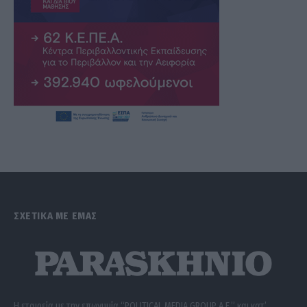
ΣΧΕΤΙΚΑ ΜΕ ΕΜΑΣ
Η εταιρεία με την επωνυμία “POLITICAL MEDIA GROUP A.E.” και κατ’