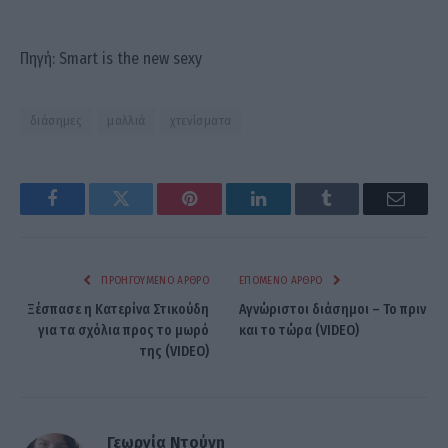
Πηγή: Smart is the new sexy
διάσημες
μαλλιά
χτενίσματα
Facebook
Twitter
Pinterest
LinkedIn
Tumblr
Email
ΠΡΟΗΓΟΎΜΕΝΟ ΆΡΘΡΟ
ΕΠΌΜΕΝΟ ΆΡΘΡΟ
Ξέσπασε η Κατερίνα Στικούδη
Αγνώριστοι διάσημοι – Το πριν
για τα σχόλια προς το μωρό
και το τώρα (VIDEO)
της (VIDEO)
Γεωργία Ντούνη