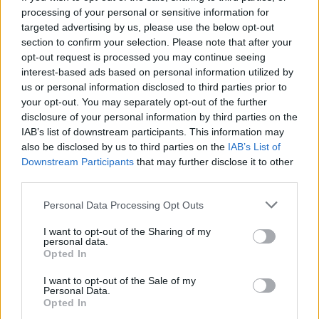
ξανακύλησα» – Η «εξομολόγηση» του στο περιοδικό
processing of your personal or sensitive information for
Esquire
targeted advertising by us, please use the below opt-out
section to confirm your selection. Please note that after your
ΑΝΑΡΤΗΘΗΚΕ ΑΠΟ
ΓΙΆΝΝΗΣ ΚΟΝΤΟΓΕΏΡΓΟΣ
10 ΑΥΓΟΎΣΤΟΥ 2026
opt-out request is processed you may continue seeing
interest-based ads based on personal information utilized by
us or personal information disclosed to third parties prior to
your opt-out. You may separately opt-out of the further
disclosure of your personal information by third parties on the
IAB’s list of downstream participants. This information may
also be disclosed by us to third parties on the
IAB’s List of
Downstream Participants
that may further disclose it to other
third parties.
Please note that this website/app uses one or more Google
Personal Data Processing Opt Outs
services and may gather and store information including but
not limited to your visit or usage behaviour. You may click to
I want to opt-out of the Sharing of my
personal data.
grant or deny consent to Google and its third-party tags to
Opted In
use your data for below specified purposes in below Google
LIFESTYLE
consent section.
I want to opt-out of the Sale of my
Οι διακοπές της Άννας Βίσση στην Κεφαλονιά και η
Personal Data.
μπάντα που την έκανε να σηκωθεί… (video)
Opted In