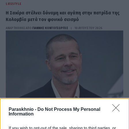
LIFESTYLE
H Σακίρα στέλνει δύναμη και αγάπη στην πατρίδα της
Κολομβία μετά τον φονικό σεισμό
ΑΝΑΡΤΗΘΗΚΕ ΑΠΟ
ΓΙΆΝΝΗΣ ΚΟΝΤΟΓΕΏΡΓΟΣ
10 ΑΥΓΟΎΣΤΟΥ 2026
Paraskhnio -
Do Not Process My Personal
Information
LIFESTYLE
Μπραντ Πιτ: «Ήμουν επτά χρόνια νηφάλιος και
If you wish to opt-out of the sale, sharing to third parties, or