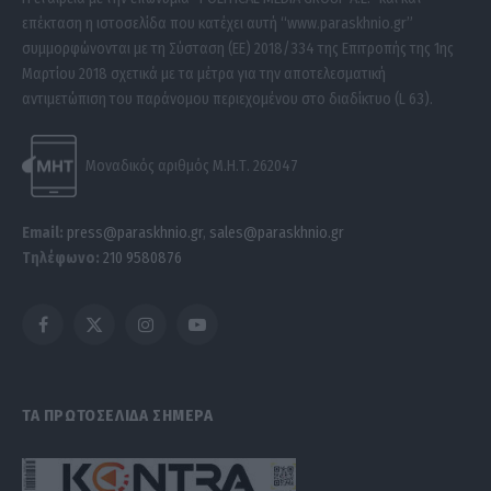
επέκταση η ιστοσελίδα που κατέχει αυτή “www.paraskhnio.gr”
συμμορφώνονται με τη Σύσταση (ΕΕ) 2018/334 της Επιτροπής της 1ης
Μαρτίου 2018 σχετικά με τα μέτρα για την αποτελεσματική
αντιμετώπιση του παράνομου περιεχομένου στο διαδίκτυο (L 63).
Μοναδικός αριθμός Μ.Η.Τ. 262047
Email:
press@paraskhnio.gr
,
sales@paraskhnio.gr
Τηλέφωνο:
210 9580876
Facebook
X
Instagram
YouTube
(Twitter)
ΤΑ ΠΡΩΤΟΣΕΛΙΔΑ ΣΗΜΕΡΑ