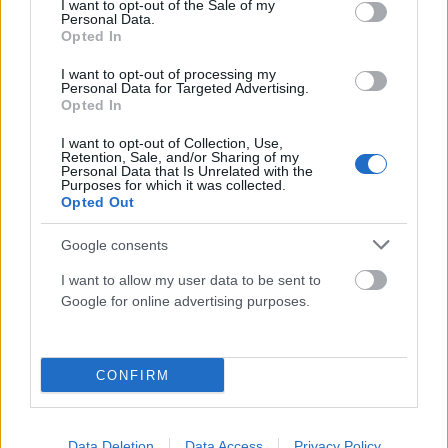
I want to opt-out of the Sale of my
Personal Data.
Opted In
I want to opt-out of processing my
Personal Data for Targeted Advertising.
Opted In
I want to opt-out of Collection, Use,
Retention, Sale, and/or Sharing of my
γυναικα
καρκίνος του μαστού
μαστογραφία
Personal Data that Is Unrelated with the
Purposes for which it was collected.
προληπτικός έλεγχος
Opted Out
Google consents
I want to allow my user data to be sent to
Facebook
Twitter
Pinterest
LinkedIn
Tumblr
Email
Google for online advertising purposes.
ΠΡΟΗΓΟΎΜΕΝΟ ΆΡΘΡΟ
ΕΠΌΜΕΝΟ ΆΡΘΡΟ
CONFIRM
Νεκρός Βρετανός πεζοπόρος
Μαρινάκης για Σύνοδο MED-9:
στο φαράγγι του Βουραϊκού
Μία από τις πρώτες
συζητήσεις είναι το
Data Deletion
Data Access
Privacy Policy
μεταναστευτικό