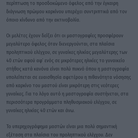
περίπτωση το προσδοκώμενο όφελος από την έγκαιρη
διάγνωση πρώιμου καρκίνου υπερέχει συντριπτικά από τον
όποιο κίνδυνο από την ακτινοβολία.
Οι μελέτες έχουν δείξει ότι οι μαστογραφίες προσφέρουν
μεγαλύτερο όφελος όταν διενεργούνται, στα πλαίσια
προληπτικού ελέγχου, σε γυναίκες ηλικίας μεγαλύτερης των
40 ετών αφού αφ’ ενός σε μικρότερες ηλικίες το γυναικείο
στήθος κατά κανόνα είναι πολύ πυκνό όπου η μαστογραφία
υπολείπεται σε ευαισθησία αφετέρου η πιθανότητα νόσησης
από καρκίνο του μαστού είναι μικρότερη στις νεότερες
γυναίκες. Για το λόγο αυτό η μαστογραφία συστήνεται, στα
περισσότερα προγράμματα πληθυσμιακού ελέγχου, σε
γυναίκες ηλικίας 40 ετών και άνω.
Το υπερηχογράφημα μαστών είναι μια πολύ σημαντική
εξέταση στα πλαίσια του προληπτικού ελέγχου. Δεν