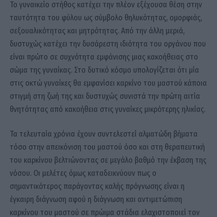
Το γυναικείο στήθος κατέχει την πλέον εξέχουσα θέση στην
ταυτότητα του φύλου ως σύμβολο θηλυκότητας, ομορφιάς,
σεξουαλικότητας και μητρότητας. Από την άλλη μεριά,
δυστυχώς κατέχει την δυσάρεστη ιδιότητα του οργάνου που
είναι πρώτο σε συχνότητα εμφάνισης μιας κακοήθειας στο
σώμα της γυναίκας. Στο δυτικό κόσμο υπολογίζεται ότι μία
στις οκτώ γυναίκες θα εμφανίσει καρκίνο του μαστού κάποια
στιγμή στη ζωή της και δυστυχώς συνιστά την πρώτη αιτία
θνητότητας από κακοήθεια στις γυναίκες μικρότερης ηλικίας.
Τα τελευταία χρόνια έχουν συντελεστεί αλματώδη βήματα
τόσο στην απεικόνιση του μαστού όσο και στη θεραπευτική
του καρκίνου βελτιώνοντας σε μεγάλο βαθμό την έκβαση της
νόσου. Οι μελέτες όμως καταδεικνύουν πως ο
σημαντικότερος παράγοντας καλής πρόγνωσης είναι η
έγκαιρη διάγνωση αφού η διάγνωση και αντιμετώπιση
καρκίνου του μαστού σε πρώιμα στάδια ελαχιστοποιεί τον