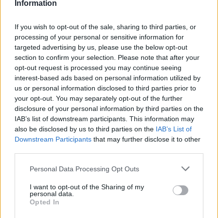
Information
Χατζόπουλος Κωνσταντίνος
Χειρουργός Μαστού,
If you wish to opt-out of the sale, sharing to third parties, or
Αναπλ. Διευθυντής Δ’ Κλινικής Μαστού,
processing of your personal or sensitive information for
targeted advertising by us, please use the below opt-out
ΜΗΤΕΡΑ
section to confirm your selection. Please note that after your
opt-out request is processed you may continue seeing
interest-based ads based on personal information utilized by
us or personal information disclosed to third parties prior to
your opt-out. You may separately opt-out of the further
disclosure of your personal information by third parties on the
IAB’s list of downstream participants. This information may
also be disclosed by us to third parties on the
IAB’s List of
Downstream Participants
that may further disclose it to other
third parties.
Please note that this website/app uses one or more Google
Personal Data Processing Opt Outs
services and may gather and store information including but
not limited to your visit or usage behaviour. You may click to
I want to opt-out of the Sharing of my
personal data.
grant or deny consent to Google and its third-party tags to
Opted In
use your data for below specified purposes in below Google
consent section.