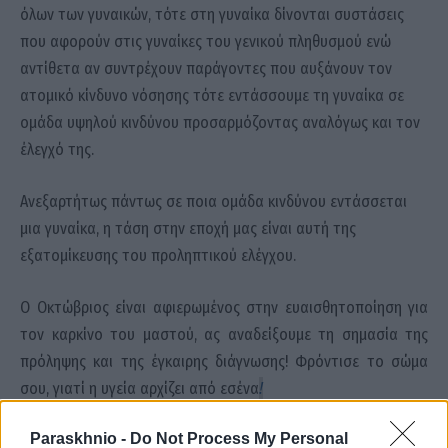
όλων των γυναικών, τότε στη γυναίκα δίνονται συστάσεις
που αφορούν στις γυναίκες του γενικού πληθυσμού ενώ
αντίθετα αν συντρέχουν παράγοντες που αυξάνουν τον
ατομικό κίνδυνο νόσησης τότε εντάσσουμε τη γυναίκα σε
ομάδα υψηλού κινδύνου προσαρμόζοντας αναλόγως και τον
έλεγχό της.
Ανεξαρτήτως πάντως σε ποια ομάδα κινδύνου εντάσσεται
μια γυναίκα, η τάση στην εποχή μας είναι αυτή της
εξατομίκευσης του προληπτικού ελέγχου.
Ο Οκτώβριος είναι αφιερωμένος στην ευαισθητοποίηση για
τον καρκίνο του μαστού, ας αναδείξουμε τη σημασία της
πρόληψης και της έγκαιρης διάγνωσης! Φρόντισε το σώμα
!
σου, γιατί η υγεία αρχίζει από εσένα
Paraskhnio -
Do Not Process My Personal