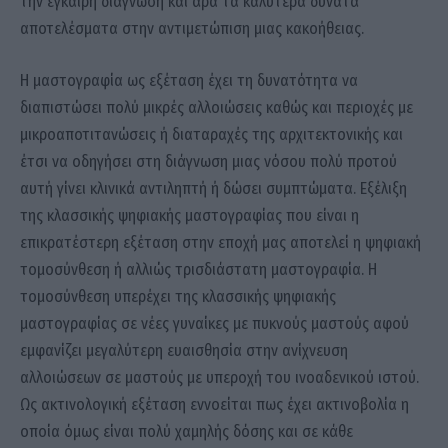
την έγκαιρη διάγνωση και άρα τα καλύτερα δυνατά
αποτελέσματα στην αντιμετώπιση μιας κακοήθειας.
Η μαστογραφία ως εξέταση έχει τη δυνατότητα να
διαπιστώσει πολύ μικρές αλλοιώσεις καθώς και περιοχές με
μικροαποτιτανώσεις ή διαταραχές της αρχιτεκτονικής και
έτσι να οδηγήσει στη διάγνωση μιας νόσου πολύ προτού
αυτή γίνει κλινικά αντιληπτή ή δώσει συμπτώματα. Εξέλιξη
της κλασσικής ψηφιακής μαστογραφίας που είναι η
επικρατέστερη εξέταση στην εποχή μας αποτελεί η ψηφιακή
τομοσύνθεση ή αλλιώς τρισδιάστατη μαστογραφία. Η
τομοσύνθεση υπερέχει της κλασσικής ψηφιακής
μαστογραφίας σε νέες γυναίκες με πυκνούς μαστούς αφού
εμφανίζει μεγαλύτερη ευαισθησία στην ανίχνευση
αλλοιώσεων σε μαστούς με υπεροχή του ινοαδενικού ιστού.
Ως ακτινολογική εξέταση εννοείται πως έχει ακτινοβολία η
οποία όμως είναι πολύ χαμηλής δόσης και σε κάθε