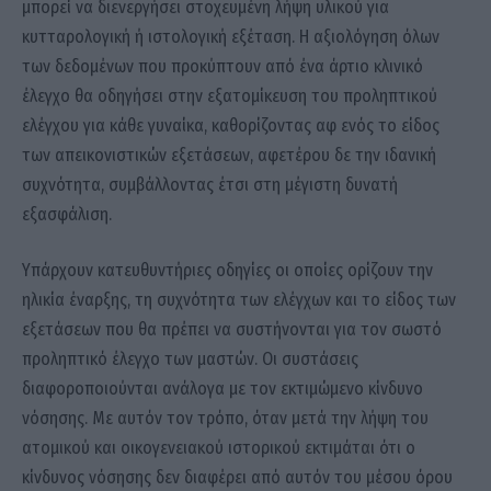
μπορεί να διενεργήσει στοχευμένη λήψη υλικού για
κυτταρολογική ή ιστολογική εξέταση. Η αξιολόγηση όλων
των δεδομένων που προκύπτουν από ένα άρτιο κλινικό
έλεγχο θα οδηγήσει στην εξατομίκευση του προληπτικού
ελέγχου για κάθε γυναίκα, καθορίζοντας αφ ενός το είδος
των απεικονιστικών εξετάσεων, αφετέρου δε την ιδανική
συχνότητα, συμβάλλοντας έτσι στη μέγιστη δυνατή
εξασφάλιση.
Υπάρχουν κατευθυντήριες οδηγίες οι οποίες ορίζουν την
ηλικία έναρξης, τη συχνότητα των ελέγχων και το είδος των
εξετάσεων που θα πρέπει να συστήνονται για τον σωστό
προληπτικό έλεγχο των μαστών. Οι συστάσεις
διαφοροποιούνται ανάλογα με τον εκτιμώμενο κίνδυνο
νόσησης. Με αυτόν τον τρόπο, όταν μετά την λήψη του
ατομικού και οικογενειακού ιστορικού εκτιμάται ότι ο
κίνδυνος νόσησης δεν διαφέρει από αυτόν του μέσου όρου