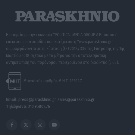
Η εταιρεία με την επωνυμία “POLITICAL MEDIA GROUP A.E.” και κατ’
επέκταση η ιστοσελίδα που κατέχει αυτή “www.paraskhnio.gr”
συμμορφώνονται με τη Σύσταση (ΕΕ) 2018/334 της Επιτροπής της 1ης
Μαρτίου 2018 σχετικά με τα μέτρα για την αποτελεσματική
αντιμετώπιση του παράνομου περιεχομένου στο διαδίκτυο (L 63).
Μοναδικός αριθμός Μ.Η.Τ. 262047
Email:
press@paraskhnio.gr
,
sales@paraskhnio.gr
Τηλέφωνο:
210 9580876
Facebook
X
Instagram
YouTube
(Twitter)