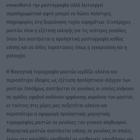
υποκαθιστά την μαστογραφία αλλά λειτουργεί
συμπληρωματικά αφού μπορεί να δώσει πολύτιμες
πληροφορίες στη διερεύνηση τυχόν ευρημάτων. Ο υπέρηχος
μαστών είναι η εξέταση εκλογής για τις νεότερες γυναίκες
όπου δεν συστήνεται η προληπτική μαστογραφία καθώς
επίσης και σε άλλες περιπτώσεις όπως η εγκυμοσύνη και η
γαλουχία.
Η Μαγνητική τομογραφία μαστών κερδίζει ολοένα και
περισσότερο έδαφος ως εξέταση προληπτικού ελέγχου των
μαστών. Επισήμως συστήνεται σε γυναίκες οι οποίες ανήκουν
σε ομάδες υψηλού κινδύνου εμφάνισης καρκίνου του μαστού,
εν τούτοις στις μέρες μας συζητείται ολοένα και
περισσότερο η εφαρμογή προληπτικής μαγνητικής
τομογραφίας μαστών σε γυναίκες του γενικού πληθυσμού.
Μαγνητική μαστών συστήνεται επίσης σε γυναίκες οι οποίες
έχουν στο παρελθόν υποβληθεί σε αισθητικές επεμβάσεις για