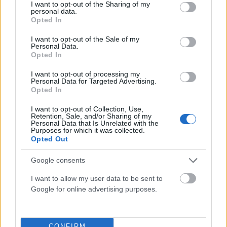
not limited to your visit or usage behaviour. You may click to
I want to opt-out of the Sharing of my
personal data.
grant or deny consent to Google and its third-party tags to
Opted In
use your data for below specified purposes in below Google
consent section.
I want to opt-out of the Sale of my
Personal Data.
Opted In
I want to opt-out of processing my
Personal Data for Targeted Advertising.
Opted In
I want to opt-out of Collection, Use,
Retention, Sale, and/or Sharing of my
Personal Data that Is Unrelated with the
ΥΓΕΊΑ - ΠΕΡΙΒΆΛΛΟΝ
Purposes for which it was collected.
Opted Out
Συναγερμός για τον Έμπολα: Πάνω από 4.000
κρούσματα στο Κονγκό – Φόβοι για πιθανή μετάλλαξη
Google consents
του ιού
I want to allow my user data to be sent to
ΑΝΑΡΤΗΘΗΚΕ ΑΠΟ
ΆΛΚΗΣΤΗ ΓΑΤΟΠΟΎΛΟΥ
6 ΑΥΓΟΎΣΤΟΥ 2026
Google for online advertising purposes.
CONFIRM