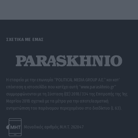
ΣΧΕΤΙΚΑ ΜΕ ΕΜΑΣ
Η εταιρεία με την επωνυμία “POLITICAL MEDIA GROUP A.E.” και κατ’
επέκταση η ιστοσελίδα που κατέχει αυτή “www.paraskhnio.gr”
συμμορφώνονται με τη Σύσταση (ΕΕ) 2018/334 της Επιτροπής της 1ης
Μαρτίου 2018 σχετικά με τα μέτρα για την αποτελεσματική
αντιμετώπιση του παράνομου περιεχομένου στο διαδίκτυο (L 63).
Μοναδικός αριθμός Μ.Η.Τ. 262047