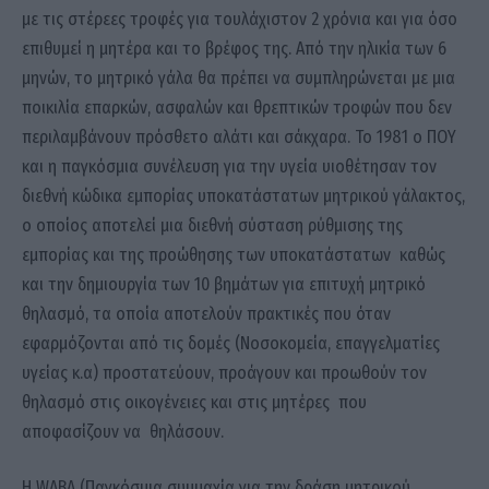
με τις στέρεες τροφές για τουλάχιστον 2 χρόνια και για όσο
επιθυμεί η μητέρα και το βρέφος της. Από την ηλικία των 6
μηνών, το μητρικό γάλα θα πρέπει να συμπληρώνεται με μια
ποικιλία επαρκών, ασφαλών και θρεπτικών τροφών που δεν
περιλαμβάνουν πρόσθετο αλάτι και σάκχαρα. Το 1981 ο ΠΟΥ
και η παγκόσμια συνέλευση για την υγεία υιοθέτησαν τον
διεθνή κώδικα εμπορίας υποκατάστατων μητρικού γάλακτος,
ο οποίος αποτελεί μια διεθνή σύσταση ρύθμισης της
εμπορίας και της προώθησης των υποκατάστατων καθώς
και την δημιουργία των 10 βημάτων για επιτυχή μητρικό
θηλασμό, τα οποία αποτελούν πρακτικές που όταν
εφαρμόζονται από τις δομές (Νοσοκομεία, επαγγελματίες
υγείας κ.α) προστατεύουν, προάγουν και προωθούν τον
θηλασμό στις οικογένειες και στις μητέρες που
αποφασίζουν να θηλάσουν.
Η WABA (Παγκόσμια συμμαχία για την δράση μητρικού