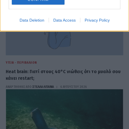
Data Deletion
Data Access
Privacy Policy
ΥΓΕΊΑ - ΠΕΡΙΒΆΛΛΟΝ
Heat brain: Γιατί στους 40°C νιώθεις ότι το μυαλό σου
κάνει restart;
ΑΝΑΡΤΗΘΗΚΕ ΑΠΟ
ΣΤΈΛΛΑ ΛΊΤΑΙΝΑ
6 ΑΥΓΟΎΣΤΟΥ 2026