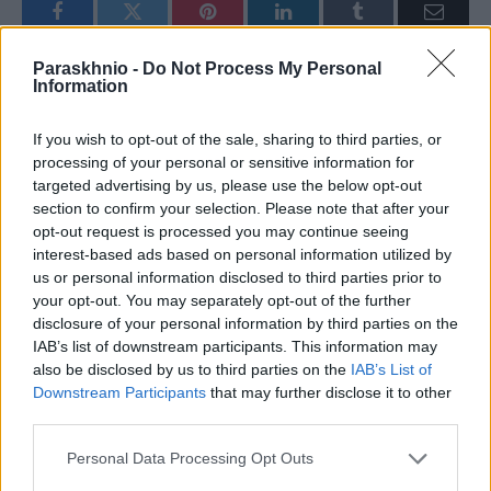
Facebook
Twitter
Pinterest
LinkedIn
Tumblr
Email
Paraskhnio -
Do Not Process My Personal
Information
ΠΡΟΗΓΟΎΜΕΝΟ ΆΡΘΡΟ
ΕΠΌΜΕΝΟ ΆΡΘΡΟ
Το βίντεο του Ζελένσκι για τις
Ένας 39χρονος έβρισε και
If you wish to opt-out of the sale, sharing to third parties, or
1000 μέρες πολέμου
έφτυσε αστυνομικό
processing of your personal or sensitive information for
targeted advertising by us, please use the below opt-out
section to confirm your selection. Please note that after your
opt-out request is processed you may continue seeing
newsroom
interest-based ads based on personal information utilized by
us or personal information disclosed to third parties prior to
your opt-out. You may separately opt-out of the further
disclosure of your personal information by third parties on the
IAB’s list of downstream participants. This information may
also be disclosed by us to third parties on the
IAB’s List of
ΣΧΕΤΙΚΑ
ΑΡΘΡΑ
Downstream Participants
that may further disclose it to other
third parties.
Please note that this website/app uses one or more Google
Personal Data Processing Opt Outs
services and may gather and store information including but