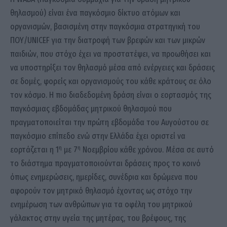
θηλασμού) είναι ένα παγκόσμιο δίκτυο ατόμων και
οργανισμών, βασισμένη στην παγκόσμια στρατηγική του
ΠΟΥ/UNICEF για την διατροφή των βρεφών και των μικρών
παιδιών, που στόχο έχει να προστατέψει, να προωθήσει και
να υποστηρίξει τον θηλασμό μέσα από ενέργειες και δράσεις
σε δομές, φορείς και οργανισμούς του κάθε κράτους σε όλο
τον κόσμο. Η πιο διαδεδομένη δράση είναι ο εορτασμός της
παγκόσμιας εβδομάδας μητρικού θηλασμού που
πραγματοποιείται την πρώτη εβδομάδα του Αυγούστου σε
παγκόσμιο επίπεδο ενώ στην Ελλάδα έχει οριστεί να
η
η
εορτάζεται η 1
με 7
Νοεμβρίου κάθε χρόνου. Μέσα σε αυτό
το διάστημα πραγματοποιούνται δράσεις προς το κοινό
όπως ενημερώσεις, ημερίδες, συνέδρια και δρώμενα που
αφορούν τον μητρικό θηλασμό έχοντας ως στόχο την
ενημέρωση των ανθρώπων για τα οφέλη του μητρικού
γάλακτος στην υγεία της μητέρας, του βρέφους, της