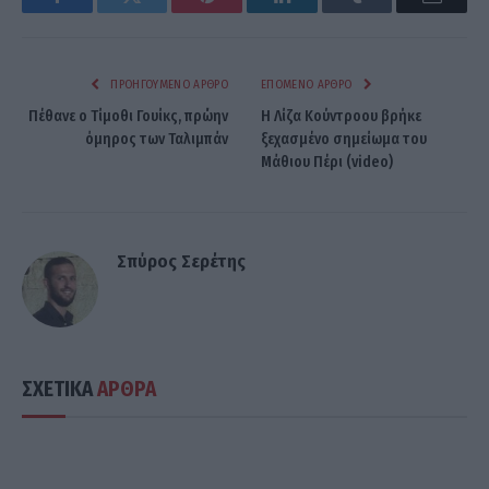
Facebook
Twitter
Pinterest
LinkedIn
Tumblr
Email
ΠΡΟΗΓΟΎΜΕΝΟ ΆΡΘΡΟ
ΕΠΌΜΕΝΟ ΆΡΘΡΟ
Πέθανε ο Τίμοθι Γουίκς, πρώην
Η Λίζα Κούντροου βρήκε
όμηρος των Ταλιμπάν
ξεχασμένο σημείωμα του
Μάθιου Πέρι (video)
Σπύρος Σερέτης
ΣΧΕΤΙΚΑ
ΑΡΘΡΑ