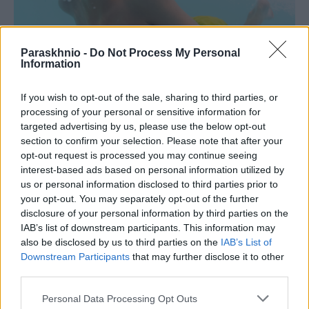
Paraskhnio -
Do Not Process My Personal
Information
If you wish to opt-out of the sale, sharing to third parties, or
processing of your personal or sensitive information for
targeted advertising by us, please use the below opt-out
section to confirm your selection. Please note that after your
ΑΣΤΥΝΟΜΙΚΆ
opt-out request is processed you may continue seeing
interest-based ads based on personal information utilized by
Τραγωδία στην Πάρο: Νεκρό 4χρονο αγοράκι σε πισίνα
us or personal information disclosed to third parties prior to
beach bar – Προσήχθησαν ιδιοκτήτης και γονείς
your opt-out. You may separately opt-out of the further
ΑΝΑΡΤΗΘΗΚΕ ΑΠΟ
DKATSAMADOU
8 ΑΥΓΟΎΣΤΟΥ 2026
disclosure of your personal information by third parties on the
IAB’s list of downstream participants. This information may
also be disclosed by us to third parties on the
IAB’s List of
Downstream Participants
that may further disclose it to other
third parties.
Please note that this website/app uses one or more Google
Personal Data Processing Opt Outs