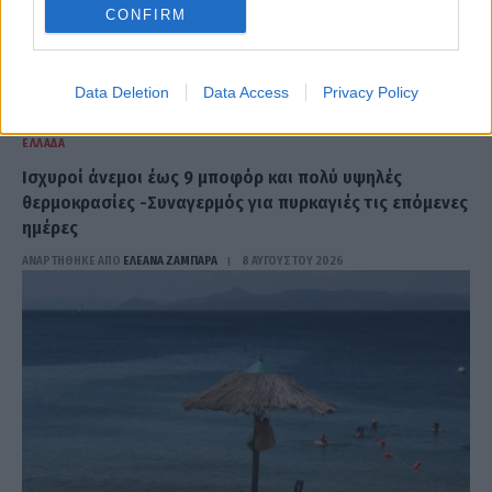
CONFIRM
Data Deletion
Data Access
Privacy Policy
ΕΛΛΆΔΑ
Ισχυροί άνεμοι έως 9 μποφόρ και πολύ υψηλές
θερμοκρασίες -Συναγερμός για πυρκαγιές τις επόμενες
ημέρες
ΑΝΑΡΤΗΘΗΚΕ ΑΠΟ
ΕΛΕΑΝΑ ΖΑΜΠΑΡΑ
8 ΑΥΓΟΎΣΤΟΥ 2026