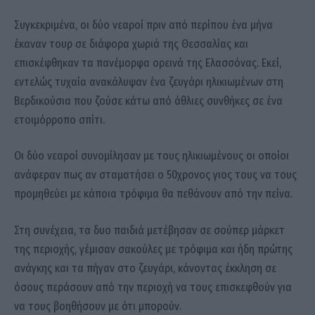
Συγκεκριμένα, οι δύο νεαροί πριν από περίπου ένα μήνα
έκαναν τουρ σε διάφορα χωριά της Θεσσαλίας και
επισκέφθηκαν τα πανέμορφα ορεινά της Ελασσόνας. Εκεί,
εντελώς τυχαία ανακάλυψαν ένα ζευγάρι ηλικιωμένων στη
Βερδικούσια που ζούσε κάτω από άθλιες συνθήκες σε ένα
ετοιμόρροπο σπίτι.
Οι δύο νεαροί συνομίλησαν με τους ηλικιωμένους οι οποίοι
ανάφεραν πως αν σταματήσει ο 50χρονος γιος τους να τους
προμηθεύει με κάποια τρόφιμα θα πεθάνουν από την πείνα.
Στη συνέχεια, τα δυο παιδιά μετέβησαν σε σούπερ μάρκετ
της περιοχής, γέμισαν σακούλες με τρόφιμα και ήδη πρώτης
ανάγκης και τα πήγαν στο ζευγάρι, κάνοντας έκκληση σε
όσους περάσουν από την περιοχή να τους επισκεφθούν για
να τους βοηθήσουν με ότι μπορούν.