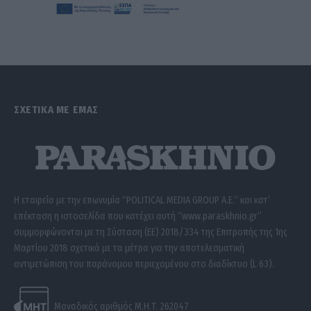
ΣΧΕΤΙΚΑ ΜΕ ΕΜΑΣ
Η εταιρεία με την επωνυμία “POLITICAL MEDIA GROUP A.E.” και κατ’
επέκταση η ιστοσελίδα που κατέχει αυτή “www.paraskhnio.gr”
συμμορφώνονται με τη Σύσταση (ΕΕ) 2018/334 της Επιτροπής της 1ης
Μαρτίου 2018 σχετικά με τα μέτρα για την αποτελεσματική
αντιμετώπιση του παράνομου περιεχομένου στο διαδίκτυο (L 63).
Μοναδικός αριθμός Μ.Η.Τ. 262047