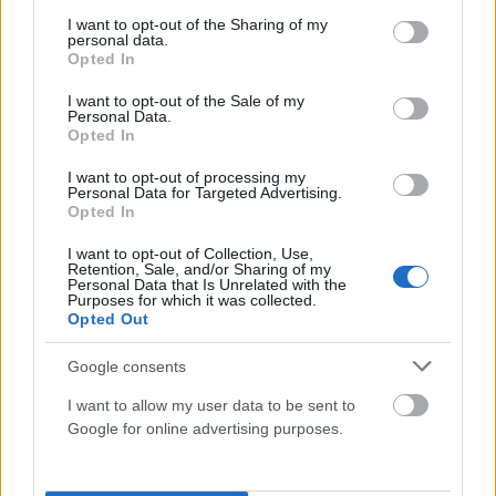
services and may gather and store information including but
not limited to your visit or usage behaviour. You may click to
I want to opt-out of the Sharing of my
personal data.
grant or deny consent to Google and its third-party tags to
Opted In
use your data for below specified purposes in below Google
consent section.
I want to opt-out of the Sale of my
Personal Data.
Opted In
I want to opt-out of processing my
ΕΛΛΆΔΑ
Personal Data for Targeted Advertising.
Opted In
Σε 57χρονη ανήκει η σορός που βρέθηκε στον
Λυκαβηττό – Τι αναφέρει ο ιατροδικαστής για το
I want to opt-out of Collection, Use,
θάνατο της
Retention, Sale, and/or Sharing of my
Personal Data that Is Unrelated with the
Purposes for which it was collected.
ΑΝΑΡΤΗΘΗΚΕ ΑΠΟ
ΕΛΕΑΝΑ ΖΑΜΠΑΡΑ
8 ΑΥΓΟΎΣΤΟΥ 2026
Opted Out
Google consents
I want to allow my user data to be sent to
Google for online advertising purposes.