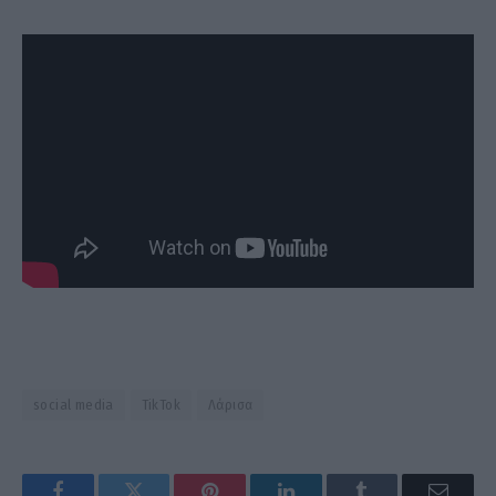
social media
TikTok
Λάρισα