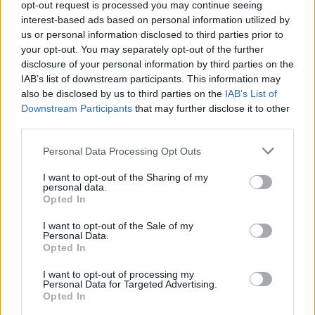
opt-out request is processed you may continue seeing
interest-based ads based on personal information utilized by
us or personal information disclosed to third parties prior to
your opt-out. You may separately opt-out of the further
disclosure of your personal information by third parties on the
IAB’s list of downstream participants. This information may
also be disclosed by us to third parties on the
IAB’s List of
Downstream Participants
that may further disclose it to other
third parties.
Please note that this website/app uses one or more Google
Personal Data Processing Opt Outs
services and may gather and store information including but
not limited to your visit or usage behaviour. You may click to
I want to opt-out of the Sharing of my
personal data.
grant or deny consent to Google and its third-party tags to
ΕΛΛΆΔΑ
Opted In
use your data for below specified purposes in below Google
Δυτική Αττική: Αναζωπύρωση τώρα στη Λούμπα
consent section.
I want to opt-out of the Sale of my
Μεγάρων (video)
Personal Data.
Opted In
ΑΝΑΡΤΗΘΗΚΕ ΑΠΟ
ΆΛΚΗΣΤΗ ΓΑΤΟΠΟΎΛΟΥ
6 ΑΥΓΟΎΣΤΟΥ 2026
I want to opt-out of processing my
Personal Data for Targeted Advertising.
Opted In