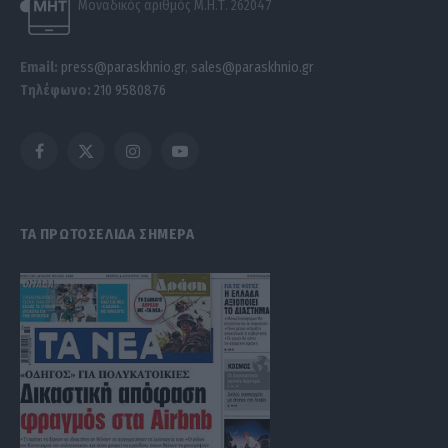
Μοναδικός αριθμός Μ.Η.Τ. 262047
Email:
press@paraskhnio.gr
,
sales@paraskhnio.gr
Τηλέφωνο:
210 9580876
Facebook
X
Instagram
YouTube
(Twitter)
ΤΑ ΠΡΩΤΟΣΕΛΙΔΑ ΣΗΜΕΡΑ