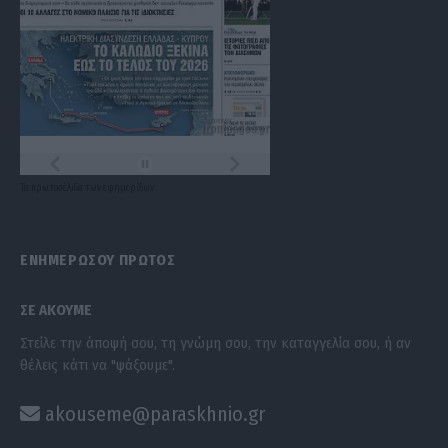
Τα
πρωτοσέλιδα
των
εφημερίδων
ΕΝΗΜΕΡΩΣΟΥ ΠΡΩΤΟΣ
ΣΕ ΑΚΟΥΜΕ
Στείλε την άποψή σου, τη γνώμη σου, την καταγγελία σου, ή αν
θέλεις κάτι να "ψάξουμε".
akouseme@paraskhnio.gr