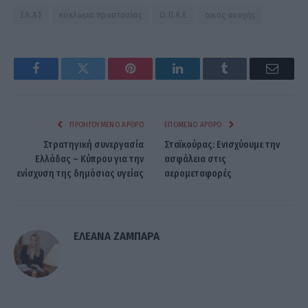
ΕΛ.ΑΣ
κύκλωμα προστασίας
Ο.Π.Κ.Ε
οικος ανοχής
Facebook
Twitter
Pinterest
LinkedIn
Tumblr
Email
ΠΡΟΗΓΟΎΜΕΝΟ ΆΡΘΡΟ
ΕΠΌΜΕΝΟ ΆΡΘΡΟ
Στρατηγική συνεργασία
Σταϊκούρας: Ενισχύουμε την
Ελλάδας – Κύπρου για την
ασφάλεια στις
ενίσχυση της δημόσιας υγείας
αερομεταφορές
ΕΛΕΑΝΑ ΖΑΜΠΑΡΑ