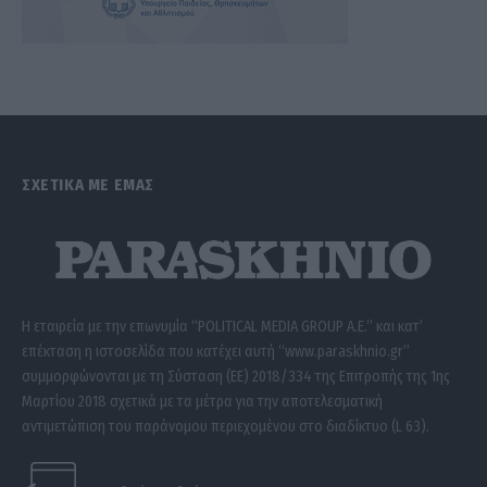
ΣΧΕΤΙΚΑ ΜΕ ΕΜΑΣ
Η εταιρεία με την επωνυμία “POLITICAL MEDIA GROUP A.E.” και κατ’
επέκταση η ιστοσελίδα που κατέχει αυτή “www.paraskhnio.gr”
συμμορφώνονται με τη Σύσταση (ΕΕ) 2018/334 της Επιτροπής της 1ης
Μαρτίου 2018 σχετικά με τα μέτρα για την αποτελεσματική
αντιμετώπιση του παράνομου περιεχομένου στο διαδίκτυο (L 63).