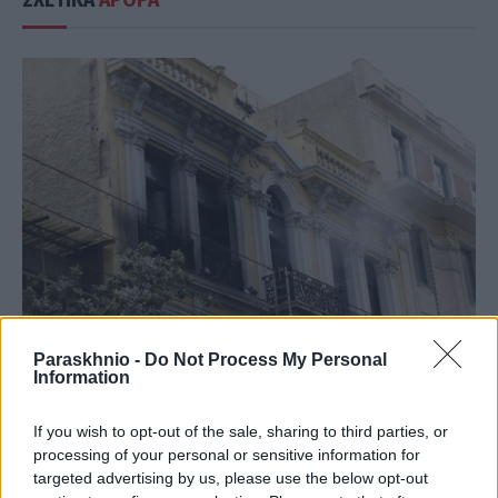
Paraskhnio -
Do Not Process My Personal
Information
ΕΛΛΆΔΑ
Marfin: Έφτασε στην Ελλάδα η 46χρονη κατηγορούμενη
If you wish to opt-out of the sale, sharing to third parties, or
– Αύριο οδηγείται στην Εισαγγελία
processing of your personal or sensitive information for
targeted advertising by us, please use the below opt-out
ΑΝΑΡΤΗΘΗΚΕ ΑΠΟ
ΆΛΚΗΣΤΗ ΓΑΤΟΠΟΎΛΟΥ
6 ΑΥΓΟΎΣΤΟΥ 2026