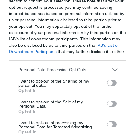
section to confirm your selection. Please note that after your
opt-out request is processed you may continue seeing
interest-based ads based on personal information utilized by
us or personal information disclosed to third parties prior to
your opt-out. You may separately opt-out of the further
disclosure of your personal information by third parties on the
IAB’s list of downstream participants. This information may
also be disclosed by us to third parties on the
IAB’s List of
Downstream Participants
that may further disclose it to other
third parties.
Please note that this website/app uses one or more Google
Personal Data Processing Opt Outs
services and may gather and store information including but
not limited to your visit or usage behaviour. You may click to
I want to opt-out of the Sharing of my
personal data.
grant or deny consent to Google and its third-party tags to
ΕΛΛΆΔΑ
Opted In
use your data for below specified purposes in below Google
Κυψέλη: Το συγκινητικό αντίο της οικογένειας της Λίσα
consent section.
I want to opt-out of the Sale of my
– «Αφιέρωσε τη ζωή της στους ανθρώπους που είχαν
Personal Data.
ανάγκη»
Opted In
ΑΝΑΡΤΗΘΗΚΕ ΑΠΟ
ΆΛΚΗΣΤΗ ΓΑΤΟΠΟΎΛΟΥ
6 ΑΥΓΟΎΣΤΟΥ 2026
I want to opt-out of processing my
Personal Data for Targeted Advertising.
Opted In