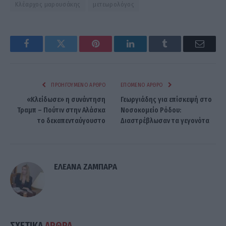
Κλέαρχος μαρουσάκης
μετεωρολόγος
Facebook
Twitter
Pinterest
LinkedIn
Tumblr
Email
ΠΡΟΗΓΟΎΜΕΝΟ ΆΡΘΡΟ
ΕΠΌΜΕΝΟ ΆΡΘΡΟ
«Κλείδωσε» η συνάντηση
Γεωργιάδης για επίσκεψή στο
Τραμπ – Πούτιν στην Αλάσκα
Νοσοκομείο Ρόδου:
το δεκαπενταύγουστο
Διαστρέβλωσαν τα γεγονότα
ΕΛΕΑΝΑ ΖΑΜΠΑΡΑ
ΣΧΕΤΙΚΑ
ΑΡΘΡΑ