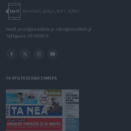
Μοναδικός αριθμός Μ.Η.Τ. 262047
Email:
press@paraskhnio.gr
,
sales@paraskhnio.gr
Τηλέφωνο:
210 9580876
Facebook
X
Instagram
YouTube
(Twitter)
ΤΑ ΠΡΩΤΟΣΕΛΙΔΑ ΣΗΜΕΡΑ