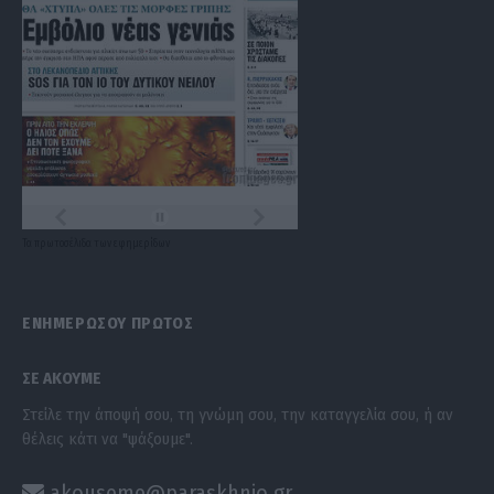
Τα
πρωτοσέλιδα
των
εφημερίδων
ΕΝΗΜΕΡΩΣΟΥ ΠΡΩΤΟΣ
ΣΕ ΑΚΟΥΜΕ
Στείλε την άποψή σου, τη γνώμη σου, την καταγγελία σου, ή αν
θέλεις κάτι να "ψάξουμε".
akouseme@paraskhnio.gr