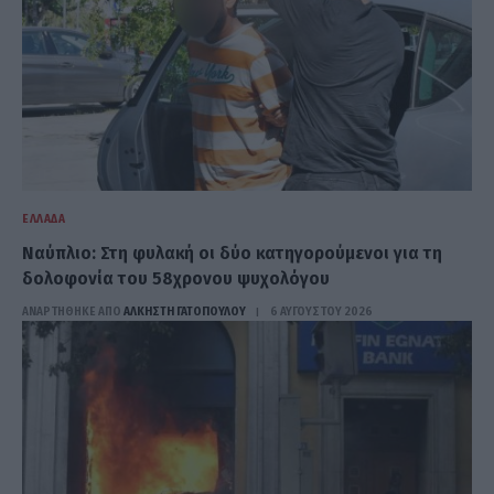
ΕΛΛΆΔΑ
Ναύπλιο: Στη φυλακή οι δύο κατηγορούμενοι για τη
δολοφονία του 58χρονου ψυχολόγου
ΑΝΑΡΤΗΘΗΚΕ ΑΠΟ
ΆΛΚΗΣΤΗ ΓΑΤΟΠΟΎΛΟΥ
6 ΑΥΓΟΎΣΤΟΥ 2026