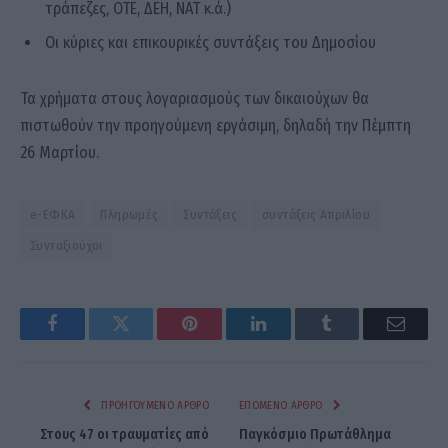
τράπεζες, ΟΤΕ, ΔΕΗ, ΝΑΤ κ.ά.)
Οι κύριες και επικουρικές συντάξεις του Δημοσίου
Τα χρήματα στους λογαριασμούς των δικαιούχων θα
πιστωθούν την προηγούμενη εργάσιμη, δηλαδή την Πέμπτη
26 Μαρτίου.
e-ΕΦΚΑ
Πληρωμές
Συντάξεις
συντάξεις Απριλίου
Συνταξιούχοι
Facebook
Twitter
Pinterest
LinkedIn
Tumblr
Email
ΠΡΟΗΓΟΎΜΕΝΟ ΆΡΘΡΟ
ΕΠΌΜΕΝΟ ΆΡΘΡΟ
Στους 47 οι τραυματίες από
Παγκόσμιο Πρωτάθλημα