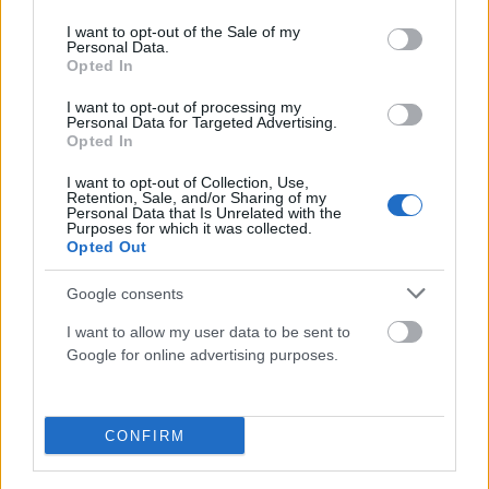
use your data for below specified purposes in below Google
consent section.
I want to opt-out of the Sale of my
Personal Data.
Opted In
ΟΙΚΟΝΟΜΊΑ
Διευρύνεται η εθνική πρωτοβουλία για τις τιμές στο
I want to opt-out of processing my
Personal Data for Targeted Advertising.
ράφι των σούπερ μάρκετ: 686 επώνυμοι κωδικοί,
Opted In
ακόμη 230 σε σχολικά και προϊόντα ιδιωτικής ετικέτας
I want to opt-out of Collection, Use,
ΑΝΑΡΤΗΘΗΚΕ ΑΠΟ
ΕΛΕΑΝΑ ΖΑΜΠΑΡΑ
8 ΑΥΓΟΎΣΤΟΥ 2026
Retention, Sale, and/or Sharing of my
Personal Data that Is Unrelated with the
Purposes for which it was collected.
Opted Out
Google consents
I want to allow my user data to be sent to
Google for online advertising purposes.
CONFIRM