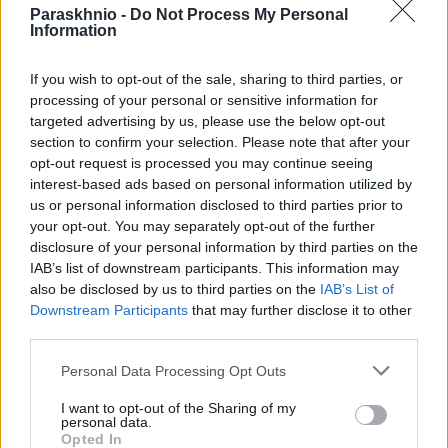
Paraskhnio -
Do Not Process My Personal
Information
If you wish to opt-out of the sale, sharing to third parties, or
processing of your personal or sensitive information for
targeted advertising by us, please use the below opt-out
ΟΙΚΟΝΟΜΊΑ
section to confirm your selection. Please note that after your
Ο «χάρτης» πληρωμών από τον e-ΕΦΚΑ και τη ΔΥΠΑ
opt-out request is processed you may continue seeing
έως τις 14 Αυγούστου
interest-based ads based on personal information utilized by
us or personal information disclosed to third parties prior to
ΑΝΑΡΤΗΘΗΚΕ ΑΠΟ
ΕΛΕΑΝΑ ΖΑΜΠΑΡΑ
8 ΑΥΓΟΎΣΤΟΥ 2026
your opt-out. You may separately opt-out of the further
disclosure of your personal information by third parties on the
IAB’s list of downstream participants. This information may
also be disclosed by us to third parties on the
IAB’s List of
Downstream Participants
that may further disclose it to other
third parties.
Please note that this website/app uses one or more Google
Personal Data Processing Opt Outs
services and may gather and store information including but
not limited to your visit or usage behaviour. You may click to
I want to opt-out of the Sharing of my
personal data.
grant or deny consent to Google and its third-party tags to
Opted In