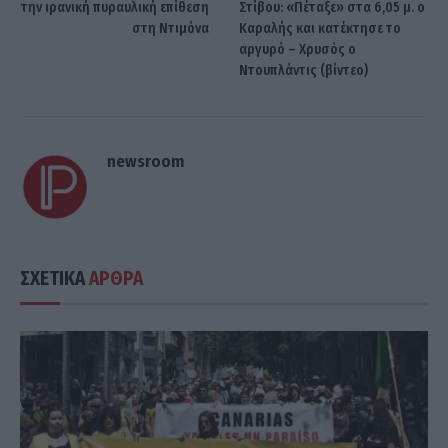
την ιρανική πυραυλική επίθεση
Στίβου: «Πέταξε» στα 6,05 μ. ο
στη Ντιμόνα
Καραλής και κατέκτησε το
αργυρό – Χρυσός ο
Ντουπλάντις (βίντεο)
newsroom
ΣΧΕΤΙΚΑ
ΑΡΘΡΑ