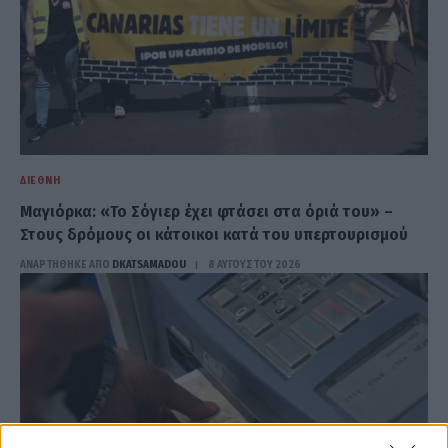
ΔΙΕΘΝΉ
Μαγιόρκα: «Το Σόγιερ έχει φτάσει στα όριά του» –
Στους δρόμους οι κάτοικοι κατά του υπερτουρισμού
ΑΝΑΡΤΗΘΗΚΕ ΑΠΟ
DKATSAMADOU
8 ΑΥΓΟΎΣΤΟΥ 2026