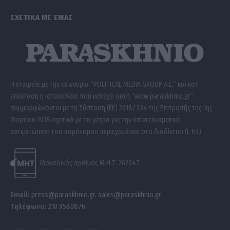
ΣΧΕΤΙΚΑ ΜΕ ΕΜΑΣ
Η εταιρεία με την επωνυμία “POLITICAL MEDIA GROUP A.E.” και κατ’
επέκταση η ιστοσελίδα που κατέχει αυτή “www.paraskhnio.gr”
συμμορφώνονται με τη Σύσταση (ΕΕ) 2018/334 της Επιτροπής της 1ης
Μαρτίου 2018 σχετικά με τα μέτρα για την αποτελεσματική
αντιμετώπιση του παράνομου περιεχομένου στο διαδίκτυο (L 63).
Μοναδικός αριθμός Μ.Η.Τ. 262047
Email:
press@paraskhnio.gr
,
sales@paraskhnio.gr
Τηλέφωνο:
210 9580876