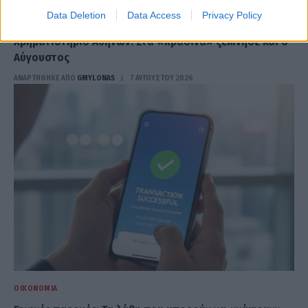
Data Deletion
Data Access
Privacy Policy
ΟΙΚΟΝΟΜΊΑ
Χρηματιστήριο Αθηνών: Στα «πράσινα» ξεκίνησε και ο
Αύγουστος
ΑΝΑΡΤΗΘΗΚΕ ΑΠΟ
GMYLONAS
7 ΑΥΓΟΎΣΤΟΥ 2026
ΟΙΚΟΝΟΜΊΑ