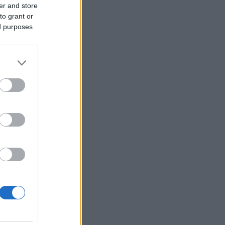
er and store
to grant or
ed purposes