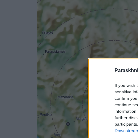
Paraskhni
If you wish 
sensitive in
confirm you
continue se
information 
further disc
participants
Downstream 