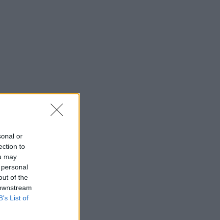
sonal or
ection to
ou may
 personal
out of the
 downstream
B’s List of