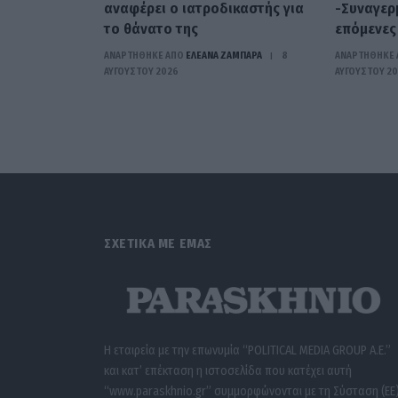
αναφέρει ο ιατροδικαστής για
-Συναγερμ
το θάνατο της
επόμενες
ΑΝΑΡΤΗΘΗΚΕ ΑΠΟ
ΕΛΕΑΝΑ ΖΑΜΠΑΡΑ
8
ΑΝΑΡΤΗΘΗΚΕ 
ΑΥΓΟΎΣΤΟΥ 2026
ΑΥΓΟΎΣΤΟΥ 2
ΣΧΕΤΙΚΑ ΜΕ ΕΜΑΣ
Η εταιρεία με την επωνυμία “POLITICAL MEDIA GROUP A.E.”
και κατ’ επέκταση η ιστοσελίδα που κατέχει αυτή
“www.paraskhnio.gr” συμμορφώνονται με τη Σύσταση (ΕΕ