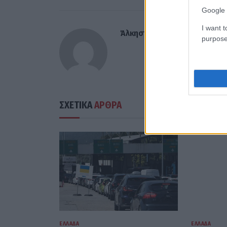
Google 
I want t
Άλκηστη Γατοπούλου
purpose
ΣΧΕΤΙΚΑ
ΑΡΘΡΑ
ΕΛΛΆΔΑ
ΕΛΛΆΔΑ