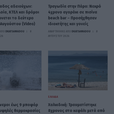
ξοδος αδειούχων:
Τραγωδία στην Πάρο: Νεκρό
οία, ΚΤΕΛ και δρόμοι
4χρονο αγοράκι σε πισίνα
νεται το δεύτερο
beach bar – Προσήχθησαν
 Αυγούστου (Video)
ιδιοκτήτης και γονείς
ΑΠΟ
DKATSAMADOU
8
ΑΝΑΡΤΗΘΗΚΕ ΑΠΟ
DKATSAMADOU
8
026
ΑΥΓΟΎΣΤΟΥ 2026
ΕΛΛΆΔΑ
άνεμοι έως 9 μποφόρ
Χαλκιδική: Τραυματίστηκε
 υψηλές θερμοκρασίες
8χρονος στο κεφάλι μετά από