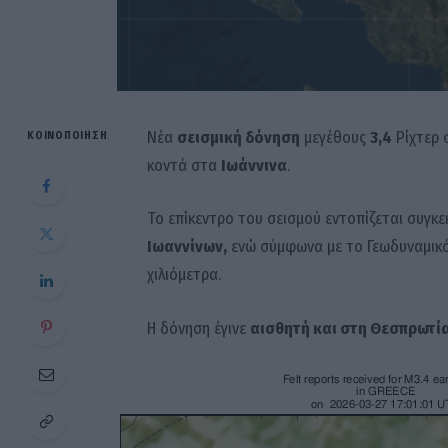
Νέα
σεισμική δόνηση
μεγέθους
3,4
Ρίχτερ 
ΚΟΙΝΟΠΟΊΗΣΗ
κοντά στα
Ιωάννινα
.
Το επίκεντρο του σεισμού εντοπίζεται συγκε
Ιωαννίνων,
ενώ σύμφωνα με το Γεωδυναμικό 
χιλιόμετρα.
Η δόνηση έγινε
αισθητή και στη Θεσπρωτία