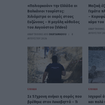
«Πολιορκούν» την Ελλάδα οι
Μαζική έ
Βαλκάνιοι τουρίστες:
Γεμάτα πλ
Χιλιόμετρα οι ουρές στους
– Κορυφώ
Ευζώνους – Η μεγάλη κάθοδος
κύμα του
του Αυγούστου (Video)
ΑΝΑΡΤΗΘΗΚΕ 
ΑΥΓΟΎΣΤΟΥ 2
ΑΝΑΡΤΗΘΗΚΕ ΑΠΟ
DKATSAMADOU
8
ΑΥΓΟΎΣΤΟΥ 2026
ΕΛΛΆΔΑ
ΕΛΛΆΔΑ
Σε 57χρονη ανήκει η σορός που
Ισχυροί 
βρέθηκε στον Λυκαβηττό – Τι
και πολύ