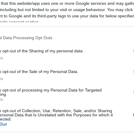
 that this website/app uses one or more Google services and may gath
including but not limited to your visit or usage behaviour. You may click 
 to Google and its third-party tags to use your data for below specifi
ogle consent section.
l Data Processing Opt Outs
o opt-out of the Sharing of my personal data.
In
o opt-out of the Sale of my Personal Data.
In
Facebook
Twitter
Pinterest
LinkedIn
Tumblr
Email
to opt-out of processing my Personal Data for Targeted
ing.
In
ΡΟ
ΕΠΌΜΕΝΟ ΆΡΘΡΟ
o opt-out of Collection, Use, Retention, Sale, and/or Sharing
Κ:
Σοκ στην Ζάκυνθο: 62χρονος πυροβόλησε και
ersonal Data that Is Unrelated with the Purposes for which it
lected.
ην
τραυμάτισε γειτόνισσά του – Συνελήφθη από τις
Out
ή»
Αρχές