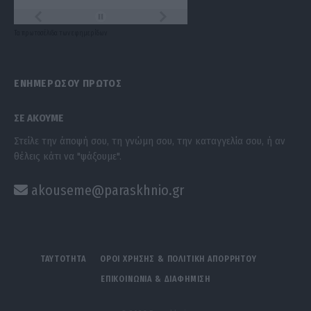
Τα
πρωτοσέλιδα
των
εφημερίδων
ΕΝΗΜΕΡΩΣΟΥ ΠΡΩΤΟΣ
ΣΕ ΑΚΟΥΜΕ
Στείλε την άποψή σου, τη γνώμη σου, την καταγγελία σου, ή αν
θέλεις κάτι να "ψάξουμε".
akouseme@paraskhnio.gr
ΤΑΥΤΟΤΗΤΑ
ΟΡΟΙ ΧΡΗΣΗΣ & ΠΟΛΙΤΙΚΗ ΑΠΟΡΡΗΤΟΥ
ΕΠΙΚΟΙΝΩΝΙΑ & ΔΙΑΦΗΜΙΣΗ