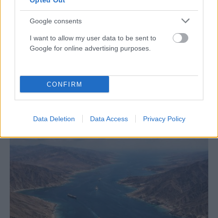
Opted Out
Google consents
I want to allow my user data to be sent to
Google for online advertising purposes.
ΔΙΕΘΝΉ
CONFIRM
Το Ιράν στέλνει απειλητικό μήνυμα στις χώρες του
Κόλπου – «Πιέστε τον Τραμπ για συμφωνία αλλιώς θα
απαντήσουμε»
Data Deletion
Data Access
Privacy Policy
ΑΝΑΡΤΗΘΗΚΕ ΑΠΟ
ΆΛΚΗΣΤΗ ΓΑΤΟΠΟΎΛΟΥ
6 ΑΥΓΟΎΣΤΟΥ 2026