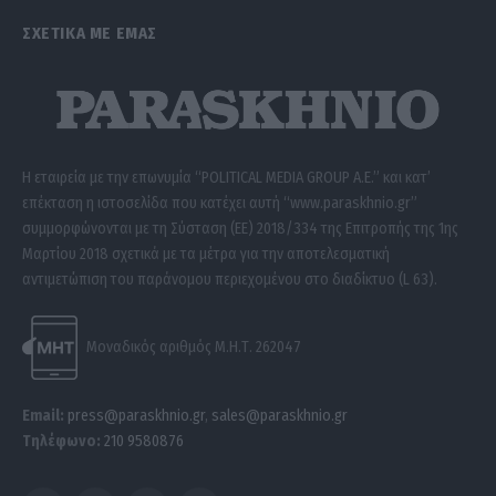
ΣΧΕΤΙΚΑ ΜΕ ΕΜΑΣ
Η εταιρεία με την επωνυμία “POLITICAL MEDIA GROUP A.E.” και κατ’
επέκταση η ιστοσελίδα που κατέχει αυτή “www.paraskhnio.gr”
συμμορφώνονται με τη Σύσταση (ΕΕ) 2018/334 της Επιτροπής της 1ης
Μαρτίου 2018 σχετικά με τα μέτρα για την αποτελεσματική
αντιμετώπιση του παράνομου περιεχομένου στο διαδίκτυο (L 63).
Μοναδικός αριθμός Μ.Η.Τ. 262047
Email:
press@paraskhnio.gr
,
sales@paraskhnio.gr
Τηλέφωνο:
210 9580876