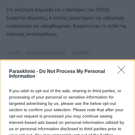
Στη συζήτηση παρενέβη και ο πρόεδρος του ΣΥΡΙΖΑ,
Σωκράτης Φάμελλος
, ο οποίος χαρακτήρισε την κυβέρνηση
«επικίνδυνη» και «διεφθαρμένη», διευρύνοντας το πεδίο της
πολιτικής αντιπαράθεσης.
Βουλή
Κυριάκος Μητσοτάκης
ΟΠΕΚΕΠΕ
Συνταγματική Αναθεώρηση
υποκλοπές
Paraskhnio -
Do Not Process My Personal
Information
Facebook
Twitter
Pinterest
LinkedIn
Tumblr
Email
If you wish to opt-out of the sale, sharing to third parties, or
processing of your personal or sensitive information for
targeted advertising by us, please use the below opt-out
section to confirm your selection. Please note that after your
ΠΡΟΗΓΟΎΜΕΝΟ ΆΡΘΡΟ
ΕΠΌΜΕΝΟ ΆΡΘΡΟ
opt-out request is processed you may continue seeing
Νέα Σελήνη στον Κριό: Ξεκινάει
Νέες ταυτότητες: Υποχρεωτική
interest-based ads based on personal information utilized by
περίοδος χάους και ρήξεων;
αντικατάσταση έως το 2026 –
us or personal information disclosed to third parties prior to
Ποια 3 ζώδια βρίσκονται στο
Όσα πρέπει να γνωρίζουν οι