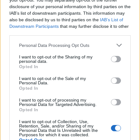
your opt-out. You may separately opt-out of the further
επίκεντρο;
πολίτες για ραντεβού, κόστος
disclosure of your personal information by third parties on the
και διαδικασία
IAB’s list of downstream participants. This information may
also be disclosed by us to third parties on the
IAB’s List of
Downstream Participants
that may further disclose it to other
third parties.
Στέλλα Λίταινα
Please note that this website/app uses one or more Google
Personal Data Processing Opt Outs
services and may gather and store information including but
not limited to your visit or usage behaviour. You may click to
I want to opt-out of the Sharing of my
personal data.
grant or deny consent to Google and its third-party tags to
Opted In
use your data for below specified purposes in below Google
consent section.
ΣΧΕΤΙΚΑ
ΑΡΘΡΑ
I want to opt-out of the Sale of my
Personal Data.
Opted In
I want to opt-out of processing my
Personal Data for Targeted Advertising.
Opted In
I want to opt-out of Collection, Use,
Retention, Sale, and/or Sharing of my
Personal Data that Is Unrelated with the
Purposes for which it was collected.