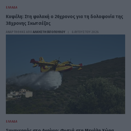
ΕΛΛΆΔΑ
Κυψέλη: Στη φυλακή ο 26χρονος για τη δολοφονία της
38χρονης Σκωτσέζας
ΑΝΑΡΤΗΘΗΚΕ ΑΠΟ
ΆΛΚΗΣΤΗ ΓΑΤΟΠΟΎΛΟΥ
6 ΑΥΓΟΎΣΤΟΥ 2026
ΕΛΛΆΔΑ
Συναγερμός στο Αγρίνιο: Φωτιά στη Μεγάλη Χώρα,