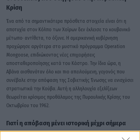
Κρίση
Ένα από τα σημαντικότερα πρόσθετα στοιχεία είναι ότι η
αποτυχία στον Κόλπο των Χοίρων δεν έκλεισε το κουβανικό
μέτωπο· αντίθετα, το όξυνε. Η αμερικανική κυβέρνηση
προχώρησε αργότερα στο μυστικό πρόγραμμα Operation
Mongoose, επιδιώκοντας νέες επιχειρήσεις
αποσταθεροποίησης κατά του Κάστρο. Την ίδια ώρα, η
Αβάνα αισθανόταν όλο και πιο απειλούμενη, γεγονός που
συνέβαλε στην απόφαση της Σοβιετικής Ένωσης να ενισχύσει
στρατιωτικά την Κούβα. Αυτή η αλληλουχία εξελίξεων
θεωρείται κρίσιμος προθάλαμος της Πυραυλικής Κρίσης του
Οκτωβρίου του 1962.
Γιατί η απόβαση μένει ιστορική μέχρι σήμερα
Η απόβαση στον Κόλπο των Χοίρων δεν έμεινε στην ιστορία