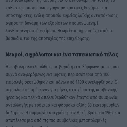
στο εσωτερικό της Κούβας. Αυτό δεν συνέβη. Αντίθετα, το
καθεστώς συσπείρωσε γρήγορα κρατικές δυνάμεις και
υποστηρικτές, ενώ η απουσία ευρείας λαϊκής ανταπόκρισης
άφησε τη δύναμη των εξορίστων απομονωμένη. Η
λανθασμένη αυτή εκτίμηση θεωρείται σήμερα ένα από τα
βασικά αίτια της αποτυχίας της επιχείρησης.
Νεκροί, αιχμάλωτοι και ένα ταπεινωτικό τέλος
Η εισβολή ολοκληρώθηκε με βαριά ήττα. Σύμφωνα με τις πιο
συχνά αναφερόμενες εκτιμήσεις, περισσότεροι από 100
εισβολείς σκοτώθηκαν και πάνω από 1.100 συνελήφθησαν. Οι
αιχμάλωτοι παρέμειναν για μήνες στα χέρια της κουβανικής
ηγεσίας και τελικά απελευθερώθηκαν έπειτα από συμφωνία
ανταλλαγής με τρόφιμα και φάρμακα αξίας 53 εκατομμυρίων
δολαρίων. Η συμφωνία υπεγράφη τον Δεκέμβριο του 1962 και
αποτέλεσε μια από τις πιο συμβολικές μεταπολεμικές