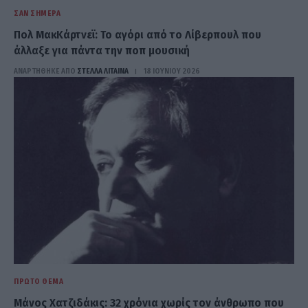
ΣΑΝ ΣΉΜΕΡΑ
Πολ ΜακΚάρτνεϊ: Το αγόρι από το Λίβερπουλ που
άλλαξε για πάντα την ποπ μουσική
ΑΝΑΡΤΗΘΗΚΕ ΑΠΟ
ΣΤΈΛΛΑ ΛΊΤΑΙΝΑ
18 ΙΟΥΝΊΟΥ 2026
ΠΡΏΤΟ ΘΈΜΑ
Μάνος Χατζιδάκις: 32 χρόνια χωρίς τον άνθρωπο που