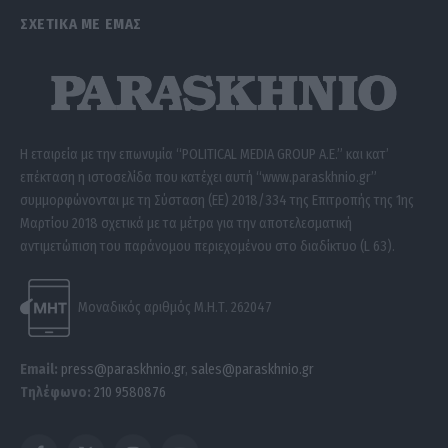
ΣΧΕΤΙΚΑ ΜΕ ΕΜΑΣ
Η εταιρεία με την επωνυμία “POLITICAL MEDIA GROUP A.E.” και κατ’
επέκταση η ιστοσελίδα που κατέχει αυτή “www.paraskhnio.gr”
συμμορφώνονται με τη Σύσταση (ΕΕ) 2018/334 της Επιτροπής της 1ης
Μαρτίου 2018 σχετικά με τα μέτρα για την αποτελεσματική
αντιμετώπιση του παράνομου περιεχομένου στο διαδίκτυο (L 63).
Μοναδικός αριθμός Μ.Η.Τ. 262047
Email:
press@paraskhnio.gr
,
sales@paraskhnio.gr
Τηλέφωνο:
210 9580876