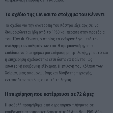
αμερικανική επιρροή στην Καραϊβική.
Το σχέδιο της CIA και το στοίχημα του Κένεντι
Το σχέδιο για την ανατροπή του Κάστρο είχε αρχίσει να
διαμορφώνεται ήδη από το 1960 και πέρασε στην προεδρία
του Τζον Φ. Κένεντι, ο οποίος το ενέκρινε λίγο μετά την
ανάληψη των καθηκόντων του. Η αμερικανική ηγεσία
επιδίωκε να διατηρήσει μια επίφαση μη εμπλοκής, γι’ αυτό και
η επιχείρηση σχεδιάστηκε έτσι ώστε να φαίνεται ως
εσωτερική κουβανική εξέγερση. Η επιλογή του Κόλπου των
Χοίρων, μιας απομονωμένης και δύσβατης περιοχής,
εντασσόταν ακριβώς σε αυτή τη λογική.
Η επιχείρηση που κατέρρευσε σε 72 ώρες
Η εισβολή προηγήθηκε από αεροπορικά πλήγματα σε
κουβανικές αεροπορικές βάσεις στις 15 Απριλίου 1961. Δύο