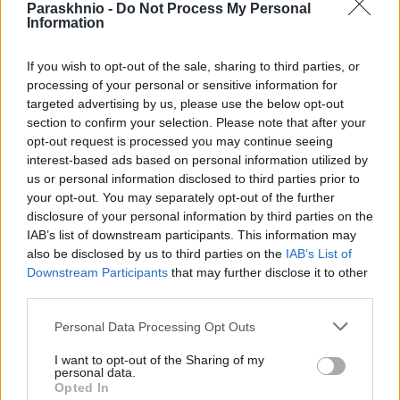
Paraskhnio -
Do Not Process My Personal
μόνο ως μια αποτυχημένη στρατιωτική ενέργεια. Έγινε
Information
παράδειγμα για το πώς οι λανθασμένες πληροφορίες, η
πολιτική πίεση, η υποτίμηση του αντιπάλου και οι αυταπάτες
If you wish to opt-out of the sale, sharing to third parties, or
processing of your personal or sensitive information for
περί «εύκολης αλλαγής καθεστώτος» μπορούν να οδηγήσουν
targeted advertising by us, please use the below opt-out
σε στρατηγική ήττα με παγκόσμιες συνέπειες. Στην ιστορική
section to confirm your selection. Please note that after your
μνήμη, παραμένει σημείο καμπής που σκλήρυνε τον Ψυχρό
opt-out request is processed you may continue seeing
Πόλεμο στην Καραϊβική και αναβάθμισε τη διεθνή σημασία
interest-based ads based on personal information utilized by
us or personal information disclosed to third parties prior to
της Κούβας δυσανάλογα προς το μέγεθός της.
your opt-out. You may separately opt-out of the further
disclosure of your personal information by third parties on the
IAB’s list of downstream participants. This information may
ΗΠΑ
Κόλπος των Χοίρων
Κούβα
also be disclosed by us to third parties on the
IAB’s List of
Downstream Participants
that may further disclose it to other
third parties.
Facebook
Twitter
Pinterest
LinkedIn
Tumblr
Email
Please note that this website/app uses one or more Google
Personal Data Processing Opt Outs
services and may gather and store information including but
not limited to your visit or usage behaviour. You may click to
I want to opt-out of the Sharing of my
personal data.
grant or deny consent to Google and its third-party tags to
ΠΡΟΗΓΟΎΜΕΝΟ ΆΡΘΡΟ
ΕΠΌΜΕΝΟ ΆΡΘΡΟ
Opted In
use your data for below specified purposes in below Google