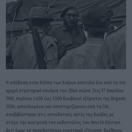
Η απόβαση στον Κόλπο των Χοίρων αποτελεί ένα από τα πιο
ηχηρά στρατηγικά ναυάγια του 20ού αιώνα. Στις 17 Απριλίου
1961, περίπου 1.400 έως 1.500 Κουβανοί εξόριστοι της Brigade
2506, εκπαιδευμένοι και υποστηριζόμενοι από τη CIA,
αποβιβάστηκαν στις νοτιοδυτικές ακτές της Κούβας με
στόχο την ανατροπή του καθεστώτος του Φιντέλ Κάστρο.
Αντί όμως να πυροδοτήσουν εσωτερική εξέγερση, βρέθηκαν