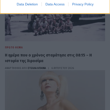
Data Deletion
Data Access
Privacy Policy
ΠΡΏΤΟ ΘΈΜΑ
Η ημέρα που ο χρόνος σταμάτησε στις 08:15 – Η
ιστορία της Χιροσίμα
ΑΝΑΡΤΗΘΗΚΕ ΑΠΟ
ΣΤΈΛΛΑ ΛΊΤΑΙΝΑ
6 ΑΥΓΟΎΣΤΟΥ 2026