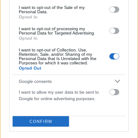
Στρατηγική σύμπλευση
Συναγερμός στο Λονδίνο:
consent section.
I want to opt-out of the Sale of my
Αθήνας–Παρισιού: Νέα
Απόπειρα εμπρησμού σε
Personal Data.
συμφωνία-ορόσημο με την
εβραϊκή συναγωγή
Opted In
επικείμενη επίσκεψη Μακρόν
I want to opt-out of processing my
Personal Data for Targeted Advertising.
Opted In
Στέλλα Λίταινα
I want to opt-out of Collection, Use,
Retention, Sale, and/or Sharing of my
Personal Data that Is Unrelated with the
Purposes for which it was collected.
Opted Out
Google consents
ΣΧΕΤΙΚΑ
ΑΡΘΡΑ
I want to allow my user data to be sent to
Google for online advertising purposes.
CONFIRM