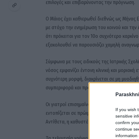
επιλογές και επιβαρύνοντας την πρόγνωση.
Ο Μάιος έχει καθιερωθεί διεθνώς ως Μήνας 
με στόχο την ενημέρωση του κοινού και την
ότι πρόκειται για τον 10ο συχνότερο καρκίν
εξακολουθεί να παρουσιάζει χαμηλή αναγνωρ
Σύμφωνα με τους ειδικούς της Ιατρικής Σχο
νόσος εμφανίζει έντονη κλινική και μοριακή 
συχνότερη μορφή, διακρίνεται σε μη μυοδιηθ
συμπεριφορά και πρόγνωση.
Paraskhni
Οι γιατροί επισημαίνουν ότι η έγκαιρη διάγν
If you wish 
εντοπίζεται σε πρώιμο στάδιο, τα ποσοστά 
sensitive in
Αντίθετα, η καθυστέρηση στην αναζήτηση ια
confirm you
continue se
information 
Τα τελευταία χρόνια, πάντως, καταγράφεται