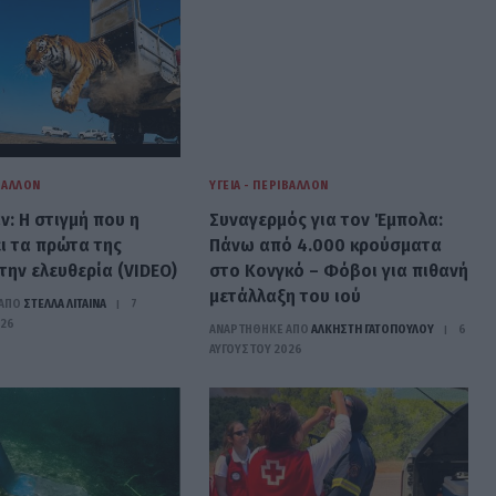
ΙΒΆΛΛΟΝ
ΥΓΕΊΑ - ΠΕΡΙΒΆΛΛΟΝ
: Η στιγμή που η
Συναγερμός για τον Έμπολα:
ι τα πρώτα της
Πάνω από 4.000 κρούσματα
την ελευθερία (VIDEO)
στο Κονγκό – Φόβοι για πιθανή
μετάλλαξη του ιού
ΑΠΟ
ΣΤΈΛΛΑ ΛΊΤΑΙΝΑ
7
026
ΑΝΑΡΤΗΘΗΚΕ ΑΠΟ
ΆΛΚΗΣΤΗ ΓΑΤΟΠΟΎΛΟΥ
6
ΑΥΓΟΎΣΤΟΥ 2026