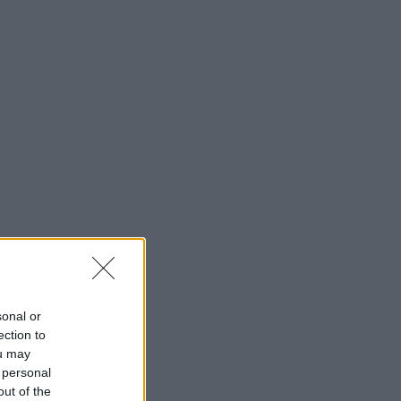
sonal or
ection to
ou may
 personal
out of the