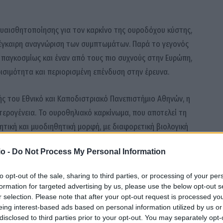
Ευαισθητοποίησης για τον καρκίνο της ουροδόχου κύστης,
 έγκαιρη αναγνώριση των συμπτωμάτων. Παρά το γεγονός
ο παγκοσμίως και έναν από τους πιο συχνούς στην Ευρώπη,
ισιμότητα και περιορισμένη επένδυση στην έρευνα.
λής του
Εθνικό και Καποδιστριακό Πανεπιστήμιο Αθηνών
, η
ετερογένεια. Το ουροθηλιακό καρκίνωμα, που αποτελεί τη
ητική και μυοδιηθητική μορφή, με διαφορετική βιολογική
o -
Do Not Process My Personal Information
ωση είναι καθοριστικής σημασίας, καθώς όταν η νόσος
to opt-out of the sale, sharing to third parties, or processing of your per
επιβίωσης μπορούν να προσεγγίσουν ακόμη και το 90%.
formation for targeted advertising by us, please use the below opt-out s
τρικής βοήθειας συνδέεται άμεσα με χειρότερη έκβαση.
r selection. Please note that after your opt-out request is processed y
eing interest-based ads based on personal information utilized by us or
disclosed to third parties prior to your opt-out. You may separately opt-
 σημαντική πρόοδος στη θεραπευτική αντιμετώπιση της