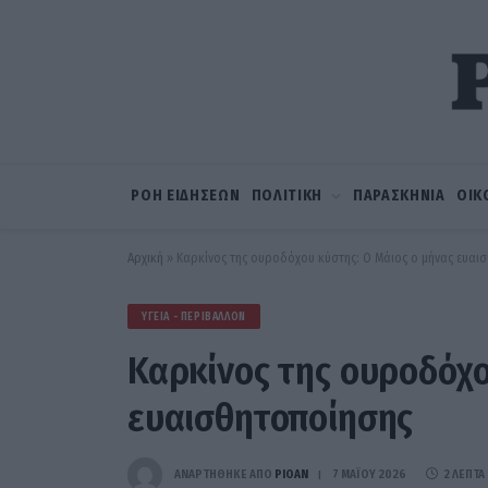
ΡΟΗ ΕΙΔΗΣΕΩΝ
ΠΟΛΙΤΙΚΗ
ΠΑΡΑΣΚΗΝΙΑ
ΟΙΚ
Αρχική
»
Καρκίνος της ουροδόχου κύστης: Ο Μάιος ο μήνας ευαι
ΥΓΕΊΑ - ΠΕΡΙΒΆΛΛΟΝ
Καρκίνος της ουροδόχο
ευαισθητοποίησης
ΑΝΑΡΤΗΘΗΚΕ ΑΠΟ
PIOAN
7 ΜΑΪ́ΟΥ 2026
2 ΛΕΠΤΆ