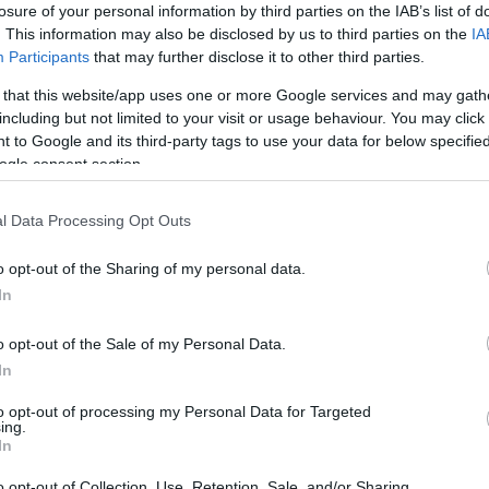
losure of your personal information by third parties on the IAB’s list of
/PD-L1 έχει αλλάξει τα δεδομένα στον μεταστατικό
. This information may also be disclosed by us to third parties on the
IA
θεραπείες, όπως τα antibody-drug conjugates (ADCs),
Participants
that may further disclose it to other third parties.
είς.
 that this website/app uses one or more Google services and may gath
including but not limited to your visit or usage behaviour. You may click 
 to Google and its third-party tags to use your data for below specifi
έες θεραπευτικές στρατηγικές που εφαρμόζονται πλέον σε
ogle consent section.
τομικευμένες προσεγγίσεις και καλύτερα μακροπρόθεσμα
l Data Processing Opt Outs
ική επιστημονική πρόοδο, το μεγαλύτερο «όπλο» απέναντι
o opt-out of the Sharing of my personal data.
In
ει η ενημέρωση και η άμεση κινητοποίηση του ασθενούς
o opt-out of the Sale of my Personal Data.
In
to opt-out of processing my Personal Data for Targeted
ing.
In
o opt-out of Collection, Use, Retention, Sale, and/or Sharing