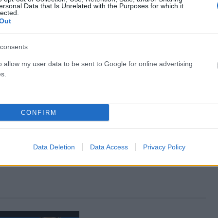
Facebook
Twitter
Pinterest
LinkedIn
Tumblr
Email
ersonal Data that Is Unrelated with the Purposes for which it
lected.
Out
ΡΟ
ΕΠΌΜΕΝΟ ΆΡΘΡΟ
consents
ός
Τζέιν Φόντα: Συγκινητικός αποχαιρετισμός στον
ην
Τεντ Τέρνερ – «Με βοήθησε να πιστέψω στον
o allow my user data to be sent to Google for online advertising
ων
εαυτό μου»
s.
CONFIRM
Data Deletion
Data Access
Privacy Policy