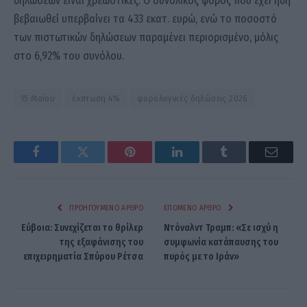
δηλώσεων είναι χρεωστικές. Ο συνολικός φόρος που έχει ήδη
βεβαιωθεί υπερβαίνει τα 433 εκατ. ευρώ, ενώ το ποσοστό
των πιστωτικών δηλώσεων παραμένει περιορισμένο, μόλις
στο 6,92% του συνόλου.
15 Μαΐου
έκπτωση 4%
φορολογικές δηλώσεις 2026
Facebook
Twitter
Pinterest
LinkedIn
Tumblr
Email
ΠΡΟΗΓΟΎΜΕΝΟ ΆΡΘΡΟ
ΕΠΌΜΕΝΟ ΆΡΘΡΟ
Εύβοια: Συνεχίζεται το θρίλερ
Ντόναλντ Τραμπ: «Σε ισχύ η
της εξαφάνισης του
συμφωνία κατάπαυσης του
επιχειρηματία Σπύρου Ρέτσα
πυρός με το Ιράν»