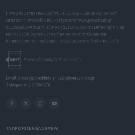
Η εταιρεία με την επωνυμία “POLITICAL MEDIA GROUP A.E.” και κατ’
επέκταση η ιστοσελίδα που κατέχει αυτή “www.paraskhnio.gr”
συμμορφώνονται με τη Σύσταση (ΕΕ) 2018/334 της Επιτροπής της 1ης
Μαρτίου 2018 σχετικά με τα μέτρα για την αποτελεσματική
αντιμετώπιση του παράνομου περιεχομένου στο διαδίκτυο (L 63).
Μοναδικός αριθμός Μ.Η.Τ. 262047
Email:
press@paraskhnio.gr
,
sales@paraskhnio.gr
Τηλέφωνο:
210 9580876
Facebook
X
Instagram
YouTube
(Twitter)
ΤΑ ΠΡΩΤΟΣΕΛΙΔΑ ΣΗΜΕΡΑ