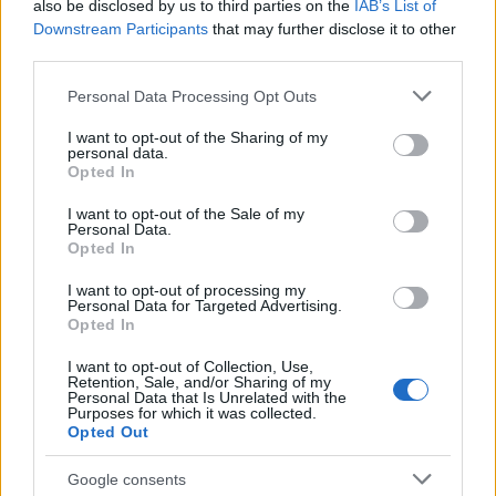
also be disclosed by us to third parties on the
IAB’s List of
Downstream Participants
that may further disclose it to other
ΕΛΛΆΔΑ
third parties.
Marfin: Έφτασε στην Ελλάδα η 46χρονη κατηγορούμενη
Please note that this website/app uses one or more Google
Personal Data Processing Opt Outs
– Αύριο οδηγείται στην Εισαγγελία
services and may gather and store information including but
ΑΝΑΡΤΗΘΗΚΕ ΑΠΟ
ΆΛΚΗΣΤΗ ΓΑΤΟΠΟΎΛΟΥ
6 ΑΥΓΟΎΣΤΟΥ 2026
not limited to your visit or usage behaviour. You may click to
I want to opt-out of the Sharing of my
personal data.
grant or deny consent to Google and its third-party tags to
Opted In
use your data for below specified purposes in below Google
consent section.
I want to opt-out of the Sale of my
Personal Data.
Opted In
I want to opt-out of processing my
Personal Data for Targeted Advertising.
Opted In
I want to opt-out of Collection, Use,
Retention, Sale, and/or Sharing of my
Personal Data that Is Unrelated with the
Purposes for which it was collected.
Opted Out
ΕΛΛΆΔΑ
Google consents