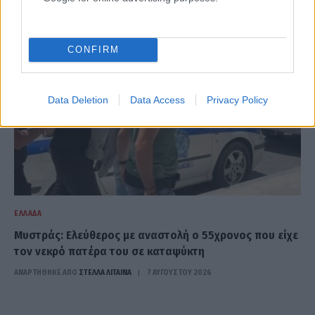
CONFIRM
Data Deletion
Data Access
Privacy Policy
ΕΛΛΆΔΑ
Μυστράς: Ελεύθερος με αναστολή ο 55χρονος που είχε
τον νεκρό πατέρα του σε καταψύκτη
ΑΝΑΡΤΗΘΗΚΕ ΑΠΟ
ΣΤΈΛΛΑ ΛΊΤΑΙΝΑ
7 ΑΥΓΟΎΣΤΟΥ 2026