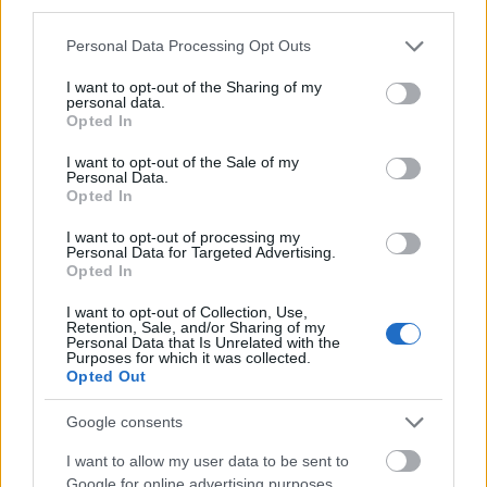
Πώς να προστατέψετε το σπίτι σας από τους κλέφτες
third parties.
όταν λείπετε για διακοπές (VIDEO)
Please note that this website/app uses one or more Google
Personal Data Processing Opt Outs
ΑΝΑΡΤΗΘΗΚΕ ΑΠΟ
GMYLONAS
7 ΑΥΓΟΎΣΤΟΥ 2026
services and may gather and store information including but
not limited to your visit or usage behaviour. You may click to
I want to opt-out of the Sharing of my
personal data.
grant or deny consent to Google and its third-party tags to
Opted In
use your data for below specified purposes in below Google
consent section.
I want to opt-out of the Sale of my
Personal Data.
Opted In
I want to opt-out of processing my
Personal Data for Targeted Advertising.
Opted In
I want to opt-out of Collection, Use,
Retention, Sale, and/or Sharing of my
Personal Data that Is Unrelated with the
Purposes for which it was collected.
Opted Out
ΕΛΛΆΔΑ
Google consents
Πώς επικοινωνούν τα ελικόπτερα όταν δίνουν τη μάχη
με τις φλόγες (VIDEO)
I want to allow my user data to be sent to
Google for online advertising purposes.
ΑΝΑΡΤΗΘΗΚΕ ΑΠΟ
GMYLONAS
7 ΑΥΓΟΎΣΤΟΥ 2026