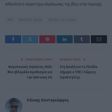
πιθανότητα περαιτέρω κλιμάκωσης της βίας στην περιοχή.
ΗΠΑ
Ντόναλντ Τραμπ
πόλεμος με το Ιράν
Facebook
Twitter
Pinterest
LinkedIn
Tumblr
Email
ΠΡΟΗΓΟΎΜΕΝΟ ΆΡΘΡΟ
ΕΠΌΜΕΝΟ ΆΡΘΡΟ
Φορολογικές δηλώσεις 2026:
Στη Βουλή για το Flotilla
Μια εβδομάδα προθεσμία για
σήμερα ο ΥΠΕΞ Γιώργος
την έκπτωση 4%
Γεραπετρίτης
Γιάννης Κοντογεώργος