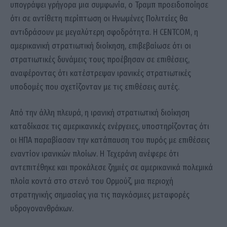
υπογράψει γρήγορα μια συμφωνία, ο Τραμπ προειδοποίησε
ότι σε αντίθετη περίπτωση οι Ηνωμένες Πολιτείες θα
αντιδράσουν με μεγαλύτερη σφοδρότητα. Η CENTCOM, η
αμερικανική στρατιωτική διοίκηση, επιβεβαίωσε ότι οι
στρατιωτικές δυνάμεις τους προέβησαν σε επιθέσεις,
αναφέροντας ότι κατέστρεψαν ιρανικές στρατιωτικές
υποδομές που σχετίζονταν με τις επιθέσεις αυτές.
Από την άλλη πλευρά, η ιρανική στρατιωτική διοίκηση
καταδίκασε τις αμερικανικές ενέργειες, υποστηρίζοντας ότι
οι ΗΠΑ παραβίασαν την κατάπαυση του πυρός με επιθέσεις
εναντίον ιρανικών πλοίων. Η Τεχεράνη ανέφερε ότι
αντεπιτέθηκε και προκάλεσε ζημιές σε αμερικανικά πολεμικά
πλοία κοντά στο στενό του Ορμούζ, μια περιοχή
στρατηγικής σημασίας για τις παγκόσμιες μεταφορές
υδρογονανθράκων.