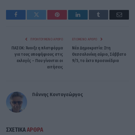
Facebook
Twitter
Pinterest
LinkedIn
Tumblr
Email
ΠΡΟΗΓΟΎΜΕΝΟ ΆΡΘΡΟ
ΕΠΌΜΕΝΟ ΆΡΘΡΟ
ΠΑΣΟΚ: Άνοιξε η πλατφόρμα
Νέα Δημοκρατία: Στη
για τους υποψήφιους στις
Θεσσαλονίκη αύριο, Σάββατο
εκλογές – Που γίνονται οι
9/5, το έκτο προσυνέδριο
αιτήσεις
Γιάννης Κοντογεώργος
ΣΧΕΤΙΚΑ
ΑΡΘΡΑ