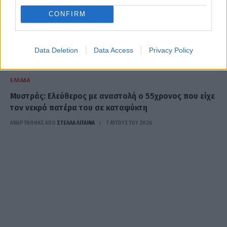
CONFIRM
Data Deletion
Data Access
Privacy Policy
ΕΛΛΆΔΑ
Μυστράς: Ελεύθερος με αναστολή ο 55χρονος που είχε
τον νεκρό πατέρα του σε καταψύκτη
ΑΝΑΡΤΗΘΗΚΕ ΑΠΟ
ΣΤΈΛΛΑ ΛΊΤΑΙΝΑ
7 ΑΥΓΟΎΣΤΟΥ 2026