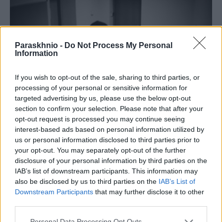
Paraskhnio -
Do Not Process My Personal
Information
If you wish to opt-out of the sale, sharing to third parties, or
processing of your personal or sensitive information for
targeted advertising by us, please use the below opt-out
section to confirm your selection. Please note that after your
opt-out request is processed you may continue seeing
interest-based ads based on personal information utilized by
ΕΛΛΆΔΑ
us or personal information disclosed to third parties prior to
your opt-out. You may separately opt-out of the further
Πώς να προστατέψετε το σπίτι σας από τους κλέφτες
disclosure of your personal information by third parties on the
όταν λείπετε για διακοπές (VIDEO)
IAB’s list of downstream participants. This information may
ΑΝΑΡΤΗΘΗΚΕ ΑΠΟ
GMYLONAS
7 ΑΥΓΟΎΣΤΟΥ 2026
also be disclosed by us to third parties on the
IAB’s List of
Downstream Participants
that may further disclose it to other
third parties.
Please note that this website/app uses one or more Google
Personal Data Processing Opt Outs