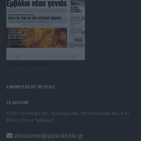
Τα
πρωτοσέλιδα
των
εφημερίδων
ΕΝΗΜΕΡΩΣΟΥ ΠΡΩΤΟΣ
ΣΕ ΑΚΟΥΜΕ
Στείλε την άποψή σου, τη γνώμη σου, την καταγγελία σου, ή αν
θέλεις κάτι να "ψάξουμε".
akouseme@paraskhnio.gr