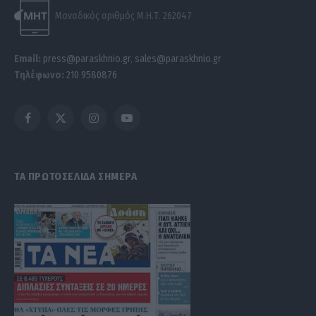
Μοναδικός αριθμός Μ.Η.Τ. 262047
Email:
press@paraskhnio.gr
,
sales@paraskhnio.gr
Τηλέφωνο:
210 9580876
Facebook
X
Instagram
YouTube
(Twitter)
ΤΑ ΠΡΩΤΟΣΕΛΙΔΑ ΣΗΜΕΡΑ