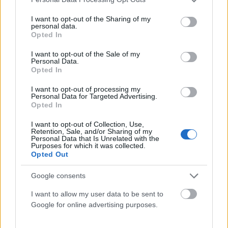
services and may gather and store information including but
not limited to your visit or usage behaviour. You may click to
I want to opt-out of the Sharing of my
personal data.
grant or deny consent to Google and its third-party tags to
Opted In
use your data for below specified purposes in below Google
consent section.
I want to opt-out of the Sale of my
Personal Data.
Opted In
I want to opt-out of processing my
Personal Data for Targeted Advertising.
Opted In
ΕΛΛΆΔΑ
I want to opt-out of Collection, Use,
Πώς επικοινωνούν τα ελικόπτερα όταν δίνουν τη μάχη
Retention, Sale, and/or Sharing of my
με τις φλόγες (VIDEO)
Personal Data that Is Unrelated with the
Purposes for which it was collected.
ΑΝΑΡΤΗΘΗΚΕ ΑΠΟ
GMYLONAS
7 ΑΥΓΟΎΣΤΟΥ 2026
Opted Out
Google consents
I want to allow my user data to be sent to
Google for online advertising purposes.