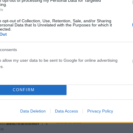
to opt-out of processing my Personal Data for Targeted
ing.
In
o opt-out of Collection, Use, Retention, Sale, and/or Sharing
ersonal Data that Is Unrelated with the Purposes for which it
lected.
Out
consents
o allow my user data to be sent to Google for online advertising
s.
ΔΙΕΘΝΉ
CONFIRM
ο συγκινητικό αντίο
Σύγκρουση τραμ στη Γερμανία:
ένειας της Λίσα –
Τουλάχιστον 25 τραυματίες, σε
ε τη ζωή της στους
κρίσιμη κατάσταση οι 3
Data Deletion
Data Access
Privacy Policy
ς που είχαν ανάγκη»
ΑΝΑΡΤΗΘΗΚΕ ΑΠΟ
ΆΛΚΗΣΤΗ ΓΑΤΟΠΟΎΛΟΥ
6
ΑΥΓΟΎΣΤΟΥ 2026
ΑΠΟ
ΆΛΚΗΣΤΗ ΓΑΤΟΠΟΎΛΟΥ
6
026