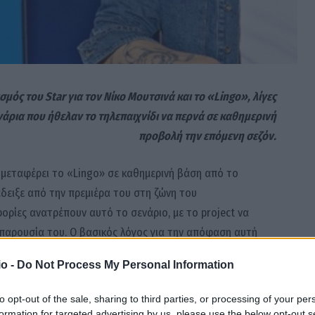
σμός του Star για τον Νίκο Μουτσινά και το «Lingo», λίγες
άρια που ήθελαν το τηλεπαιχνίδι να περνά σε καθημερινή
προβολή την επόμενη σεζόν.
 μεταφέρει το «Lingo» σε καθημερινή βάση από το
δειξε από την πρεμιέρα του στη ζώνη του
ρίες ανατρέπουν αυτό το σενάριο, με το project να
παρουσία του. Ο βασικός λόγος για την απόφαση αυτή
ώς η μετάβασή του “Lingo” στο καθημερινό πρόγραμμα
o -
Do Not Process My Personal Information
ους. Σε ένα τηλεοπτικό περιβάλλον που ήδη
ν επόμενη σεζόν, το Star φαίνεται να επαναξιολογεί τη
to opt-out of the sale, sharing to third parties, or processing of your per
ική λύση.
formation for targeted advertising by us, please use the below opt-out s