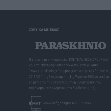
ΣΧΕΤΙΚΑ ΜΕ ΕΜΑΣ
Η εταιρεία με την επωνυμία “POLITICAL MEDIA GROUP A.E.”
και κατ’ επέκταση η ιστοσελίδα που κατέχει αυτή
“www.paraskhnio.gr” συμμορφώνονται με τη Σύσταση (ΕΕ
2018/334 της Επιτροπής της 1ης Μαρτίου 2018 σχετικά με
τα μέτρα για την αποτελεσματική αντιμετώπιση του
παράνομου περιεχομένου στο διαδίκτυο (L 63).
Μοναδικός αριθμός Μ.Η.Τ. 262047