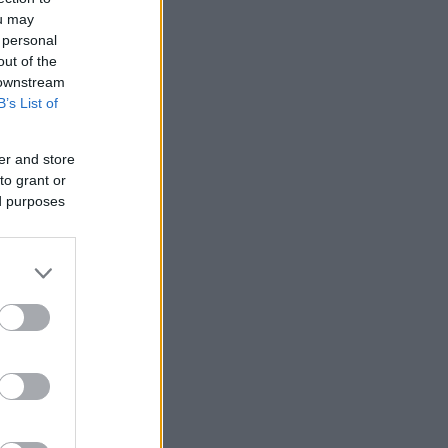
ou may
 personal
out of the
 downstream
B’s List of
er and store
to grant or
ed purposes