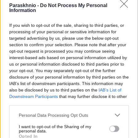
Paraskhnio -
Do Not Process My Personal
Information
If you wish to opt-out of the sale, sharing to third parties, or
processing of your personal or sensitive information for
targeted advertising by us, please use the below opt-out
section to confirm your selection. Please note that after your
opt-out request is processed you may continue seeing
interest-based ads based on personal information utilized by
us or personal information disclosed to third parties prior to
your opt-out. You may separately opt-out of the further
disclosure of your personal information by third parties on the
IAB’s list of downstream participants. This information may
«Βραδινός» ο Μουτσινάς – Ποιες τραγουδίστριες θα
also be disclosed by us to third parties on the
IAB’s List of
είναι μαζί του
Downstream Participants
that may further disclose it to other
third parties.
ΑΝΑΡΤΗΘΗΚΕ ΑΠΟ
ΓΕΩΡΓΊΑ ΝΤΟΎΝΗ
13 ΣΕΠΤΕΜΒΡΊΟΥ 2024
Please note that this website/app uses one or more Google
Η καινούρια εκπομπή του θα κάνει πρεμιέρα στον Alpha κοντά
Personal Data Processing Opt Outs
services and may gather and store information including but
στα μέσα Οκτωβρίου
not limited to your visit or usage behaviour. You may click to
I want to opt-out of the Sharing of my
personal data.
grant or deny consent to Google and its third-party tags to
Opted In