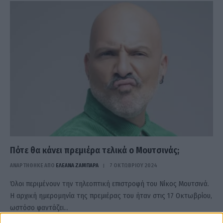
Πότε θα κάνει πρεμιέρα τελικά ο Μουτσινάς;
ΑΝΑΡΤΗΘΗΚΕ ΑΠΟ
ΕΛΕΑΝΑ ΖΑΜΠΑΡΑ
7 ΟΚΤΩΒΡΊΟΥ 2024
Όλοι περιμένουν την τηλεοπτική επιστροφή του Νίκος Μουτσινά.
Η αρχική ημερομηνία της πρεμιέρας του ήταν στις 17 Οκτωβρίου,
ωστόσο φαντάζει…