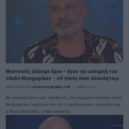
Μουτσινάς: Διέκοψε άρον – άρον την εκπομπή του
«Καλό Μεσημεράκι» – «Ο πόνος είναι αδιανόητος»
ΑΝΑΡΤΗΘΗΚΕ ΑΠΟ
GEORGIOSXT@GMAIL.COM
3 ΜΑΪ́ΟΥ 2023
Να αποχαιρετήσει τους τηλεθεατές στη σημερινή εκπομπή «Καλό
Μεσημεράκι», νωρίτερα από ότι το προβλεπόμενο, αναγκάστηκε
ο Νίκος Μουτσινάς. Ο παρουσιαστής…