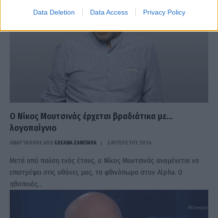
Data Deletion
Data Access
Privacy Policy
Ο Νίκος Μουτσινάς έρχεται βραδιάτικα με…
λογοπαίγνιο
ΑΝΑΡΤΗΘΗΚΕ ΑΠΟ
ΕΛΕΑΝΑ ΖΑΜΠΑΡΑ
2 ΑΥΓΟΎΣΤΟΥ 2024
Μετά από παύση ενός έτους, ο Νίκος Μουτσινάς αναμένεται να
επιστρέψει στις οθόνες μας, το φθινόπωρο στον Alpha. Ο
ηθοποιός…