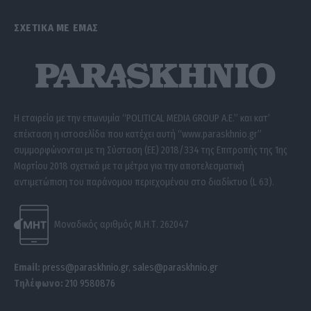
ΣΧΕΤΙΚΑ ΜΕ ΕΜΑΣ
Η εταιρεία με την επωνυμία “POLITICAL MEDIA GROUP A.E.” και κατ’
επέκταση η ιστοσελίδα που κατέχει αυτή “www.paraskhnio.gr”
συμμορφώνονται με τη Σύσταση (ΕΕ) 2018/334 της Επιτροπής της 1ης
Μαρτίου 2018 σχετικά με τα μέτρα για την αποτελεσματική
αντιμετώπιση του παράνομου περιεχομένου στο διαδίκτυο (L 63).
Μοναδικός αριθμός Μ.Η.Τ. 262047
Email:
press@paraskhnio.gr
,
sales@paraskhnio.gr
Τηλέφωνο:
210 9580876