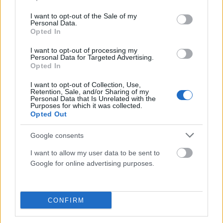
use your data for below specified purposes in below Google
consent section.
I want to opt-out of the Sale of my
Personal Data.
Opted In
I want to opt-out of processing my
Personal Data for Targeted Advertising.
Opted In
I want to opt-out of Collection, Use,
Retention, Sale, and/or Sharing of my
Personal Data that Is Unrelated with the
Purposes for which it was collected.
Opted Out
Ο Μουτσινάς σε τελετή… εξαγνισμού! (PHOTO)
Google consents
ΑΝΑΡΤΗΘΗΚΕ ΑΠΟ
ΓΕΩΡΓΊΑ ΝΤΟΎΝΗ
7 ΑΥΓΟΎΣΤΟΥ 2024
I want to allow my user data to be sent to
Ο γνωστός παρουσιαστής, Νίκος Μουτσινάς απολαμβάνει τις
Google for online advertising purposes.
διακοπές του στο Μπαλί και συμμετέχει σε μια πρωτόγνωρη
τελετή εξαγνισμού, την οποία…
CONFIRM