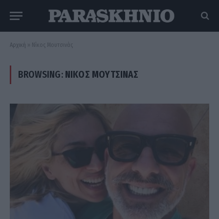
Αρχική
»
Νίκος Μουτσινάς
BROWSING:
ΝΊΚΟΣ ΜΟΥΤΣΙΝΆΣ