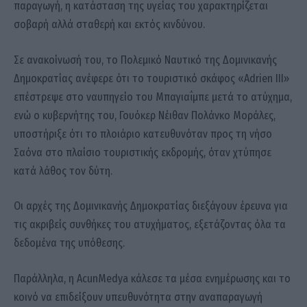
παραγωγή, η κατάσταση της υγείας του χαρακτηρίζεται
σοβαρή αλλά σταθερή και εκτός κινδύνου.
Σε ανακοίνωσή του, το Πολεμικό Ναυτικό της Δομινικανής
Δημοκρατίας ανέφερε ότι το τουριστικό σκάφος «Adrien III»
επέστρεψε στο ναυπηγείο του Μπαγιαΐμπε μετά το ατύχημα,
ενώ ο κυβερνήτης του, Γουόκερ Νέιθαν Πολάνκο Μοράλες,
υποστήριξε ότι το πλοιάριο κατευθυνόταν προς τη νήσο
Σαόνα στο πλαίσιο τουριστικής εκδρομής, όταν χτύπησε
κατά λάθος τον δύτη.
Οι αρχές της Δομινικανής Δημοκρατίας διεξάγουν έρευνα για
τις ακριβείς συνθήκες του ατυχήματος, εξετάζοντας όλα τα
δεδομένα της υπόθεσης.
Παράλληλα, η AcunMedya κάλεσε τα μέσα ενημέρωσης και το
κοινό να επιδείξουν υπευθυνότητα στην αναπαραγωγή