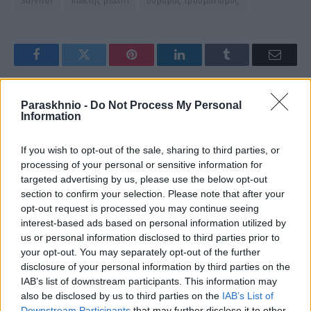
Survivor
παίκτης ριάλιτι
σοβαρός τραυματισμός
Facebook
Twitter
Pinterest
LinkedIn
Tumblr
Email
Paraskhnio -
Do Not Process My Personal
ΠΡΟΗΓΟΎΜΕΝΟ ΆΡΘΡΟ
ΕΠΌΜΕΝΟ ΆΡΘΡΟ
Information
Εξαρθρώθηκε η συμμορία της
Διακοπές ρεύματος σήμερα
ληστείας στην Κάτω Τιθορέα –
στην Αττική – Σε ποιες
If you wish to opt-out of the sale, sharing to third parties, or
Πώς εντοπίστηκαν οι 8 με τον
περιοχές θα σημειωθούν
processing of your personal or sensitive information for
βαρύ οπλισμό
targeted advertising by us, please use the below opt-out
section to confirm your selection. Please note that after your
opt-out request is processed you may continue seeing
interest-based ads based on personal information utilized by
pioan
us or personal information disclosed to third parties prior to
your opt-out. You may separately opt-out of the further
disclosure of your personal information by third parties on the
IAB’s list of downstream participants. This information may
also be disclosed by us to third parties on the
IAB’s List of
Downstream Participants
that may further disclose it to other