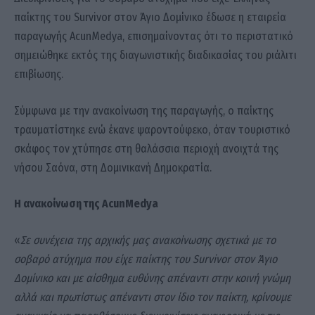
παίκτης του Survivor στον Άγιο Δομίνικο έδωσε η εταιρεία
παραγωγής AcunMedya, επισημαίνοντας ότι το περιστατικό
σημειώθηκε εκτός της διαγωνιστικής διαδικασίας του ριάλιτι
επιβίωσης.
Σύμφωνα με την ανακοίνωση της παραγωγής, ο παίκτης
τραυματίστηκε ενώ έκανε ψαροντούφεκο, όταν τουριστικό
σκάφος τον χτύπησε στη θαλάσσια περιοχή ανοιχτά της
νήσου Σαόνα, στη Δομινικανή Δημοκρατία.
Η ανακοίνωση της AcunMedya
«
Σε συνέχεια της αρχικής μας ανακοίνωσης σχετικά με το
σοβαρό ατύχημα που είχε παίκτης του Survivor στον Άγιο
Δομίνικο και με αίσθημα ευθύνης απέναντι στην κοινή γνώμη
αλλά και πρωτίστως απέναντι στον ίδιο τον παίκτη, κρίνουμε