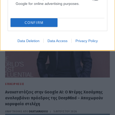
Google for online advertising purposes.
ΑΝΑΡΤΗΘΗΚΕ ΑΠΟ
DKATSAMADOU
5 ΑΥΓΟΎΣΤΟΥ 2026
CONFIRM
Data Deletion
Data Access
Privacy Policy
ΕΠΙΧΕΙΡΉΣΕΙΣ
Ανακατατάξεις στην Google AI: Ο Ντέμης Χασάμπης
αναλαμβάνει πρόεδρος της DeepMind – Αποχωρούν
κορυφαία στελέχη
ΑΝΑΡΤΗΘΗΚΕ ΑΠΟ
DKATSAMADOU
5 ΑΥΓΟΎΣΤΟΥ 2026