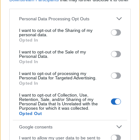
ΣΧΕΤΙΚΑ
ΑΡΘΡΑ
third parties.
Please note that this website/app uses one or more Google
Personal Data Processing Opt Outs
services and may gather and store information including but
not limited to your visit or usage behaviour. You may click to
I want to opt-out of the Sharing of my
personal data.
grant or deny consent to Google and its third-party tags to
Opted In
use your data for below specified purposes in below Google
consent section.
I want to opt-out of the Sale of my
Personal Data.
Opted In
I want to opt-out of processing my
Personal Data for Targeted Advertising.
Opted In
I want to opt-out of Collection, Use,
Retention, Sale, and/or Sharing of my
Personal Data that Is Unrelated with the
Purposes for which it was collected.
Opted Out
ΔΙΕΘΝΉ
Ιράν: «Η επικοινωνία με τον Μοτζτάμπα Χαμενεΐ είναι
Google consents
πολύ δύσκολη» παραδέχεται ο Πεζεσκιάν – Ερωτήματα
για την εξουσία πίσω από τις κλειστές πόρτες
I want to allow my user data to be sent to