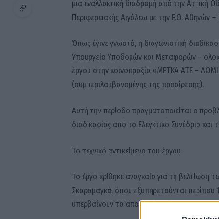
μια εναλλακτική διαδρομή από την Αττική Οδ
Περιφερειακής Αιγάλεω με την Ε.Ο. Αθηνών – 
Όπως έγινε γνωστό, η διαγωνιστική διαδικασ
Υπουργείο Υποδομών και Μεταφορών – ολοκλ
έργου στην κοινοπραξία «ΜΕΤΚΑ ΑΤΕ – ΔΟΜΙ
(συμπεριλαμβανομένης της προαίρεσης).
Αυτή την περίοδο πραγματοποιείται ο προβ
διαδικασίας από το Ελεγκτικό Συνέδριο και 
Το τεχνικό αντικείμενο του έργου
Το έργο κρίθηκε αναγκαίο για τη βελτίωση 
Σκαραμαγκά, όπου εξυπηρετούνται περίπου 13
υπερβαίνουν τα αποδεκτά επίπεδα σε καθημερ