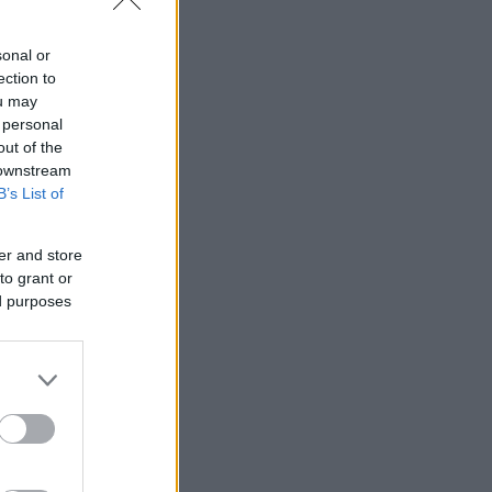
sonal or
ection to
ou may
 personal
out of the
 downstream
B’s List of
er and store
to grant or
ed purposes