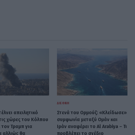
ΔΙΕΘΝΉ
τέλνει απειλητικό
Στενά του Ορμούζ: «Κλείδωσε»
τις χώρες του Κόλπου
συμφωνία μεταξύ Ομάν και
 τον Τραμπ για
Ιράν αναφέρει το Al Arabiya – Τι
 αλλιώς θα
προβλέπει το σχέδιο