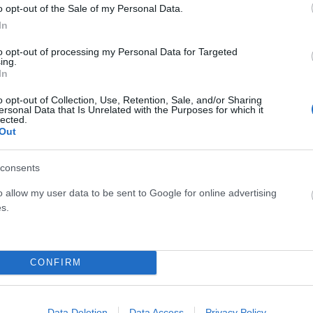
o opt-out of the Sale of my Personal Data.
In
to opt-out of processing my Personal Data for Targeted
ing.
In
 – Δυτικής Περιφερειακής
o opt-out of Collection, Use, Retention, Sale, and/or Sharing
ersonal Data that Is Unrelated with the Purposes for which it
ων στη Λεωφόρο Σχιστού.
lected.
Out
ηφισού προς τον νέο άξονα Σχιστού – ΔΠΛΑ.
consents
νθου με τρεις λωρίδες κυκλοφορίας στην περιοχή των
o allow my user data to be sent to Google for online advertising
s.
εταφορών, Χρίστος Δήμας αναφέρει: «Ο τριπλός κόμβος
CONFIRM
 και θα διευκολύνει τις συνθήκες κυκλοφορίας σε μια
λιάδες οδηγοί. Θα προσφέρει μια εναλλακτική διαδρομή
 νοτιοδυτικά προάστια, συμβάλλοντας και στην
Data Deletion
Data Access
Privacy Policy