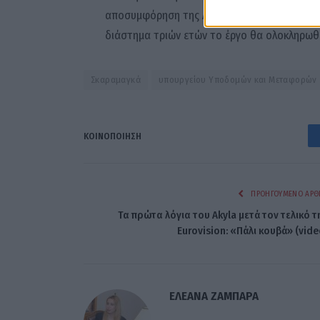
αποσυμφόρηση της Λεωφόρου Κηφισού. Μετά
διάστημα τριών ετών το έργο θα ολοκληρωθε
Σκαραμαγκά
υπουργείου Υποδομών και Μεταφορών
ΚΟΙΝΟΠΟΊΗΣΗ
ΠΡΟΗΓΟΎΜΕΝΟ ΆΡΘ
Τα πρώτα λόγια του Akyla μετά τον τελικό τ
Eurovision: «Πάλι κουβά» (vide
ΕΛΕΑΝΑ ΖΑΜΠΑΡΑ