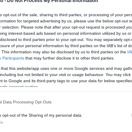
o -
Do Not Process My Personal Information
ης Δυτικής Περιφερειακής Λεωφόρου Αιγάλεω με την Εθνική
ίου και Ασπροπύργου και σύμφωνα με τις σχετικές
to opt-out of the sale, sharing to third parties, or processing of your per
formation for targeted advertising by us, please use the below opt-out s
εδο εξυπηρέτησης, καθώς θα αυξηθεί η κυκλοφοριακή
r selection. Please note that after your opt-out request is processed y
 θα αναβαθμιστούν οι υφιστάμενοι κόμβοι και θα
eing interest-based ads based on personal information utilized by us or
disclosed to third parties prior to your opt-out. You may separately opt-
losure of your personal information by third parties on the IAB’s list of
. This information may also be disclosed by us to third parties on the
IA
ονται είναι:
Participants
that may further disclose it to other third parties.
 that this website/app uses one or more Google services and may gath
υ Αιγάλεω.
including but not limited to your visit or usage behaviour. You may click 
 to Google and its third-party tags to use your data for below specifi
ogle consent section.
l Data Processing Opt Outs
κά.
o opt-out of the Sharing of my personal data.
τού – Παλάσκα).
In