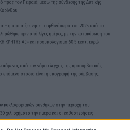
ό προς τον Πειραιά, μέσω της σύνδεσης της Δυτικής
Κορίνθου.
ία – η οποία ξεκίνησε το φθινόπωρο του 2025 από το
ηρώθηκε πριν από λίγες ημέρες, με την κατακύρωση του
ΚΗ ΚΡΗΤΗΣ ΑΕ» και προϋπολογισμό 60,5 εκατ. ευρώ
λεπόμενος από τον νόμο έλεγχος της προσυμβατικής
το επόμενο στάδιο είναι η υπογραφή της σύμβασης.
των κυκλοφοριακών συνθηκών στην περιοχή του
0 χιλ. οχήματα την ημέρα και οι καθυστερήσεις
ινή βάση, ιδίως κατά τις ώρες αιχμής.