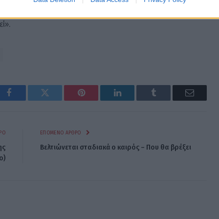
 την υπογραφή της σύμβασης, υπολογίζουμε ότι μέσα σε
ί».
Facebook
Twitter
Pinterest
LinkedIn
Tumblr
Email
ΡΟ
ΕΠΌΜΕΝΟ ΆΡΘΡΟ
ης
Βελτιώνεται σταδιακά ο καιρός – Που θα βρέξει
o)