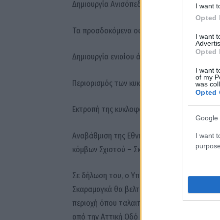
Δημιουργία Ανισόπεδου Κόμβου Ναυπηγείων.
I want t
Opted 
Τα προσδοκόμενα οφέλη είναι:
I want 
Advertis
Opted 
Δημιουργία ενιαίου άξονα Λεωφόρου Σχιστού
I want t
of my P
Περιορισμός των κυκλοφοριακών προβλημάτ
was col
Opted 
Εκτροπή της κυκλοφορίας από τη Λεωφόρο Κ
Google 
Αναβάθμιση της Εθνικής Οδού Αθηνών – Κορί
I want t
purpose
κόμβων Σχιστού – Σκαραμαγκά.
Σε δήλωση του, ο Υπουργός Υποδομών και Μ
Σκαραμαγκά θα βελτιώσει την οδική ασφάλεια
περιοχή όπου ταλαιπωρούνται καθημερινά χι
από την Αττική Οδό προς τον Πειραιά και τα