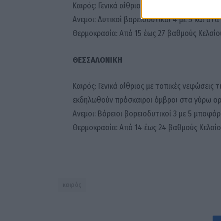
Καιρός: Γενικά αίθριος με λίγες τοπικές νεφώ
Ανεμοι: Δυτικοί βορειοδυτικοί 4 με 5 και στ
Θερμοκρασία: Από 15 έως 27 βαθμούς Κελσίο
ΘΕΣΣΑΛΟΝΙΚΗ
Καιρός: Γενικά αίθριος με τοπικές νεφώσεις 
εκδηλωθούν πρόσκαιροι όμβροι στα γύρω ορ
Ανεμοι: Βόρειοι βορειοδυτικοί 3 με 5 μποφόρ
Θερμοκρασία: Από 14 έως 24 βαθμούς Κελσίο
καιρός