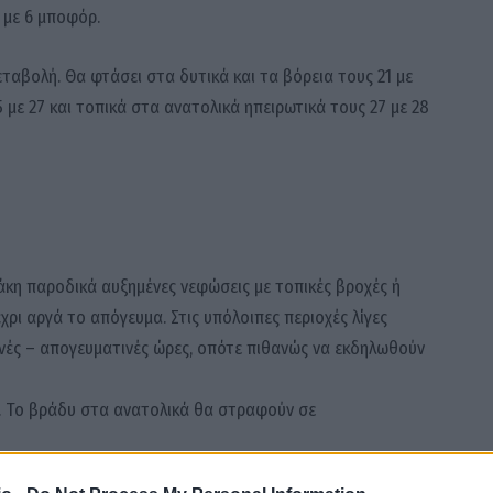
 με 6 μποφόρ.
ταβολή. Θα φτάσει στα δυτικά και τα βόρεια τους 21 με
 με 27 και τοπικά στα ανατολικά ηπειρωτικά τους 27 με 28
άκη παροδικά αυξημένες νεφώσεις με τοπικές βροχές ή
ρι αργά το απόγευμα. Στις υπόλοιπες περιοχές λίγες
νές – απογευματινές ώρες, οπότε πιθανώς να εκδηλωθούν
ρ. Το βράδυ στα ανατολικά θα στραφούν σε
ελσίου. Στη δυτική Μακεδονία 2 με 3 βαθμούς χαμηλότερη.