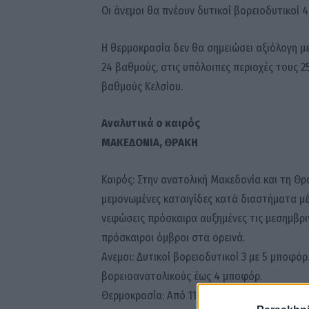
Οι άνεμοι θα πνέουν δυτικοί βορειοδυτικοί 4
Η θερμοκρασία δεν θα σημειώσει αξιόλογη με
24 βαθμούς, στις υπόλοιπες περιοχές τους 25
βαθμούς Κελσίου.
Αναλυτικά ο καιρός
ΜΑΚΕΔΟΝΙΑ, ΘΡΑΚΗ
Καιρός: Στην ανατολική Μακεδονία και τη Θρ
μεμονωμένες καταιγίδες κατά διαστήματα μέχ
νεφώσεις πρόσκαιρα αυξημένες τις μεσημβρι
πρόσκαιροι όμβροι στα ορεινά.
Ανεμοι: Δυτικοί βορειοδυτικοί 3 με 5 μποφό
βορειοανατολικούς έως 4 μποφόρ.
Θερμοκρασία: Από 11 έως 23 με 24 βαθμούς Κ