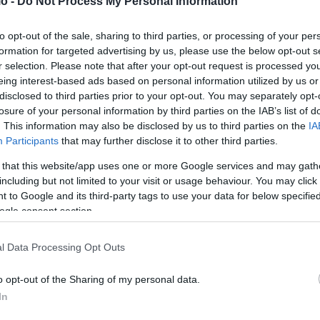
o -
Do Not Process My Personal Information
 ΔΥΤΙΚΗ ΠΕΛΟΠΟΝΝΗΣΟΣ
to opt-out of the sale, sharing to third parties, or processing of your per
formation for targeted advertising by us, please use the below opt-out s
κυρίως τις μεσημβρινές – απογευματινές ώρες στα
r selection. Please note that after your opt-out request is processed y
eing interest-based ads based on personal information utilized by us or
 όμβροι στα ορεινά κυρίως της Ηπείρου και της δυτικής
disclosed to third parties prior to your opt-out. You may separately opt-
losure of your personal information by third parties on the IAB’s list of
. This information may also be disclosed by us to third parties on the
IA
Participants
that may further disclose it to other third parties.
. Στο εσωτερικό της Ηπείρου 4 με 5 βαθμούς χαμηλότερη.
 that this website/app uses one or more Google services and may gath
ΑΝΑΤΟΛΙΚΗ ΠΕΛΟΠΟΝΝΗΣΟΣ
including but not limited to your visit or usage behaviour. You may click 
 to Google and its third-party tags to use your data for below specifi
ogle consent section.
τις μεσημβρινές – απογευματινές ώρες οπότε ειναι πιθανό
ά των βορειότερων περιοχών.
l Data Processing Opt Outs
 κεντρικά και τα νότια έως 6 μποφόρ.
 28 βαθμούς Κελσίου.
o opt-out of the Sharing of my personal data.
In