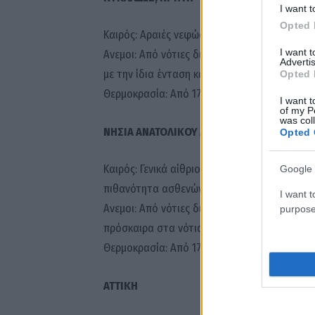
I want t
Opted 
Καιρός: Αραιές νεφώσεις που από το μεσημέ
I want 
Ανεμοι: Από νότιες διευθύνσεις 4 με 5 μπο
Advertis
με την ίδια ένταση και μόνο στην Κρήτη θα 
Opted 
Θερμοκρασία: Από 17 έως 25 και στην Κρήτη 
I want t
of my P
was col
ΝΗΣΙΑ ΑΝΑΤΟΛΙΚΟΥ ΑΙΓΑΙΟΥ – ΔΩΔΕΚΑΝΗΣΑ
Opted 
Καιρός: Γενικά αίθριος με παροδικές νεφώσει
Google 
πιθανότητα ασθενών τοπικών βροχών.
I want t
Ανεμοι: Από νότιες διευθύνσεις 3 με 5, που
purpose
πρόσκαιρα στα νότια έως 6 μποφόρ.
Θερμοκρασία: Από 17 έως 27 βαθμούς Κελσίου
ΑΤΤΙΚΗ