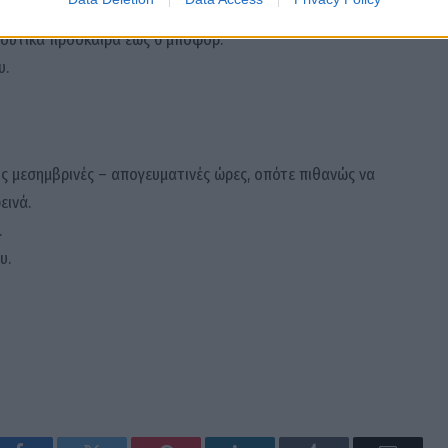
σεις τις μεσημβρινές – απογευματινές ώρες.
α δυτικά πρόσκαιρα έως 6 μποφόρ.
υ.
τις μεσημβρινές – απογευματινές ώρες, οπότε πιθανώς να
εινά.
.
υ.