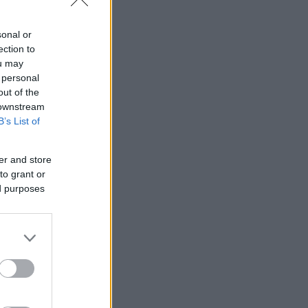
sonal or
ection to
ou may
 personal
out of the
 downstream
B’s List of
er and store
to grant or
ed purposes