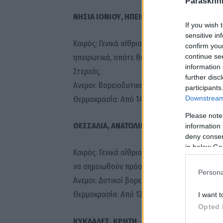
Paraskhni
ΝΗΣΙΑ ΙΟΝΙΟΥ, ΗΠΕΙΡΟΣ, ΔΥΤΙΚΗ ΣΤΕΡΕΑ,
If you wish 
sensitive in
Καιρός: Γενικά αίθριος με τοπικές νεφώσεις 
confirm you
continue se
ηπειρωτικά, οπότε θα εκδηλωθούν πρόσκαιροι
information 
Στερεάς.
further disc
Ανεμοι: Βορειοδυτικοί 4 με 6 μποφόρ.
participants
Downstream 
Θερμοκρασία: Από 14 έως 23 βαθμούς Κελσίου
Please note
ΘΕΣΣΑΛΙΑ, ΑΝΑΤΟΛΙΚΗ ΣΤΕΡΕΑ, ΕΥΒΟΙΑ, 
information 
deny consent
in below Go
Καιρός: Γενικά αίθριος με τοπικές νεφώσεις 
να σημειωθούν πρόσκαιροι όμβροι στα ορειν
Persona
Ανεμοι: Δυτικοί βορειοδυτικοί 4 με 5 και στα
Θερμοκρασία: Από 12 έως 26 και τοπικά 27 με
I want t
Opted 
ΚΥΚΛΑΔΕΣ, ΚΡΗΤΗ