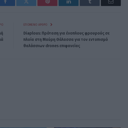
Facebook
Twitter
Pinterest
LinkedIn
Tumblr
Email
ΡΟ
ΕΠΌΜΕΝΟ ΆΡΘΡΟ
λή
Diaplous: Πρόταση για ένοπλους φρουρούς σε
κά
πλοία στη Μαύρη Θάλασσα για τον εντοπισμό
θαλάσσιων drones επιφανείας