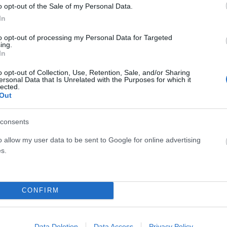
o opt-out of the Sale of my Personal Data.
In
ρι θα πυκνώσουν κυρίως στην Κρήτη.
to opt-out of processing my Personal Data for Targeted
φόρ, που γρήγορα θα στραφούν σε δυτικούς βορειοδυτικούς
ing.
πνέουν τοπικά έως 6 μποφόρ.
In
τοπικά 26 με 27 βαθμούς Κελσίου.
o opt-out of Collection, Use, Retention, Sale, and/or Sharing
ersonal Data that Is Unrelated with the Purposes for which it
lected.
Out
ς τις πρωινές ώρες στα νησιά του ανατολικού Αιγαίου με
consents
o allow my user data to be sent to Google for online advertising
 γρήγορα θα στραφούν σε δυτικούς βορειοδυτικούς
s.
. Στα βόρεια 3 με 4 βαθμούς χαμηλότερη.
CONFIRM
Data Deletion
Data Access
Privacy Policy