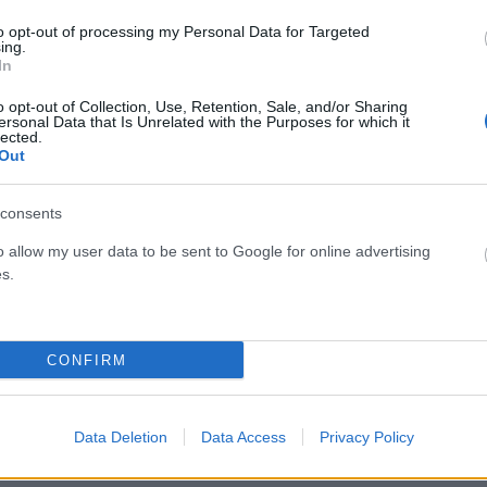
τα, το κλίμα παραμένει εκρηκτικό. Οι αγορές πετρελαίου
to opt-out of processing my Personal Data for Targeted
ing.
 αναλυτές προειδοποιούν ότι μια νέα στρατιωτική
In
ρετικά σοβαρές αναταράξεις παγκοσμίως.
o opt-out of Collection, Use, Retention, Sale, and/or Sharing
ersonal Data that Is Unrelated with the Purposes for which it
lected.
Out
consents
Facebook
Twitter
Pinterest
LinkedIn
Tumblr
Email
o allow my user data to be sent to Google for online advertising
s.
ΡΟ
ΕΠΌΜΕΝΟ ΆΡΘΡΟ
 –
Αθήνα: Πως την αλλάζουν τα Μέσα Μαζικής
CONFIRM
α…
Μεταφοράς – Τι είπε ο πρωθυπουργος στην
εκδήλωση του υπουργείου (Video)
Data Deletion
Data Access
Privacy Policy