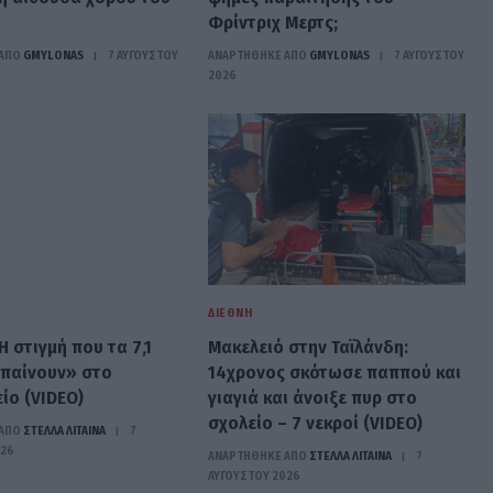
Φρίντριχ Μερτς;
ΑΠΟ
GMYLONAS
7 ΑΥΓΟΎΣΤΟΥ
ΑΝΑΡΤΗΘΗΚΕ ΑΠΟ
GMYLONAS
7 ΑΥΓΟΎΣΤΟΥ
2026
ΔΙΕΘΝΉ
Η στιγμή που τα 7,1
Μακελειό στην Ταϊλάνδη:
μπαίνουν» στο
14χρονος σκότωσε παππού και
ίο (VIDEO)
γιαγιά και άνοιξε πυρ στο
σχολείο – 7 νεκροί (VIDEO)
ΑΠΟ
ΣΤΈΛΛΑ ΛΊΤΑΙΝΑ
7
026
ΑΝΑΡΤΗΘΗΚΕ ΑΠΟ
ΣΤΈΛΛΑ ΛΊΤΑΙΝΑ
7
ΑΥΓΟΎΣΤΟΥ 2026