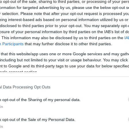
to opt-out of the sale, sharing to third parties, or processing of your per
της Επανάστασης προειδοποίησαν ότι σε περίπτωση νέας
formation for targeted advertising by us, please use the below opt-out s
α επεκταθεί «πέρα από τη Μέση Ανατολή».
r selection. Please note that after your opt-out request is processed y
eing interest-based ads based on personal information utilized by us or
disclosed to third parties prior to your opt-out. You may separately opt-
τοιμάζει νέο κύκλο στρατιωτικών επιχειρήσεων, ενώ
losure of your personal information by third parties on the IAB’s list of
 εύκολα στις αμερικανικές απαιτήσεις.
. This information may also be disclosed by us to third parties on the
IA
Participants
that may further disclose it to other third parties.
 that this website/app uses one or more Google services and may gath
including but not limited to your visit or usage behaviour. You may click 
 και Χεζμπολάχ συνεχίζονται για ακόμη μία ημέρα, με
 to Google and its third-party tags to use your data for below specifi
ogle consent section.
ορα σημεία των συνόρων.
l Data Processing Opt Outs
νεργή διπλωματικά. Ο Σι Τζινπινγκ ζήτησε «άμεση και
ε στον Ρώσο πρόεδρο Πούτιν πως μια νέα ανάφλεξη θα
o opt-out of the Sharing of my personal data.
In
o opt-out of the Sale of my Personal Data.
χή
In