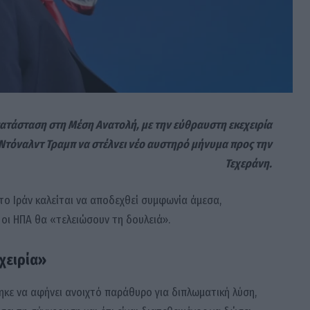
 κατάσταση στη Μέση Ανατολή, με την εύθραυστη εκεχειρία
ν Ντόναλντ Τραμπ να στέλνει νέο αυστηρό μήνυμα προς την
Τεχεράνη.
ο Ιράν καλείται να αποδεχθεί συμφωνία άμεσα,
οι ΗΠΑ θα «τελειώσουν τη δουλειά».
χειρία»
ηκε να αφήνει ανοιχτό παράθυρο για διπλωματική λύση,