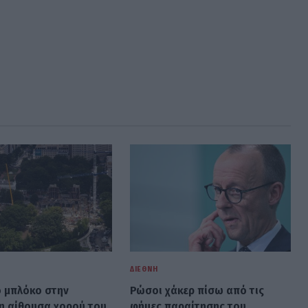
ΔΙΕΘΝΉ
ό μπλόκο στην
Ρώσοι χάκερ πίσω από τις
η αίθουσα χορού του
φήμες παραίτησης του