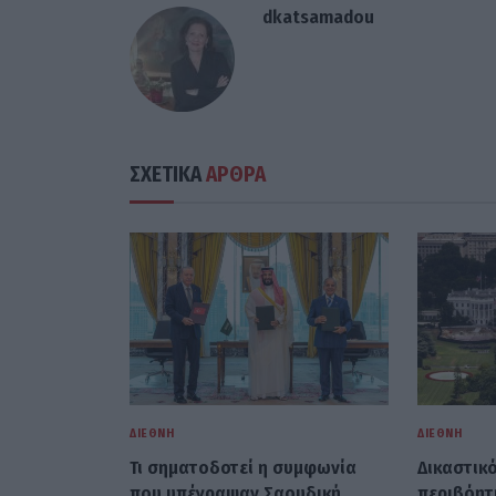
dkatsamadou
ΣΧΕΤΙΚΑ
ΑΡΘΡΑ
ΔΙΕΘΝΉ
ΔΙΕΘΝΉ
Τι σηματοδοτεί η συμφωνία
Δικαστικ
που υπέγραψαν Σαουδική
περιβόητ