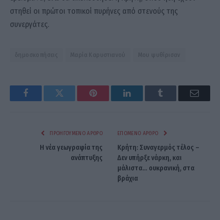
στηθεί οι πρώτοι τοπικοί πυρήνες από στενούς της
συνεργάτες.
δημοσκοπήσεις
Μαρία Καρυστιανού
Μου ψυθίρισαν
Facebook
Twitter
Pinterest
LinkedIn
Tumblr
Email
ΠΡΟΗΓΟΎΜΕΝΟ ΆΡΘΡΟ
ΕΠΌΜΕΝΟ ΆΡΘΡΟ
Η νέα γεωγραφία της
Κρήτη: Συναγερμός τέλος –
ανάπτυξης
Δεν υπήρξε νάρκη, και
μάλιστα… ουκρανική, στα
βράχια