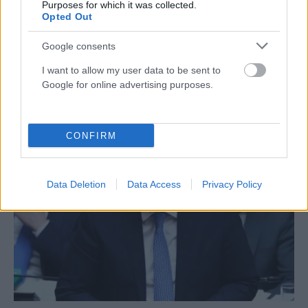
Purposes for which it was collected.
Opted Out
Google consents
ΧΩΡΊΣ ΚΑΤΗΓΟΡΊΑ
Εργαζόμαστε εντατικά για τη βελτίωση της
I want to allow my user data to be sent to
Google for online advertising purposes.
καθημερινότητας του πολίτη
ΑΝΑΡΤΗΘΗΚΕ ΑΠΟ
NEWSROOM
4 ΑΥΓΟΎΣΤΟΥ 2026
CONFIRM
Data Deletion
Data Access
Privacy Policy