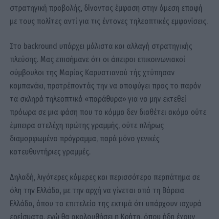
στρατηγική προβολής, δίνοντας έμφαση στην άμεση επαφή
με τους πολίτες αντί για τις έντονες τηλεοπτικές εμφανίσεις.
Στο backround υπάρχει μάλιστα και αλλαγή στρατηγικής
πλεύσης. Μας επισήμανε ότι οι άπειροι επικοινωνιακοί
σύμβουλοι της Μαρίας Καρυστιανού τής χτύπησαν
καμπανάκι, προτρέποντάς την να αποφύγει προς το παρόν
τα σκληρά τηλεοπτικά «παράθυρα» για να μην εκτεθεί
πρόωρα σε μια φάση που το κόμμα δεν διαθέτει ακόμα ούτε
έμπειρα στελέχη πρώτης γραμμής, ούτε πλήρως
διαμορφωμένο πρόγραμμα, παρά μόνο γενικές
κατευθυντήριες γραμμές.
Δηλαδή, λιγότερες κάμερες και περισσότερο περπάτημα σε
όλη την Ελλάδα, με την αρχή να γίνεται από τη Βόρεια
Ελλάδα, όπου το επιτελείο της εκτιμά ότι υπάρχουν ισχυρά
ερείσματα, ενώ θα ακολουθήσει η Κρήτη, όπου ήδη έχουν