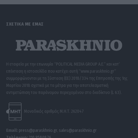
ΣΧΕΤΙΚΑ ΜΕ ΕΜΑΣ
Η εταιρεία με την επωνυμία “POLITICAL MEDIA GROUP A.E.” και κατ’
επέκταση η ιστοσελίδα που κατέχει αυτή “www.paraskhnio.gr”
συμμορφώνονται με τη Σύσταση (ΕΕ) 2018/334 της Επιτροπής της 1ης
Μαρτίου 2018 σχετικά με τα μέτρα για την αποτελεσματική
αντιμετώπιση του παράνομου περιεχομένου στο διαδίκτυο (L 63).
Μοναδικός αριθμός Μ.Η.Τ. 262047
Email:
press@paraskhnio.gr
,
sales@paraskhnio.gr
Τηλέφωνο:
210 9580876