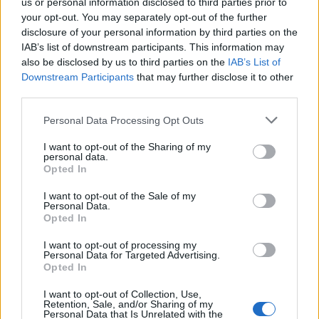
us or personal information disclosed to third parties prior to
Αϊντραχτ Φρανκφούρτης
your opt-out. You may separately opt-out of the further
disclosure of your personal information by third parties on the
ΑΝΑΡΤΗΘΗΚΕ ΑΠΟ
ΕΛΕΑΝΑ ΖΑΜΠΑΡΑ
8 ΑΥΓΟΎΣΤΟΥ 2026
IAB’s list of downstream participants. This information may
ΧΩΡΊΣ ΚΑΤΗΓΟΡΊΑ
also be disclosed by us to third parties on the
IAB’s List of
Downstream Participants
that may further disclose it to other
Συναγερμός στη Γερμανία: Drone με εκρηκτικό
third parties.
μηχανισμό εντοπίστηκε δίπλα σε ουκρανικό
μεταγωγικό αεροσκάφος – Έρευνες για πιθανή
Please note that this website/app uses one or more Google
Personal Data Processing Opt Outs
δολιοφθορά (Video & φωτογραφίες)
services and may gather and store information including but
not limited to your visit or usage behaviour. You may click to
I want to opt-out of the Sharing of my
ΑΝΑΡΤΗΘΗΚΕ ΑΠΟ
DKATSAMADOU
5 ΑΥΓΟΎΣΤΟΥ 2026
personal data.
grant or deny consent to Google and its third-party tags to
Opted In
use your data for below specified purposes in below Google
consent section.
I want to opt-out of the Sale of my
Personal Data.
Opted In
I want to opt-out of processing my
Personal Data for Targeted Advertising.
Opted In
I want to opt-out of Collection, Use,
Retention, Sale, and/or Sharing of my
Personal Data that Is Unrelated with the