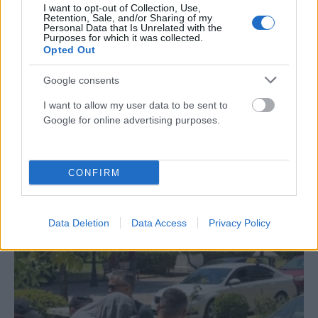
I want to opt-out of Collection, Use,
Retention, Sale, and/or Sharing of my
Personal Data that Is Unrelated with the
Purposes for which it was collected.
Opted Out
Google consents
I want to allow my user data to be sent to
Google for online advertising purposes.
CONFIRM
ΕΛΛΆΔΑ
Πώς επικοινωνούν τα ελικόπτερα όταν δίνουν τη μάχη
με τις φλόγες (VIDEO)
Data Deletion
Data Access
Privacy Policy
ΑΝΑΡΤΗΘΗΚΕ ΑΠΟ
GMYLONAS
7 ΑΥΓΟΎΣΤΟΥ 2026