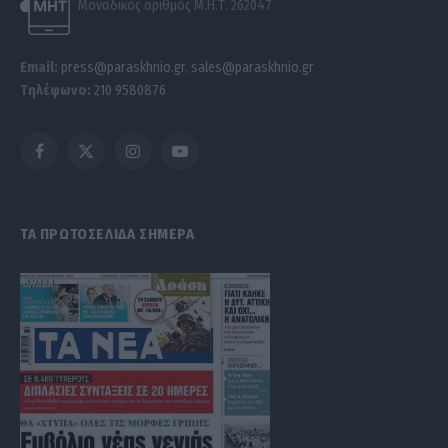
Μοναδικός αριθμός Μ.Η.Τ. 262047
Email:
press@paraskhnio.gr
,
sales@paraskhnio.gr
Τηλέφωνο:
210 9580876
Facebook
X
Instagram
YouTube
(Twitter)
ΤΑ ΠΡΩΤΟΣΕΛΙΔΑ ΣΗΜΕΡΑ