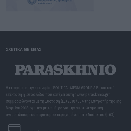
ΣΧΕΤΙΚΑ ΜΕ ΕΜΑΣ
Η εταιρεία με την επωνυμία “POLITICAL MEDIA GROUP A.E.” και κατ’
επέκταση η ιστοσελίδα που κατέχει αυτή “www.paraskhnio.gr”
συμμορφώνονται με τη Σύσταση (ΕΕ) 2018/334 της Επιτροπής της 1ης
Μαρτίου 2018 σχετικά με τα μέτρα για την αποτελεσματική
αντιμετώπιση του παράνομου περιεχομένου στο διαδίκτυο (L 63).