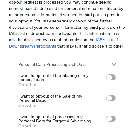
opt-out request is processed you may continue seeing
interest-based ads based on personal information utilized by
us or personal information disclosed to third parties prior to
your opt-out. You may separately opt-out of the further
disclosure of your personal information by third parties on the
IAB’s list of downstream participants. This information may
also be disclosed by us to third parties on the
IAB’s List of
Downstream Participants
that may further disclose it to other
third parties.
Please note that this website/app uses one or more Google
Personal Data Processing Opt Outs
services and may gather and store information including but
not limited to your visit or usage behaviour. You may click to
I want to opt-out of the Sharing of my
personal data.
grant or deny consent to Google and its third-party tags to
Opted In
use your data for below specified purposes in below Google
consent section.
ΕΛΛΆΔΑ
I want to opt-out of the Sale of my
Personal Data.
Πώς να προστατέψετε το σπίτι σας από τους κλέφτες
Opted In
όταν λείπετε για διακοπές (VIDEO)
I want to opt-out of processing my
ΑΝΑΡΤΗΘΗΚΕ ΑΠΟ
GMYLONAS
7 ΑΥΓΟΎΣΤΟΥ 2026
Personal Data for Targeted Advertising.
Opted In