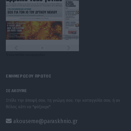
Τα
πρωτοσέλιδα
των
εφημερίδων
ΕΝΗΜΕΡΩΣΟΥ ΠΡΩΤΟΣ
ΣΕ ΑΚΟΥΜΕ
Στείλε την άποψή σου, τη γνώμη σου, την καταγγελία σου, ή αν
θέλεις κάτι να "ψάξουμε".
akouseme@paraskhnio.gr