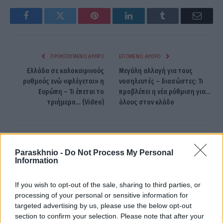
Facebook
Twitter
Pinterest
LinkedIn
Tumblr
Email
ΠΡΟΗΓΟΎΜΕΝΟ ΆΡΘΡΟ
ΕΠΌΜΕΝΟ ΆΡΘΡΟ
Ελλάδα σε καλοκαιρινούς
Μεγάλη αλλαγή για τους
ρυθμούς ενώ «φλέγεται» η
νοσηλευτές – διασώστες: Τι
Ευρώπη – Τι έπεται το
προβλέπει η νέα ρύθμιση για…
τριήμερο… (Video)
όλους στον κλάδο
dkatsamadou
Paraskhnio -
Do Not Process My Personal
Information
If you wish to opt-out of the sale, sharing to third parties, or
processing of your personal or sensitive information for
ΣΧΕΤΙΚΑ
ΑΡΘΡΑ
targeted advertising by us, please use the below opt-out
section to confirm your selection. Please note that after your