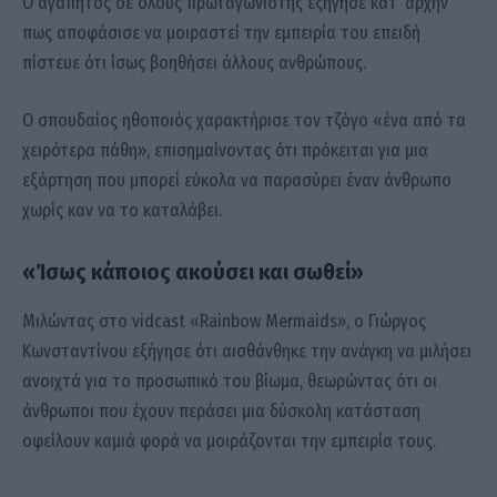
O αγαπητός σε όλους πρωταγωνιστής εξήγησε κατ’ αρχήν
πως αποφάσισε να μοιραστεί την εμπειρία του επειδή
πίστευε ότι ίσως βοηθήσει άλλους ανθρώπους.
Ο σπουδαίος ηθοποιός χαρακτήρισε τον τζόγο «ένα από τα
χειρότερα πάθη», επισημαίνοντας ότι πρόκειται για μια
εξάρτηση που μπορεί εύκολα να παρασύρει έναν άνθρωπο
χωρίς καν να το καταλάβει.
«Ίσως κάποιος ακούσει και σωθεί»
Μιλώντας στο vidcast «Rainbow Mermaids», ο Γιώργος
Κωνσταντίνου εξήγησε ότι αισθάνθηκε την ανάγκη να μιλήσει
ανοιχτά για το προσωπικό του βίωμα, θεωρώντας ότι οι
άνθρωποι που έχουν περάσει μια δύσκολη κατάσταση
οφείλουν καμιά φορά να μοιράζονται την εμπειρία τους.