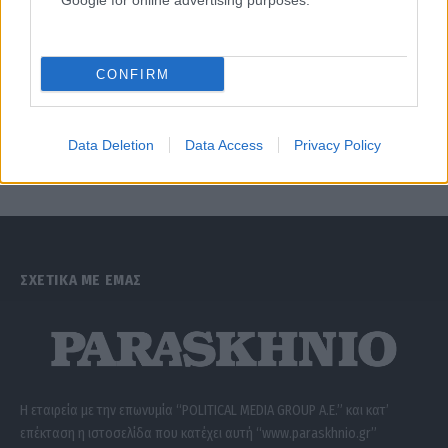
Google for online advertising purposes.
CONFIRM
Data Deletion
Data Access
Privacy Policy
ΣΧΕΤΙΚΑ ΜΕ ΕΜΑΣ
Η εταιρεία με την επωνυμία “POLITICAL MEDIA GROUP A.E.” και κατ’
επέκταση η ιστοσελίδα που κατέχει αυτή “www.paraskhnio.gr”