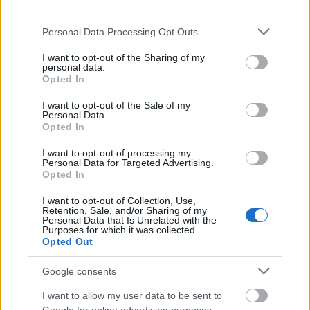
third parties.
Please note that this website/app uses one or more Google
Personal Data Processing Opt Outs
services and may gather and store information including but
Γιώργος Κωνσταντίνου: Δεν έκανα παρέα με τη
not limited to your visit or usage behaviour. You may click to
I want to opt-out of the Sharing of my
Βουγιουκλάκη – Οι δικοί μου παντρεύτηκαν όταν
personal data.
grant or deny consent to Google and its third-party tags to
Opted In
ήταν 60 ετών
use your data for below specified purposes in below Google
consent section.
I want to opt-out of the Sale of my
ΑΝΑΡΤΗΘΗΚΕ ΑΠΟ
GUEST USER
29 ΜΑΡΤΊΟΥ 2022
Personal Data.
Opted In
Συνέντευξη παραχώρησε ο Γιώργος Κωνσταντίνου στην εκπομπή
«Στούντιο 4» και αναφέρθηκε στη φιλία του με τη Μάρω Κοντού,
I want to opt-out of processing my
την Αλίκη Βουγιουκλάκη, αλλά και στα…
Personal Data for Targeted Advertising.
Opted In
I want to opt-out of Collection, Use,
Retention, Sale, and/or Sharing of my
Personal Data that Is Unrelated with the
Purposes for which it was collected.
Opted Out
Google consents
I want to allow my user data to be sent to