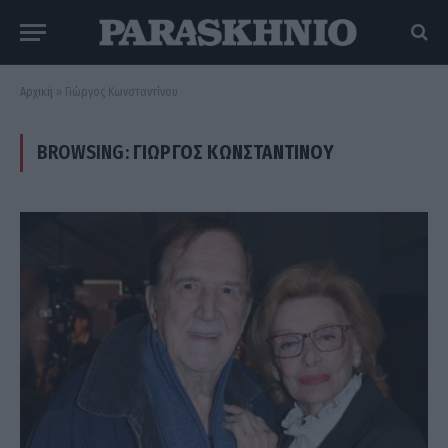
Αρχική
»
Γιώργος Κωνσταντίνου
BROWSING:
ΓΙΏΡΓΟΣ ΚΩΝΣΤΑΝΤΊΝΟΥ