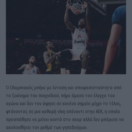
Ο Ολυμπιακός μπήκε με ένταση και αποφασιστικότητα από
το ξεκίνημα του παιχνιδιού, πήρε άμεσα τον έλεγχο του
αγώνα και δεν τον άφησε σε κανένα σημείο μέχρι το τέλος,
φτάνοντας σε μια καθαρή νίκη απέναντι στην ΑΕΚ, η οποία
προσπάθησε να μείνει κοντά στο σκορ αλλά δεν μπόρεσε να
ακολουθήσει τον ρυθμό των γηπεδούχων.