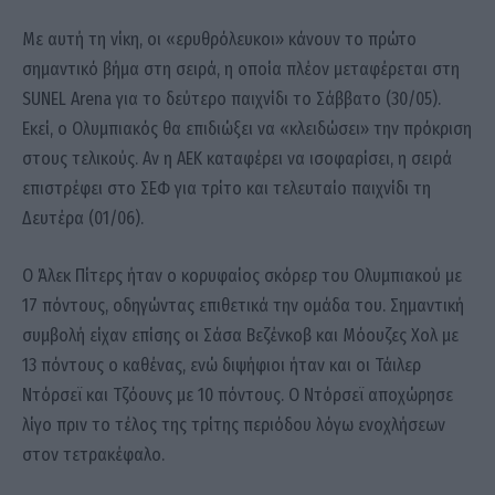
Με αυτή τη νίκη, οι «ερυθρόλευκοι» κάνουν το πρώτο
σημαντικό βήμα στη σειρά, η οποία πλέον μεταφέρεται στη
SUNEL Arena για το δεύτερο παιχνίδι το Σάββατο (30/05).
Εκεί, ο Ολυμπιακός θα επιδιώξει να «κλειδώσει» την πρόκριση
στους τελικούς. Αν η ΑΕΚ καταφέρει να ισοφαρίσει, η σειρά
επιστρέφει στο ΣΕΦ για τρίτο και τελευταίο παιχνίδι τη
Δευτέρα (01/06).
Ο Άλεκ Πίτερς ήταν ο κορυφαίος σκόρερ του Ολυμπιακού με
17 πόντους, οδηγώντας επιθετικά την ομάδα του. Σημαντική
συμβολή είχαν επίσης οι Σάσα Βεζένκοβ και Μόουζες Χολ με
13 πόντους ο καθένας, ενώ διψήφιοι ήταν και οι Τάιλερ
Ντόρσεϊ και Τζόουνς με 10 πόντους. Ο Ντόρσεϊ αποχώρησε
λίγο πριν το τέλος της τρίτης περιόδου λόγω ενοχλήσεων
στον τετρακέφαλο.