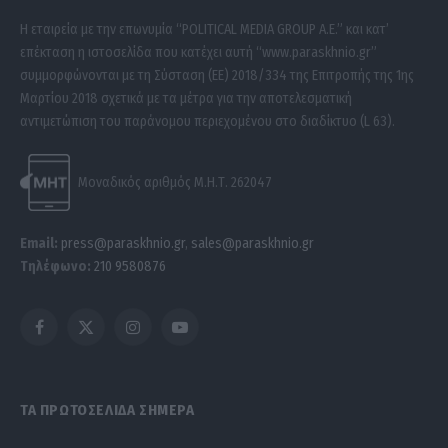
Η εταιρεία με την επωνυμία “POLITICAL MEDIA GROUP A.E.” και κατ’
επέκταση η ιστοσελίδα που κατέχει αυτή “www.paraskhnio.gr”
συμμορφώνονται με τη Σύσταση (ΕΕ) 2018/334 της Επιτροπής της 1ης
Μαρτίου 2018 σχετικά με τα μέτρα για την αποτελεσματική
αντιμετώπιση του παράνομου περιεχομένου στο διαδίκτυο (L 63).
Μοναδικός αριθμός Μ.Η.Τ. 262047
Email:
press@paraskhnio.gr
,
sales@paraskhnio.gr
Τηλέφωνο:
210 9580876
Facebook
X
Instagram
YouTube
(Twitter)
ΤΑ ΠΡΩΤΟΣΕΛΙΔΑ ΣΗΜΕΡΑ