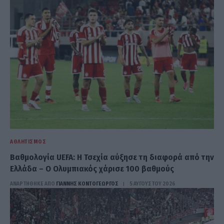
ΑΘΛΗΤΙΣΜΌΣ
Βαθμολογία UEFA: H Τσεχία αύξησε τη διαφορά από την
Ελλάδα – Ο Ολυμπιακός χάρισε 100 βαθμούς
ΑΝΑΡΤΗΘΗΚΕ ΑΠΟ
ΓΙΆΝΝΗΣ ΚΟΝΤΟΓΕΏΡΓΟΣ
5 ΑΥΓΟΎΣΤΟΥ 2026