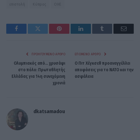
επιστολή
Κύπρος
ΟΗΕ
Facebook
Twitter
Pinterest
LinkedIn
Tumblr
Email
ΠΡΟΗΓΟΎΜΕΝΟ ΆΡΘΡΟ
ΕΠΌΜΕΝΟ ΆΡΘΡΟ
Ολυμπιακός από… χρυσάφι
Ο Πιτ Χέγκσεθ προαναγγέλλει
στο πόλο: Πρωταθλητής
αποφάσεις για το ΝΑΤΟ και την
Ελλάδας για 14η συνεχόμενη
ασφάλεια
χρονιά
dkatsamadou