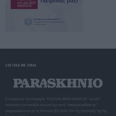
ΣΧΕΤΙΚΑ ΜΕ ΕΜΑΣ
Η εταιρεία με την επωνυμία “POLITICAL MEDIA GROUP A.E.” και κατ’
επέκταση η ιστοσελίδα που κατέχει αυτή “www.paraskhnio.gr”
συμμορφώνονται με τη Σύσταση (ΕΕ) 2018/334 της Επιτροπής της 1ης