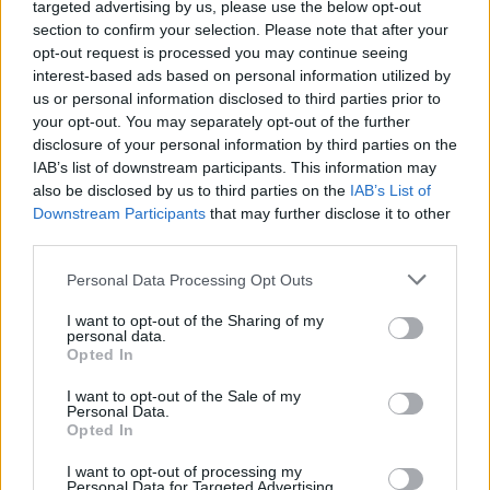
targeted advertising by us, please use the below opt-out
ΑΝΑΡΤΗΘΗΚΕ ΑΠΟ
ΣΤΈΛΛΑ ΛΊΤΑΙΝΑ
7 ΑΥΓΟΎΣΤΟΥ 2026
section to confirm your selection. Please note that after your
opt-out request is processed you may continue seeing
interest-based ads based on personal information utilized by
us or personal information disclosed to third parties prior to
your opt-out. You may separately opt-out of the further
disclosure of your personal information by third parties on the
IAB’s list of downstream participants. This information may
also be disclosed by us to third parties on the
IAB’s List of
Downstream Participants
that may further disclose it to other
third parties.
Please note that this website/app uses one or more Google
Personal Data Processing Opt Outs
services and may gather and store information including but
not limited to your visit or usage behaviour. You may click to
I want to opt-out of the Sharing of my
personal data.
grant or deny consent to Google and its third-party tags to
ΔΙΕΘΝΉ
Opted In
use your data for below specified purposes in below Google
Ιαπωνία: Η στιγμή που τα 7,1 Ρίχτερ «μπαίνουν» στο
consent section.
I want to opt-out of the Sale of my
χειρουργείο (VIDEO)
Personal Data.
Opted In
ΑΝΑΡΤΗΘΗΚΕ ΑΠΟ
ΣΤΈΛΛΑ ΛΊΤΑΙΝΑ
7 ΑΥΓΟΎΣΤΟΥ 2026
I want to opt-out of processing my
Personal Data for Targeted Advertising.