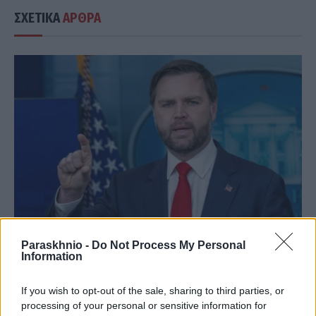
ΣΧΕΤΙΚΑ
ΑΡΘΡΑ
Paraskhnio -
Do Not Process My Personal
Information
ΔΙΕΘΝΉ
Ο Τζέι Ντι Βανς εναντίων όλων και αυτή τη φορά
If you wish to opt-out of the sale, sharing to third parties, or
μπήκαν στη μέση τα… μπουρίτο
processing of your personal or sensitive information for