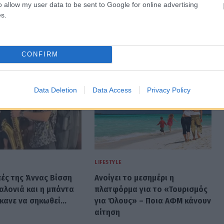
o allow my user data to be sent to Google for online advertising
s.
CONFIRM
Data Deletion
Data Access
Privacy Policy
LIFESTYLE
πές της Άννας Βίσση
Ανοίγει το μεσημέρι η
αλονιά και η μπάντα
πλατφόρμα για το «Τουρισμός
έκανε να σηκωθεί…
για Όλους» – Ποια ΑΦΜ κάνουν
αίτηση