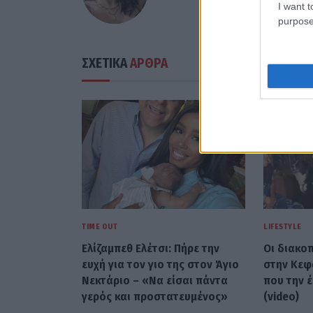
I want t
purpose
ΣΧΕΤΙΚΑ
ΑΡΘΡΑ
TIME OUT
LIFESTYLE
Ελίζαμπεθ Ελέτσι: Πήρε την
Οι διακο
ευχή για τον γιο της στον Άγιο
στην Κεφ
Νεκτάριο – «Να είσαι πάντα
που την 
γερός και προστατευμένος»
(video)