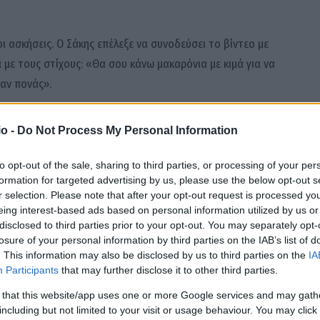
ι ασκήσεις. Ο Σάκης επέλεξε να συνοδεύσει το βίντεο με
 με τους στίχους: «Θα σου κάνω μακαρόνια με κιμά για να
αν πονάς».
ζάντα: «Το κίνητρό σου στο γυμναστήριο».
o -
Do Not Process My Personal Information
to opt-out of the sale, sharing to third parties, or processing of your per
workout hits
#sakisrouvas
#gym
formation for targeted advertising by us, please use the below opt-out s
υπος ήχος – Sfalagas1
r selection. Please note that after your opt-out request is processed y
eing interest-based ads based on personal information utilized by us or
disclosed to third parties prior to your opt-out. You may separately opt-
losure of your personal information by third parties on the IAB’s list of
 δώσει έναν εντελώς νέο ορισμό στο fitness motivation.
. This information may also be disclosed by us to third parties on the
IA
ν όχι σε μακαρόνια με κιμά και μασάζ μετά από μια δύσκολη
Participants
that may further disclose it to other third parties.
 that this website/app uses one or more Google services and may gath
including but not limited to your visit or usage behaviour. You may click 