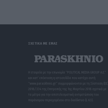
ΣΧΕΤΙΚΑ ΜΕ ΕΜΑΣ
Η εταιρεία με την επωνυμία “POLITICAL MEDIA GROUP A.E.”
και κατ’ επέκταση η ιστοσελίδα που κατέχει αυτή
“www.paraskhnio.gr” συμμορφώνονται με τη Σύσταση (ΕΕ
2018/334 της Επιτροπής της 1ης Μαρτίου 2018 σχετικά με
τα μέτρα για την αποτελεσματική αντιμετώπιση του
παράνομου περιεχομένου στο διαδίκτυο (L 63).