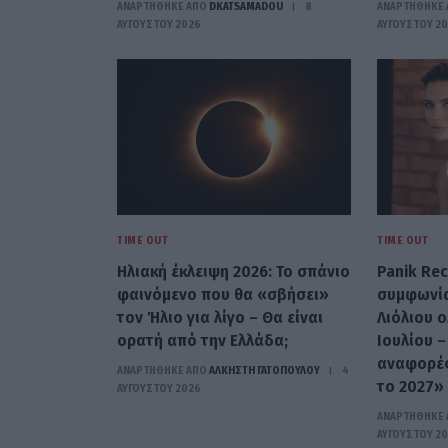
ΑΝΑΡΤΗΘΗΚΕ ΑΠΟ
DKATSAMADOU
8
ΑΝΑΡΤΗΘΗΚΕ 
ΑΥΓΟΎΣΤΟΥ 2026
ΑΥΓΟΎΣΤΟΥ 2
TIME OUT
TIME OUT
Ηλιακή έκλειψη 2026: Το σπάνιο
Panik Re
φαινόμενο που θα «σβήσει»
συμφωνία
τον Ήλιο για λίγο – Θα είναι
Λιόλιου 
ορατή από την Ελλάδα;
Ιουλίου –
αναφορές
ΑΝΑΡΤΗΘΗΚΕ ΑΠΟ
ΆΛΚΗΣΤΗ ΓΑΤΟΠΟΎΛΟΥ
4
το 2027»
ΑΥΓΟΎΣΤΟΥ 2026
ΑΝΑΡΤΗΘΗΚΕ 
ΑΥΓΟΎΣΤΟΥ 2