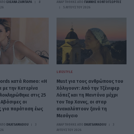
ΑΠΟ
ΕΛΕΑΝΑ ΖΑΜΠΑΡΑ
8
ΑΝΑΡΤΗΘΗΚΕ ΑΠΟ
ΓΙΆΝΝΗΣ ΚΟΝΤΟΓΕΏΡΓΟΣ
026
5 ΑΥΓΟΎΣΤΟΥ 2026
LIFESTYLE
cords κατά Romeo: «Η
Must για τους ανθρώπους του
 με την Κατερίνα
Χόλιγουντ: Από την Τζένιφερ
ολοκληρώθηκε στις 25
Λόπεζ και τη Μαντόνα μέχρι
 Αβάσιμες οι
τον Τομ Χανκς, οι σταρ
 για παράταση έως
ανακαλύπτουν ξανά τη
Μεσόγειο
ΑΠΟ
DKATSAMADOU
3
ΑΝΑΡΤΗΘΗΚΕ ΑΠΟ
DKATSAMADOU
3
026
ΑΥΓΟΎΣΤΟΥ 2026