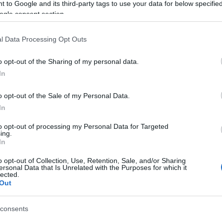
 to Google and its third-party tags to use your data for below specifi
όμα και τα βάρη να φαίνονται λίγο πιο… δελεαστικά.
ogle consent section.
ς Ρουβάς
τραγούδι
l Data Processing Opt Outs
o opt-out of the Sharing of my personal data.
In
Facebook
Twitter
Pinterest
LinkedIn
Tumblr
Email
o opt-out of the Sale of my Personal Data.
In
ΡΟ
ΕΠΌΜΕΝΟ ΆΡΘΡΟ
to opt-out of processing my Personal Data for Targeted
Οι
Νέο νομοσχέδιο για ίσες αμοιβές: Τι αλλάζει σε
ing.
ου
μισθούς, προσλήψεις και εργασιακά δικαιώματα
In
υς
o opt-out of Collection, Use, Retention, Sale, and/or Sharing
ersonal Data that Is Unrelated with the Purposes for which it
lected.
Out
consents