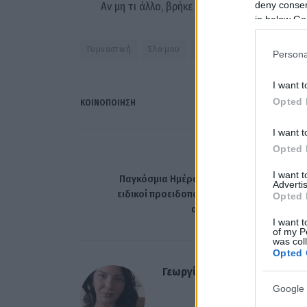
deny consent
Αν μη τι άλλο, βρήκε έναν τρόπο να κάνει ακ
in below Go
Γυμναστική
Έλα μου
μακαρόνια με κιμά
Σάκη
Persona
I want t
Opted 
ΚΟΙΝΟΠΟΊΗΣΗ
I want t
Opted 
ΠΡΟΗΓΟΎΜΕΝΟ ΆΡΘ
I want 
Παγκόσμια Ημέρα κατά του Καπνίσματος: 
Advertis
ειδικοί προειδοποιούν για την «παγίδα» τ
Opted 
ατμίσματος στους εφήβο
I want t
of my P
was col
Opted 
Γεωργία Ντούνη
Google 