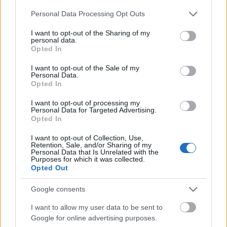
Ορεστιάδας
Please note that this website/app uses one or more Google
Personal Data Processing Opt Outs
services and may gather and store information including but
ΑΝΑΡΤΗΘΗΚΕ ΑΠΟ
ΕΛΕΑΝΑ ΖΑΜΠΑΡΑ
9 ΑΥΓΟΎΣΤΟΥ 2026
not limited to your visit or usage behaviour. You may click to
I want to opt-out of the Sharing of my
personal data.
grant or deny consent to Google and its third-party tags to
Opted In
use your data for below specified purposes in below Google
consent section.
I want to opt-out of the Sale of my
Personal Data.
Opted In
I want to opt-out of processing my
Personal Data for Targeted Advertising.
Opted In
I want to opt-out of Collection, Use,
Retention, Sale, and/or Sharing of my
Personal Data that Is Unrelated with the
Purposes for which it was collected.
Opted Out
ΕΛΛΆΔΑ
Google consents
Έκτακτη σύσκεψη της Πολιτικής Προστασίας: Ποιες
περιοχές είναι σε Red Code λόγω ισχυρών ανέμων
I want to allow my user data to be sent to
Google for online advertising purposes.
ΑΝΑΡΤΗΘΗΚΕ ΑΠΟ
ΕΛΕΑΝΑ ΖΑΜΠΑΡΑ
9 ΑΥΓΟΎΣΤΟΥ 2026