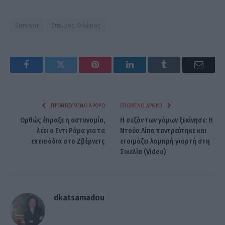
Survivor
Σταύρος Φλώρος
Facebook
Twitter
Pinterest
LinkedIn
Tumblr
Email
ΠΡΟΗΓΟΎΜΕΝΟ ΆΡΘΡΟ
ΕΠΌΜΕΝΟ ΆΡΘΡΟ
Ορθώς έπραξε η αστυνομία,
Η σεζόν των γάμων ξεκίνησε: Η
λέει ο Εντι Ράμα για τα
Ντούα Λίπα παντρεύτηκε και
επεισόδια στο Ζβέρνετς
ετοιμάζει λαμπρή γιορτή στη
Σικελία (Video)
dkatsamadou