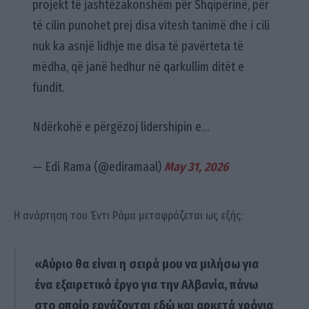
projekt të jashtëzakonshëm për Shqipërinë, për
të cilin punohet prej disa vitesh tanimë dhe i cili
nuk ka asnjë lidhje me disa të pavërteta të
mëdha, që janë hedhur në qarkullim ditët e
fundit.
Ndërkohë e përgëzoj lidershipin e…
— Edi Rama (@ediramaal)
May 31, 2026
Η ανάρτηση του Έντι Ράμα μεταφράζεται ως εξής:
«Αύριο θα είναι η σειρά μου να μιλήσω για
ένα εξαιρετικό έργο για την Αλβανία, πάνω
στο οποίο εργάζονται εδώ και αρκετά χρόνια