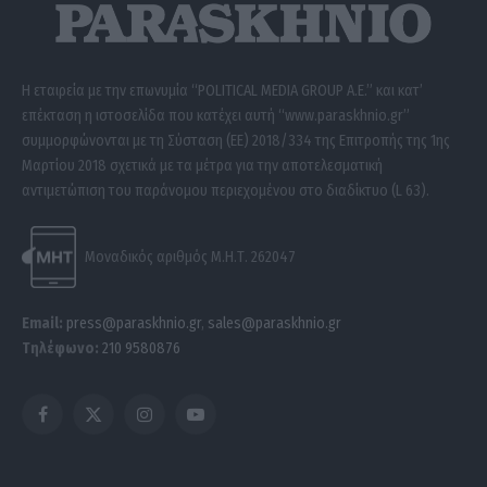
Η εταιρεία με την επωνυμία “POLITICAL MEDIA GROUP A.E.” και κατ’
επέκταση η ιστοσελίδα που κατέχει αυτή “www.paraskhnio.gr”
συμμορφώνονται με τη Σύσταση (ΕΕ) 2018/334 της Επιτροπής της 1ης
Μαρτίου 2018 σχετικά με τα μέτρα για την αποτελεσματική
αντιμετώπιση του παράνομου περιεχομένου στο διαδίκτυο (L 63).
Μοναδικός αριθμός Μ.Η.Τ. 262047
Email:
press@paraskhnio.gr
,
sales@paraskhnio.gr
Τηλέφωνο:
210 9580876
Facebook
X
Instagram
YouTube
(Twitter)