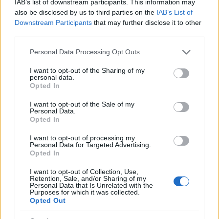
IAB’s list of downstream participants. This information may
also be disclosed by us to third parties on the
IAB’s List of
Downstream Participants
that may further disclose it to other
third parties.
ΔΙΕΘΝΉ
Please note that this website/app uses one or more Google
Personal Data Processing Opt Outs
services and may gather and store information including but
Στενά του Ορμούζ: «Κλείδωσε» συμφωνία μεταξύ
not limited to your visit or usage behaviour. You may click to
I want to opt-out of the Sharing of my
Ομάν και Ιράν αναφέρει το Al Arabiya – Τι προβλέπει το
personal data.
grant or deny consent to Google and its third-party tags to
σχέδιο
Opted In
use your data for below specified purposes in below Google
consent section.
ΑΝΑΡΤΗΘΗΚΕ ΑΠΟ
ΆΛΚΗΣΤΗ ΓΑΤΟΠΟΎΛΟΥ
6 ΑΥΓΟΎΣΤΟΥ 2026
I want to opt-out of the Sale of my
Personal Data.
Opted In
I want to opt-out of processing my
Personal Data for Targeted Advertising.
Opted In
I want to opt-out of Collection, Use,
Retention, Sale, and/or Sharing of my
Personal Data that Is Unrelated with the
Purposes for which it was collected.
Opted Out