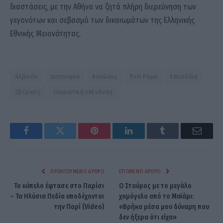
διαστάσεις, με την Αθήνα να ζητά πλήρη διερεύνηση των
γεγονότων και σεβασμό των δικαιωμάτων της Ελληνικής
Εθνικής Μειονότητας.
Αλβανία
αστυνομία
Αυλώνας
Έντι Ράμα
Επεισόδια
Ζβέρνετς
τουριστική επένδυση
Facebook
Twitter
Pinterest
LinkedIn
Tumblr
Email
ΠΡΟΗΓΟΎΜΕΝΟ ΆΡΘΡΟ
ΕΠΌΜΕΝΟ ΆΡΘΡΟ
Το κύπελο έφτασε στο Παρίσι
Ο Σταύρος με το μεγάλο
– Τα Ηλύσια Πεδία υποδέχονται
χαμόγελο από το Μαϊάμι:
την Παρί (Video)
«Βρήκα μέσα μου δύναμη που
δεν ήξερα ότι είχα»