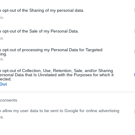
o opt-out of the Sharing of my personal data.
Facebook
Twitter
Pinterest
LinkedIn
Tumblr
Email
In
o opt-out of the Sale of my Personal Data.
ΡΟ
ΕΠΌΜΕΝΟ ΆΡΘΡΟ
In
 Η
Ορθώς έπραξε η αστυνομία, λέει ο Εντι Ράμα για
to opt-out of processing my Personal Data for Targeted
ής
τα επεισόδια στο Ζβέρνετς
ing.
ές
In
o opt-out of Collection, Use, Retention, Sale, and/or Sharing
ersonal Data that Is Unrelated with the Purposes for which it
lected.
Out
consents
o allow my user data to be sent to Google for online advertising
s.