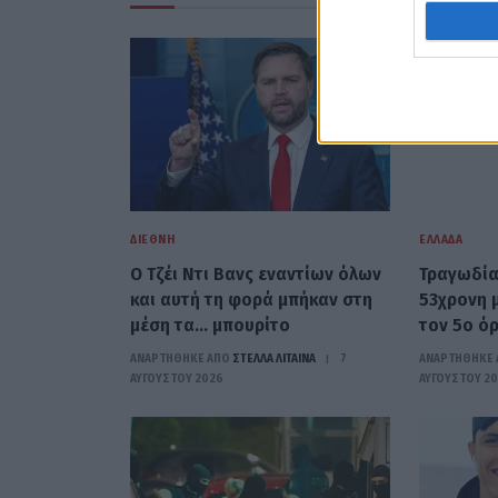
ΔΙΕΘΝΉ
ΕΛΛΆΔΑ
Ο Τζέι Ντι Βανς εναντίων όλων
Τραγωδία
και αυτή τη φορά μπήκαν στη
53χρονη 
μέση τα… μπουρίτο
τον 5ο ό
ΑΝΑΡΤΗΘΗΚΕ ΑΠΟ
ΣΤΈΛΛΑ ΛΊΤΑΙΝΑ
7
ΑΝΑΡΤΗΘΗΚΕ 
ΑΥΓΟΎΣΤΟΥ 2026
ΑΥΓΟΎΣΤΟΥ 2