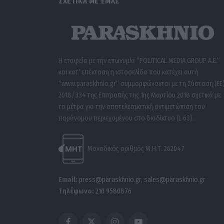
ΣΧΕΤΙΚΑ ΜΕ ΕΜΑΣ
Η εταιρεία με την επωνυμία “POLITICAL MEDIA GROUP A.E.”
και κατ’ επέκταση η ιστοσελίδα που κατέχει αυτή
“www.paraskhnio.gr” συμμορφώνονται με τη Σύσταση (ΕΕ
2018/334 της Επιτροπής της 1ης Μαρτίου 2018 σχετικά με
τα μέτρα για την αποτελεσματική αντιμετώπιση του
παράνομου περιεχομένου στο διαδίκτυο (L 63).
Μοναδικός αριθμός Μ.Η.Τ. 262047
Email:
press@paraskhnio.gr
,
sales@paraskhnio.gr
Τηλέφωνο:
210 9580876