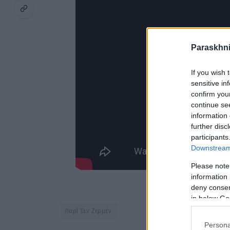
Paraskhni
If you wish 
sensitive in
confirm you
continue se
information 
further disc
participants
Downstream 
Please note
information 
deny consent
in below Go
Παρί Σεν Ζερμέν
Persona