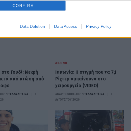
CONFIRM
Data Deletion
Data Access
Privacy Policy
ΔΙΕΘΝΉ
 στο Γουδί: Νεκρή
Ιαπωνία: Η στιγμή που τα 7,1
μετά από πτώση από
Ρίχτερ «μπαίνουν» στο
ροφο
χειρουργείο (VIDEO)
ΑΠΟ
ΣΤΈΛΛΑ ΛΊΤΑΙΝΑ
7
ΑΝΑΡΤΗΘΗΚΕ ΑΠΟ
ΣΤΈΛΛΑ ΛΊΤΑΙΝΑ
7
026
ΑΥΓΟΎΣΤΟΥ 2026