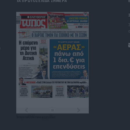
ΤΑ ΠΡΩΤΟΣΕΛΙΔΑ ΣΗΜΕΡΑ
)
Τα
πρωτοσέλιδα
των
εφημερίδων