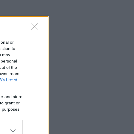
sonal or
ection to
ou may
 personal
out of the
 downstream
B’s List of
er and store
to grant or
ed purposes