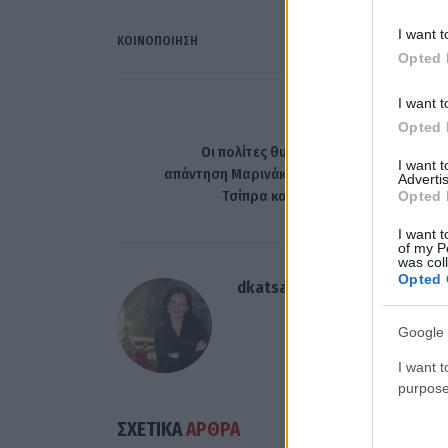
I want t
ΚΟΙΝΟΠΟΊΗΣΗ
Opted 
I want t
ΠΡΟΗΓΟΎΜΕΝΟ ΆΡΘ
Opted 
Οι πολίτες θυμούνται το 2015-2019» –
I want 
απάντηση Μαρινάκη στα σενάρια επιστροφ
Advertis
Τσίπρα και το μήνυμα για τις εκλογ
Opted 
I want t
of my P
was col
Opted 
dkatsamadou
Google 
I want t
purpose
ΣΧΕΤΙΚΑ
ΑΡΘΡΑ