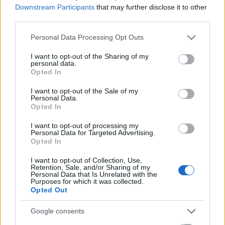
Downstream Participants
that may further disclose it to other
third parties.
Please note that this website/app uses one or more Google
Personal Data Processing Opt Outs
services and may gather and store information including but
not limited to your visit or usage behaviour. You may click to
I want to opt-out of the Sharing of my
personal data.
ΑΠΌΨΕΙΣ
grant or deny consent to Google and its third-party tags to
Opted In
use your data for below specified purposes in below Google
Η ελληνική ελαιοπαραγωγή στην κλιματική κρίση: η
consent section.
διπλή πρόκληση
I want to opt-out of the Sale of my
Personal Data.
Opted In
ΑΝΑΡΤΗΘΗΚΕ ΑΠΟ
NEWSROOM
7 ΑΥΓΟΎΣΤΟΥ 2026
I want to opt-out of processing my
Personal Data for Targeted Advertising.
Opted In
I want to opt-out of Collection, Use,
Retention, Sale, and/or Sharing of my
Personal Data that Is Unrelated with the
Purposes for which it was collected.
Opted Out
Google consents