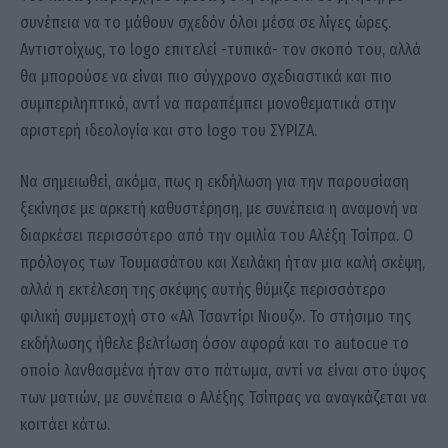
συνέπεια να το μάθουν σχεδόν όλοι μέσα σε λίγες ώρες.
Αντιστοίχως, το logo επιτελεί -τυπικά- τον σκοπό του, αλλά
θα μπορούσε να είναι πιο σύγχρονο σχεδιαστικά και πιο
συμπεριληπτικό, αντί να παραπέμπει μονοθεματικά στην
αριστερή ιδεολογία και στο logo του ΣΥΡΙΖΑ.
Να σημειωθεί, ακόμα, πως η εκδήλωση για την παρουσίαση
ξεκίνησε με αρκετή καθυστέρηση, με συνέπεια η αναμονή να
διαρκέσει περισσότερο από την ομιλία του Αλέξη Τσίπρα. Ο
πρόλογος των Τουμασάτου και Χειλάκη ήταν μια καλή σκέψη,
αλλά η εκτέλεση της σκέψης αυτής θύμιζε περισσότερο
φιλική συμμετοχή στο «Αλ Τσαντίρι Νιουζ». Το στήσιμο της
εκδήλωσης ήθελε βελτίωση όσον αφορά και το autocue το
οποίο λανθασμένα ήταν στο πάτωμα, αντί να είναι στο ύψος
των ματιών, με συνέπεια ο Αλέξης Τσίπρας να αναγκάζεται να
κοιτάει κάτω.