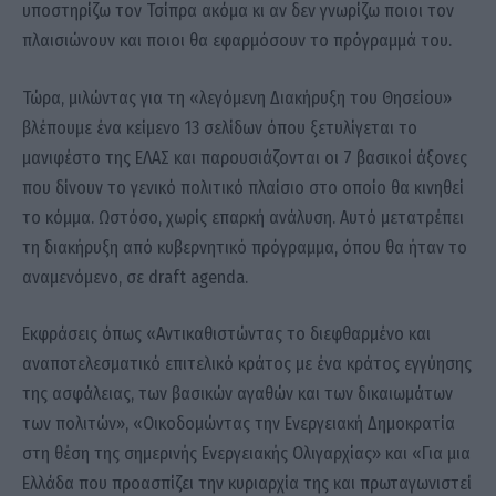
υποστηρίζω τον Τσίπρα ακόμα κι αν δεν γνωρίζω ποιοι τον
πλαισιώνουν και ποιοι θα εφαρμόσουν το πρόγραμμά του.
Τώρα, μιλώντας για τη «λεγόμενη Διακήρυξη του Θησείου»
βλέπουμε ένα κείμενο 13 σελίδων όπου ξετυλίγεται το
μανιφέστο της ΕΛΑΣ και παρουσιάζονται οι 7 βασικοί άξονες
που δίνουν το γενικό πολιτικό πλαίσιο στο οποίο θα κινηθεί
το κόμμα. Ωστόσο, χωρίς επαρκή ανάλυση. Αυτό μετατρέπει
τη διακήρυξη από κυβερνητικό πρόγραμμα, όπου θα ήταν το
αναμενόμενο, σε draft agenda.
Εκφράσεις όπως «Αντικαθιστώντας το διεφθαρμένο και
αναποτελεσματικό επιτελικό κράτος με ένα κράτος εγγύησης
της ασφάλειας, των βασικών αγαθών και των δικαιωμάτων
των πολιτών», «Οικοδομώντας την Ενεργειακή Δημοκρατία
στη θέση της σημερινής Ενεργειακής Ολιγαρχίας» και «Για μια
Ελλάδα που προασπίζει την κυριαρχία της και πρωταγωνιστεί