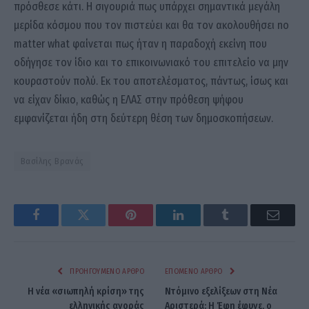
πρόσθεσε κάτι. Η σιγουριά πως υπάρχει σημαντικά μεγάλη
μερίδα κόσμου που τον πιστεύει και θα τον ακολουθήσει no
matter what φαίνεται πως ήταν η παραδοχή εκείνη που
οδήγησε τον ίδιο και το επικοινωνιακό του επιτελείο να μην
κουραστούν πολύ. Εκ του αποτελέσματος, πάντως, ίσως και
να είχαν δίκιο, καθώς η ΕΛΑΣ στην πρόθεση ψήφου
εμφανίζεται ήδη στη δεύτερη θέση των δημοσκοπήσεων.
Βασίλης Βρανάς
Facebook
Twitter
Pinterest
LinkedIn
Tumblr
Email
ΠΡΟΗΓΟΎΜΕΝΟ ΆΡΘΡΟ
ΕΠΌΜΕΝΟ ΆΡΘΡΟ
Η νέα «σιωπηλή κρίση» της
Ντόμινο εξελίξεων στη Νέα
ελληνικής αγοράς
Αριστερά: Η Έφη έφυγε, ο