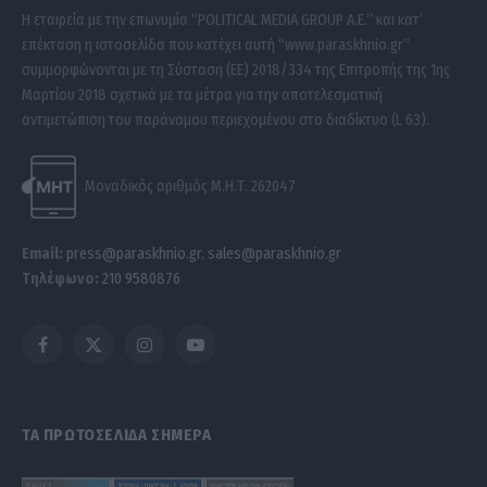
Η εταιρεία με την επωνυμία “POLITICAL MEDIA GROUP A.E.” και κατ’
επέκταση η ιστοσελίδα που κατέχει αυτή “www.paraskhnio.gr”
συμμορφώνονται με τη Σύσταση (ΕΕ) 2018/334 της Επιτροπής της 1ης
Μαρτίου 2018 σχετικά με τα μέτρα για την αποτελεσματική
αντιμετώπιση του παράνομου περιεχομένου στο διαδίκτυο (L 63).
Μοναδικός αριθμός Μ.Η.Τ. 262047
Email:
press@paraskhnio.gr
,
sales@paraskhnio.gr
Τηλέφωνο:
210 9580876
Facebook
X
Instagram
YouTube
(Twitter)
ΤΑ ΠΡΩΤΟΣΕΛΙΔΑ ΣΗΜΕΡΑ