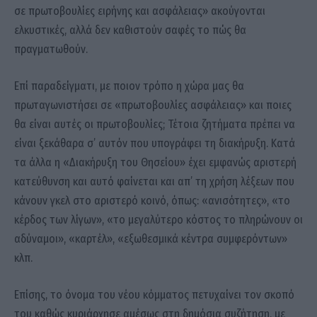
σε πρωτοβουλίες ειρήνης και ασφάλειας» ακούγονται
ελκυστικές, αλλά δεν καθιστούν σαφές το πώς θα
πραγματωθούν.
Επί παραδείγματι, με ποιον τρόπο η χώρα μας θα
πρωταγωνιστήσει σε «πρωτοβουλίες ασφάλειας» και ποιες
θα είναι αυτές οι πρωτοβουλίες; Τέτοια ζητήματα πρέπει να
είναι ξεκάθαρα σ’ αυτόν που υπογράφει τη διακήρυξη. Κατά
τα άλλα η «Διακήρυξη του Θησείου» έχει εμφανώς αριστερή
κατεύθυνση και αυτό φαίνεται και απ’ τη χρήση λέξεων που
κάνουν γκελ στο αριστερό κοινό, όπως: «ανισότητες», «το
κέρδος των λίγων», «το μεγαλύτερο κόστος το πληρώνουν οι
αδύναμοι», «καρτέλ», «εξωθεσμικά κέντρα συμφερόντων»
κλπ.
Επίσης, το όνομα του νέου κόμματος πετυχαίνει τον σκοπό
του καθώς κυριάρχησε αμέσως στη δημόσια συζήτηση, με