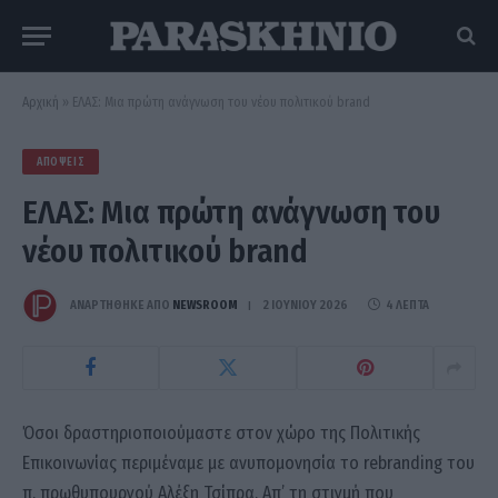
Αρχική
»
ΕΛΑΣ: Μια πρώτη ανάγνωση του νέου πολιτικού brand
ΑΠΌΨΕΙΣ
ΕΛΑΣ: Μια πρώτη ανάγνωση του
νέου πολιτικού brand
ΑΝΑΡΤΗΘΗΚΕ ΑΠΟ
NEWSROOM
2 ΙΟΥΝΊΟΥ 2026
4 ΛΕΠΤΆ
Όσοι δραστηριοποιούμαστε στον χώρο της Πολιτικής
Επικοινωνίας περιμέναμε με ανυπομονησία το rebranding του
π. πρωθυπουργού Αλέξη Τσίπρα. Απ’ τη στιγμή που