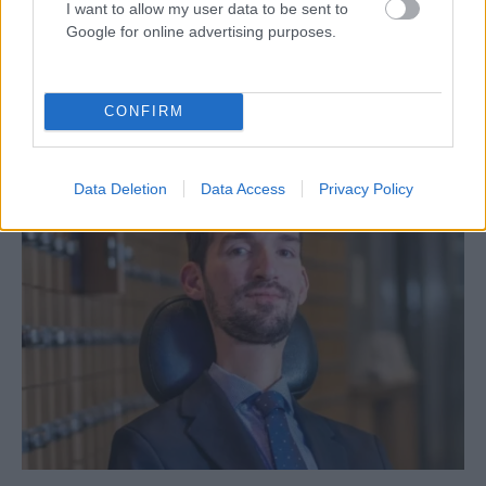
I want to allow my user data to be sent to
Google for online advertising purposes.
ΑΠΌΨΕΙΣ
Η Βουλή των 52 ανεξαρτήτων: σύμπτωμα παρακμής
CONFIRM
του κομματικού συστήματος;
ΑΝΑΡΤΗΘΗΚΕ ΑΠΟ
NEWSROOM
7 ΑΥΓΟΎΣΤΟΥ 2026
Data Deletion
Data Access
Privacy Policy