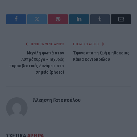
Facebook
Twitter
Pinterest
LinkedIn
Tumblr
Email
ΠΡΟΗΓΟΎΜΕΝΟ ΆΡΘΡΟ
ΕΠΌΜΕΝΟ ΆΡΘΡΟ
Μεγάλη φωτιά στον
Έφυγε από τη ζωή η ηθοποιός
Ασπρόπυργο – Ισχυρές
Κάκια Κοντοπούλου
πυροσβεστικές δυνάμεις στο
σημείο (photo)
Άλκηστη Γατοπούλου
ΣΧΕΤΙΚΑ
ΑΡΘΡΑ