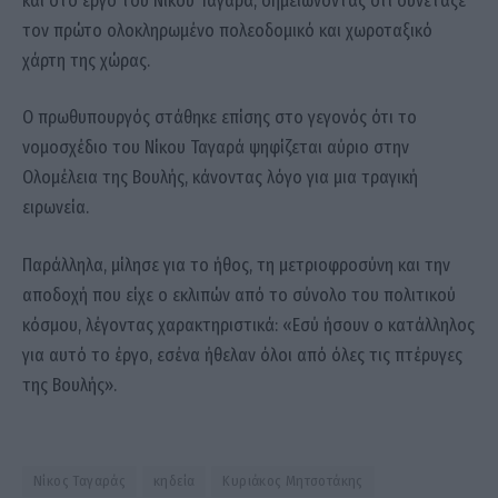
και στο έργο του Νίκου Ταγαρά, σημειώνοντας ότι συνέταξε
τον πρώτο ολοκληρωμένο πολεοδομικό και χωροταξικό
χάρτη της χώρας.
Ο πρωθυπουργός στάθηκε επίσης στο γεγονός ότι το
νομοσχέδιο του Νίκου Ταγαρά ψηφίζεται αύριο στην
Ολομέλεια της Βουλής, κάνοντας λόγο για μια τραγική
ειρωνεία.
Παράλληλα, μίλησε για το ήθος, τη μετριοφροσύνη και την
αποδοχή που είχε ο εκλιπών από το σύνολο του πολιτικού
κόσμου, λέγοντας χαρακτηριστικά: «Εσύ ήσουν ο κατάλληλος
για αυτό το έργο, εσένα ήθελαν όλοι από όλες τις πτέρυγες
της Βουλής».
Nίκος Ταγαράς
κηδεία
Κυριάκος Μητσοτάκης