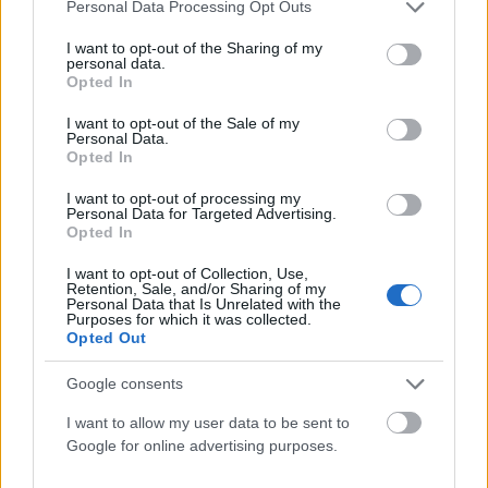
Please note that this website/app uses one or more Google
Personal Data Processing Opt Outs
services and may gather and store information including but
not limited to your visit or usage behaviour. You may click to
I want to opt-out of the Sharing of my
personal data.
grant or deny consent to Google and its third-party tags to
Opted In
use your data for below specified purposes in below Google
consent section.
I want to opt-out of the Sale of my
Personal Data.
Opted In
I want to opt-out of processing my
Personal Data for Targeted Advertising.
Opted In
I want to opt-out of Collection, Use,
ΠΟΛΙΤΙΚΉ
Retention, Sale, and/or Sharing of my
Personal Data that Is Unrelated with the
Κώστας Τσουκαλάς: Όσο συνεχίζονται οι
Purposes for which it was collected.
αρχειοθετήσεις οι σκιές μεγαλώνουν
Opted Out
ΑΝΑΡΤΗΘΗΚΕ ΑΠΟ
GMYLONAS
7 ΑΥΓΟΎΣΤΟΥ 2026
Google consents
I want to allow my user data to be sent to
Google for online advertising purposes.