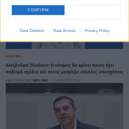
CONFIRM
Data Deletion
Data Access
Privacy Policy
ΠΟΛΙΤΙΚΉ
Αλεξάνδρα Σδούκου: Ο κόσμος θα κρίνει ποιος έχει
σοβαρό σχέδιο και ποιος μοιράζει εύκολες υποσχέσεις
ΑΝΑΡΤΗΘΗΚΕ ΑΠΟ
GMYLONAS
7 ΑΥΓΟΎΣΤΟΥ 2026