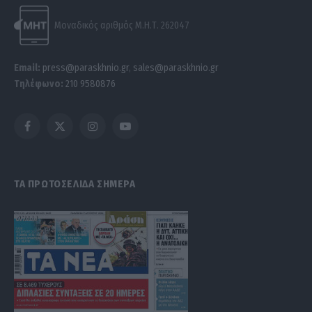
Μοναδικός αριθμός Μ.Η.Τ. 262047
Email:
press@paraskhnio.gr
,
sales@paraskhnio.gr
Τηλέφωνο:
210 9580876
Facebook
X
Instagram
YouTube
(Twitter)
ΤΑ ΠΡΩΤΟΣΕΛΙΔΑ ΣΗΜΕΡΑ