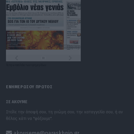
Τα
πρωτοσέλιδα
των
εφημερίδων
ΕΝΗΜΕΡΩΣΟΥ ΠΡΩΤΟΣ
ΣΕ ΑΚΟΥΜΕ
Στείλε την άποψή σου, τη γνώμη σου, την καταγγελία σου, ή αν
θέλεις κάτι να "ψάξουμε".
akouseme@paraskhnio.gr