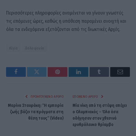
Περισσότερες πληροφορίες αναμένεται να γίνουν γνωστές
τις επόμενες ώρες, καθώς η υπόθεση παραμένει ανοιχτή και
όλα τα ενδεχόμενα εξετάζονται από τις διωκτικές Αρχές.
Αίγιο
δολοφονία
Facebook
Twitter
Pinterest
LinkedIn
Tumblr
Email
ΠΡΟΗΓΟΎΜΕΝΟ ΆΡΘΡΟ
ΕΠΌΜΕΝΟ ΆΡΘΡΟ
Μαρίνα Σταυράκη: “Η εμπειρία
Μία νίκη από τη στέψη απέχει
ζωής βάζει τα πράγματα στη
ο Ολυμπιακός – Όλα όσα
θέση τους” (Video)
οδήγησαν στον χθεσινό
ερυθρόλευκο θρίαμβο