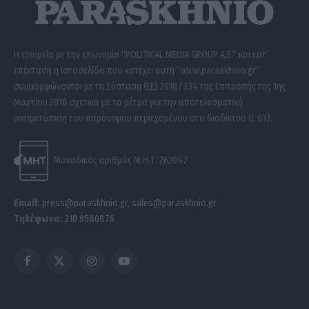
Η εταιρεία με την επωνυμία “POLITICAL MEDIA GROUP A.E.” και κατ’
επέκταση η ιστοσελίδα που κατέχει αυτή “www.paraskhnio.gr”
συμμορφώνονται με τη Σύσταση (ΕΕ) 2018/334 της Επιτροπής της 1ης
Μαρτίου 2018 σχετικά με τα μέτρα για την αποτελεσματική
αντιμετώπιση του παράνομου περιεχομένου στο διαδίκτυο (L 63).
Μοναδικός αριθμός Μ.Η.Τ. 262047
Email:
press@paraskhnio.gr
,
sales@paraskhnio.gr
Τηλέφωνο:
210 9580876
Facebook
X
Instagram
YouTube
(Twitter)