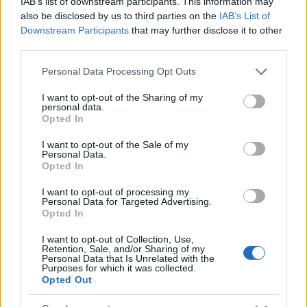
IAB’s list of downstream participants. This information may
also be disclosed by us to third parties on the
IAB’s List of
ΕΛΛΆΔΑ
Downstream Participants
that may further disclose it to other
third parties.
Ισχυροί άνεμοι έως 9 μποφόρ και πολύ υψηλές
θερμοκρασίες -Συναγερμός για πυρκαγιές τις επόμενες
Please note that this website/app uses one or more Google
Personal Data Processing Opt Outs
ημέρες
services and may gather and store information including but
not limited to your visit or usage behaviour. You may click to
I want to opt-out of the Sharing of my
ΑΝΑΡΤΗΘΗΚΕ ΑΠΟ
ΕΛΕΑΝΑ ΖΑΜΠΑΡΑ
8 ΑΥΓΟΎΣΤΟΥ 2026
personal data.
grant or deny consent to Google and its third-party tags to
Opted In
use your data for below specified purposes in below Google
consent section.
I want to opt-out of the Sale of my
Personal Data.
Opted In
I want to opt-out of processing my
Personal Data for Targeted Advertising.
Opted In
I want to opt-out of Collection, Use,
Retention, Sale, and/or Sharing of my
Personal Data that Is Unrelated with the
Purposes for which it was collected.
Opted Out