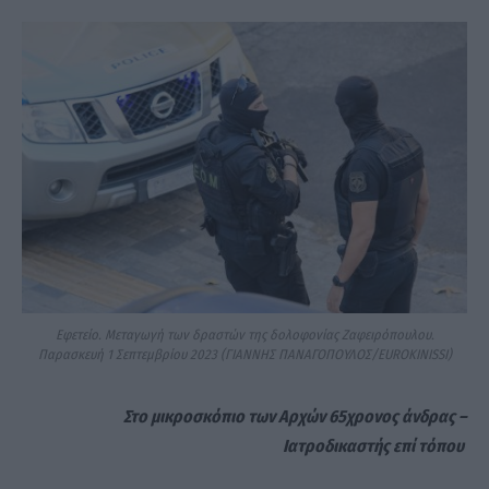
Εφετείο. Μεταγωγή των δραστών της δολοφονίας Ζαφειρόπουλου.
Παρασκευή 1 Σεπτεμβρίου 2023 (ΓΙΑΝΝΗΣ ΠΑΝΑΓΟΠΟΥΛΟΣ/EUROKINISSI)
Στο μικροσκόπιο των Αρχών 65χρονος άνδρας –
Ιατροδικαστής επί τόπου