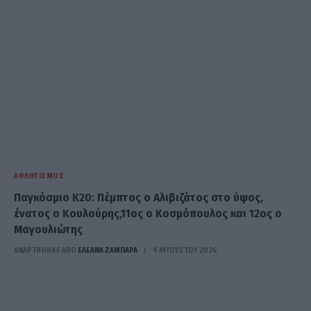
ΑΘΛΗΤΙΣΜΌΣ
Παγκόσμιο Κ20: Πέμπτος ο Αλιβιζάτος στο ύψος,
ένατος ο Κουλούρης,11ος ο Κοσμόπουλος και 12ος ο
Μαγουλιώτης
ΑΝΑΡΤΗΘΗΚΕ ΑΠΟ
ΕΛΕΑΝΑ ΖΑΜΠΑΡΑ
9 ΑΥΓΟΎΣΤΟΥ 2026