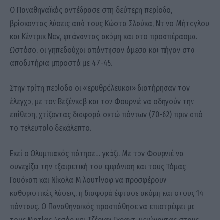
Ο Παναθηναϊκός αντέδρασε στη δεύτερη περίοδο,
βρίσκοντας λύσεις από τους
Κώστα Σλούκα
,
Ντίνο Μήτογλου
και
Κέντρικ Ναν
, φτάνοντας ακόμη και στο προσπέρασμα.
Ωστόσο, οι γηπεδούχοι απάντησαν άμεσα και πήγαν στα
αποδυτήρια μπροστά με 47-45.
Στην τρίτη περίοδο οι «ερυθρόλευκοι» διατήρησαν τον
έλεγχο, με τον Βεζένκοβ και τον Φουρνιέ να οδηγούν την
επίθεση, χτίζοντας διαφορά οκτώ πόντων (70-62) πριν από
το τελευταίο δεκάλεπτο.
Εκεί ο Ολυμπιακός πάτησε… γκάζι. Με τον Φουρνιέ να
συνεχίζει την εξαιρετική του εμφάνιση και τους
Τόμας
Γουόκαπ
και
Νίκολα Μιλουτίνοφ
να προσφέρουν
καθοριστικές λύσεις, η διαφορά έφτασε ακόμη και στους 14
πόντους. Ο Παναθηναϊκός προσπάθησε να επιστρέψει με
τους
Ματίας Λεσόρ
και
Τζέριαν Γκραντ
, μειώνοντας στους