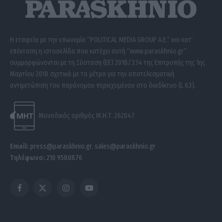
Η εταιρεία με την επωνυμία “POLITICAL MEDIA GROUP A.E.” και κατ’
επέκταση η ιστοσελίδα που κατέχει αυτή “www.paraskhnio.gr”
συμμορφώνονται με τη Σύσταση (ΕΕ) 2018/334 της Επιτροπής της 1ης
Μαρτίου 2018 σχετικά με τα μέτρα για την αποτελεσματική
αντιμετώπιση του παράνομου περιεχομένου στο διαδίκτυο (L 63).
Μοναδικός αριθμός Μ.Η.Τ. 262047
Email:
press@paraskhnio.gr
,
sales@paraskhnio.gr
Τηλέφωνο:
210 9580876
Facebook
X
Instagram
YouTube
(Twitter)