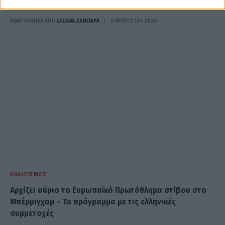
Παναθηναϊκού
ΑΝΑΡΤΗΘΗΚΕ ΑΠΟ
ΕΛΕΑΝΑ ΖΑΜΠΑΡΑ
9 ΑΥΓΟΎΣΤΟΥ 2026
ΑΘΛΗΤΙΣΜΌΣ
Αρχίζει αύριο το Ευρωπαϊκό Πρωτάθλημα στίβου στο
Μπέρμιγχαμ – Το πρόγραμμα με τις ελληνικές
συμμετοχές