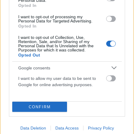
Personal Data.
Opted In
Καρέτσας: Ονειρικό ντεμπούτο με την Ντόρτμουντ –
Γκολάρα στο Emirates κόντρα στην Άρσεναλ του Τζόλη
I want to opt-out of processing my
(Video)
Personal Data for Targeted Advertising.
Opted In
ΑΝΑΡΤΗΘΗΚΕ ΑΠΟ
DKATSAMADOU
9 ΑΥΓΟΎΣΤΟΥ 2026
I want to opt-out of Collection, Use,
Retention, Sale, and/or Sharing of my
Personal Data that Is Unrelated with the
Purposes for which it was collected.
Opted Out
Google consents
I want to allow my user data to be sent to
Google for online advertising purposes.
CONFIRM
ΑΘΛΗΤΙΣΜΌΣ
Data Deletion
Data Access
Privacy Policy
Ο Τεττέη επέστρεψε στις προπονήσεις του