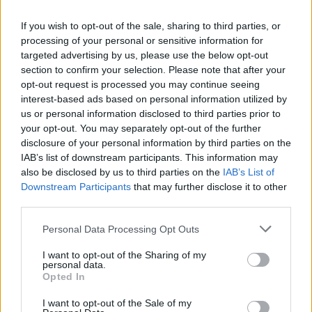
If you wish to opt-out of the sale, sharing to third parties, or
ΑΘΛΗΤΙΣΜΌΣ
processing of your personal or sensitive information for
Έβδομη η Τσερνόβα, το κυνήγησαν οι Τζούβελη,
targeted advertising by us, please use the below opt-out
section to confirm your selection. Please note that after your
Λιτσαρδόπουλος
opt-out request is processed you may continue seeing
ΑΝΑΡΤΗΘΗΚΕ ΑΠΟ
ΕΛΕΑΝΑ ΖΑΜΠΑΡΑ
10 ΑΥΓΟΎΣΤΟΥ 2026
interest-based ads based on personal information utilized by
us or personal information disclosed to third parties prior to
your opt-out. You may separately opt-out of the further
disclosure of your personal information by third parties on the
IAB’s list of downstream participants. This information may
also be disclosed by us to third parties on the
IAB’s List of
Downstream Participants
that may further disclose it to other
third parties.
Please note that this website/app uses one or more Google
Personal Data Processing Opt Outs
services and may gather and store information including but
not limited to your visit or usage behaviour. You may click to
I want to opt-out of the Sharing of my
personal data.
grant or deny consent to Google and its third-party tags to
Opted In
use your data for below specified purposes in below Google
consent section.
I want to opt-out of the Sale of my
ΑΘΛΗΤΙΣΜΌΣ