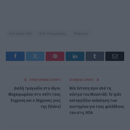
Stoiximan GBL
ΚΑΕ Ολυμπιακός
Μπάσκετ
Facebook
Twitter
Pinterest
LinkedIn
Tumblr
Email
ΠΡΟΗΓΟΎΜΕΝΟ ΆΡΘΡΟ
ΕΠΌΜΕΝΟ ΆΡΘΡΟ
Διπλή τραγωδία στο Αίγιο:
Νέα ένταση πριν από τη
Μαχαιρωμένοι στο σπίτι τους
σέντρα του Μουντιάλ: Το Ιράν
54χρονη και ο 26χρονος γιος
καταγγέλλει ανάκληση των
της (Video)
εισιτηρίων για τους φιλάθλους
του στις ΗΠΑ