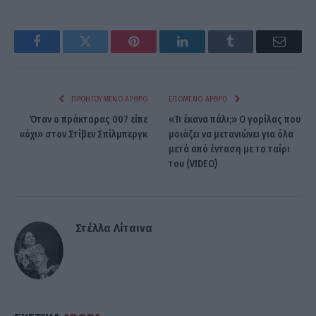
Facebook
Twitter
Pinterest
LinkedIn
Tumblr
Email
ΠΡΟΗΓΟΎΜΕΝΟ ΆΡΘΡΟ
ΕΠΌΜΕΝΟ ΆΡΘΡΟ
Όταν ο πράκτορας 007 είπε
«Τι έκανα πάλι;» Ο γορίλας που
«όχι» στον Στίβεν Σπίλμπεργκ
μοιάζει να μετανιώνει για όλα
μετά από ένταση με το ταίρι
του (VIDEO)
Στέλλα Λίταινα