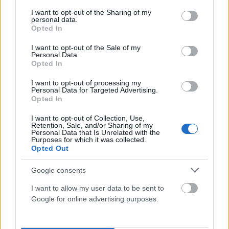
services and may gather and store information including but
not limited to your visit or usage behaviour. You may click to
I want to opt-out of the Sharing of my
personal data.
grant or deny consent to Google and its third-party tags to
Opted In
use your data for below specified purposes in below Google
consent section.
I want to opt-out of the Sale of my
Personal Data.
Opted In
I want to opt-out of processing my
Personal Data for Targeted Advertising.
Opted In
I want to opt-out of Collection, Use,
ΕΛΛΆΔΑ
Retention, Sale, and/or Sharing of my
Personal Data that Is Unrelated with the
Τέλος στις χρονοβόρες διαδικασίες: Οριστική λύση στο
Purposes for which it was collected.
ζήτημα των πινακίδων κυκλοφορίας
Opted Out
ΑΝΑΡΤΗΘΗΚΕ ΑΠΟ
ΕΛΕΑΝΑ ΖΑΜΠΑΡΑ
9 ΑΥΓΟΎΣΤΟΥ 2026
Google consents
I want to allow my user data to be sent to
Google for online advertising purposes.