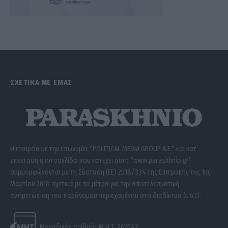
ΣΧΕΤΙΚΑ ΜΕ ΕΜΑΣ
Η εταιρεία με την επωνυμία “POLITICAL MEDIA GROUP A.E.” και κατ’
επέκταση η ιστοσελίδα που κατέχει αυτή “www.paraskhnio.gr”
συμμορφώνονται με τη Σύσταση (ΕΕ) 2018/334 της Επιτροπής της 1ης
Μαρτίου 2018 σχετικά με τα μέτρα για την αποτελεσματική
αντιμετώπιση του παράνομου περιεχομένου στο διαδίκτυο (L 63).
Μοναδικός αριθμός Μ.Η.Τ. 262047