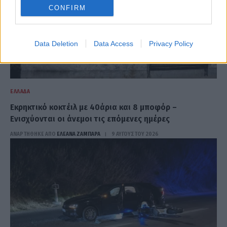
CONFIRM
Data Deletion
Data Access
Privacy Policy
ΕΛΛΆΔΑ
Εκρηκτικό κοκτέιλ με 40άρια και 8 μποφόρ –
Ενισχύονται οι άνεμοι τις επόμενες ημέρες
ΑΝΑΡΤΗΘΗΚΕ ΑΠΟ
ΕΛΕΑΝΑ ΖΑΜΠΑΡΑ
9 ΑΥΓΟΎΣΤΟΥ 2026