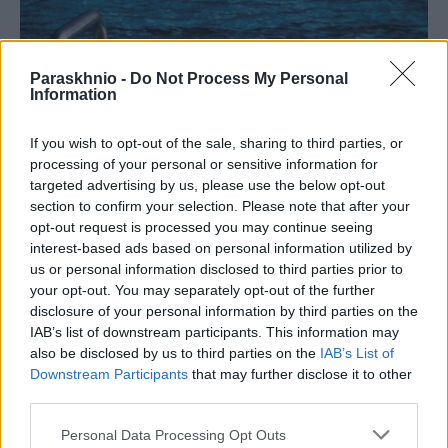
Paraskhnio -
Do Not Process My Personal
Information
If you wish to opt-out of the sale, sharing to third parties, or
processing of your personal or sensitive information for
targeted advertising by us, please use the below opt-out
section to confirm your selection. Please note that after your
opt-out request is processed you may continue seeing
interest-based ads based on personal information utilized by
us or personal information disclosed to third parties prior to
your opt-out. You may separately opt-out of the further
ΕΛΛΆΔΑ
disclosure of your personal information by third parties on the
Στο μικροσκόπιο των Αρχών τα μέτρα ασφαλείας στην
IAB’s list of downstream participants. This information may
πισίνα στην Πάρο
also be disclosed by us to third parties on the
IAB’s List of
Downstream Participants
that may further disclose it to other
ΑΝΑΡΤΗΘΗΚΕ ΑΠΟ
ΕΛΕΑΝΑ ΖΑΜΠΑΡΑ
9 ΑΥΓΟΎΣΤΟΥ 2026
third parties.
Please note that this website/app uses one or more Google
Personal Data Processing Opt Outs