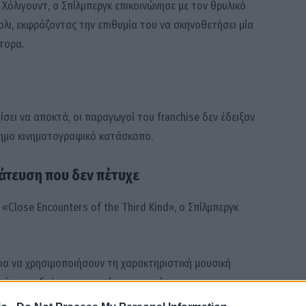
 Χόλιγουντ, ο Σπίλμπεργκ επικοινώνησε με τον θρυλικό
ι, εκφράζοντας την επιθυμία του να σκηνοθετήσει μία
τορα.
ίσει να αποκτά, οι παραγωγοί του franchise δεν έδειξαν
σημο κινηματογραφικό κατάσκοπο.
άτευση που δεν πέτυχε
 «Close Encounters of the Third Kind», ο Σπίλμπεργκ
α να χρησιμοποιήσουν τη χαρακτηριστική μουσική
τότε μια δεύτερη ευκαιρία και επιχείρησε να