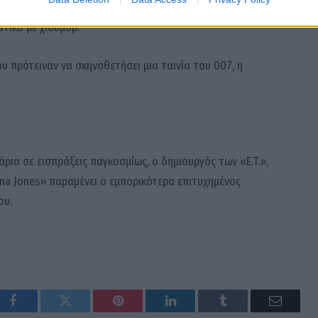
τικό με χιούμορ.
 πρότειναν να σκηνοθετήσει μια ταινία του 007, η
ια σε εισπράξεις παγκοσμίως, ο δημιουργός των «E.T.»,
diana Jones» παραμένει ο εμπορικότερα επιτυχημένος
ου.
Facebook
Twitter
Pinterest
LinkedIn
Tumblr
Email