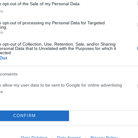
o opt-out of the Sale of my Personal Data.
ψε τότε μια ιδέα που θεωρούσε ακόμη πιο συναρπαστική
In
χοδιώκτη με το όνομα Ιντιάνα Σμιθ.
to opt-out of processing my Personal Data for Targeted
ing.
In
ζόουνς και γεννήθηκε ένα από τα πιο επιτυχημένα
.
o opt-out of Collection, Use, Retention, Sale, and/or Sharing
ersonal Data that Is Unrelated with the Purposes for which it
lected.
Out
ουνς
consents
 στη μεγάλη οθόνη τον εμβληματικό ήρωα που ενσάρκωσε ο
αινιών που άφησαν ανεξίτηλο αποτύπωμα στην ποπ
o allow my user data to be sent to Google for online advertising
s.
ποντ οδήγησε, έστω και έμμεσα, στη δημιουργία ενός
CONFIRM
ηρώσετε»
Data Deletion
Data Access
Privacy Policy