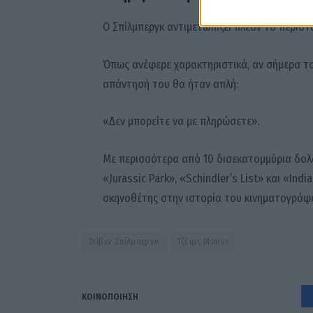
Ο Σπίλμπεργκ αντιμετωπίζει πλέον το περιστα
Όπως ανέφερε χαρακτηριστικά, αν σήμερα του
απάντησή του θα ήταν απλή:
«Δεν μπορείτε να με πληρώσετε».
Με περισσότερα από 10 δισεκατομμύρια δολάρ
«Jurassic Park», «Schindler’s List» και «In
σκηνοθέτης στην ιστορία του κινηματογράφ
Στίβεν Σπίλμπεργκ
Τζέιμς Μποντ
ΚΟΙΝΟΠΟΊΗΣΗ