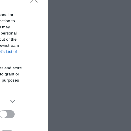
sonal or
ection to
ou may
 personal
out of the
 downstream
B’s List of
er and store
to grant or
ed purposes