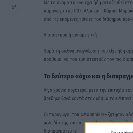
Με το όνομά του να έχει ήδη εκτοξευθεί στο
παραγωγό του 007, Άλμπερτ «Κάμπι» Μπρόκολ
από τις επόμενες ταινίες του διάσημου πράκ
Η απάντηση ήταν αρνητική.
Παρά τη διεθνή αναγνώριση που είχε ήδη αρχ
πρόθυμοι να του εμπιστευτούν τον πιο διά
Το δεύτερο «όχι» και η διαπραγμ
Λίγα χρόνια αργότερα, μετά την επιτυχία του
βρέθηκε ξανά κοντά στον κόσμο του Μποντ.
Οι παραγωγοί του «Moonraker» ζήτησαν άδει
μελωδία της ταινίας του. Ο σκηνοθέτης είδε 
διαπραγματευτεί.