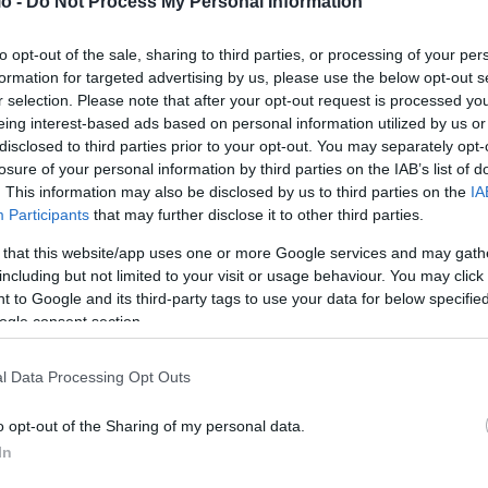
o -
Do Not Process My Personal Information
σης της μουσικής, με αντάλλαγμα να του δοθεί η
to opt-out of the sale, sharing to third parties, or processing of your per
formation for targeted advertising by us, please use the below opt-out s
.
r selection. Please note that after your opt-out request is processed y
eing interest-based ads based on personal information utilized by us or
disclosed to third parties prior to your opt-out. You may separately opt-
losure of your personal information by third parties on the IAB’s list of
. This information may also be disclosed by us to third parties on the
IA
ο φιλμ, ο Σπίλμπεργκ έμεινε για δεύτερη φορά εκτός του
Participants
that may further disclose it to other third parties.
 that this website/app uses one or more Google services and may gath
including but not limited to your visit or usage behaviour. You may click 
ρία του κινηματογράφου
 to Google and its third-party tags to use your data for below specifi
ogle consent section.
γοήτευση, αποδείχθηκε τελικά καθοριστικό για την πορεία
l Data Processing Opt Outs
o opt-out of the Sharing of my personal data.
7, ο Σπίλμπεργκ μοιράστηκε την ιστορία με τον φίλο και
In