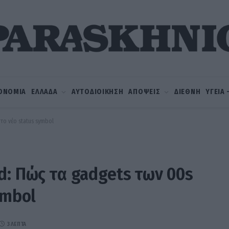
ΟΝΟΜΙΑ
ΕΛΛΑΔΑ
ΑΥΤΟΔΙΟΙΚΗΣΗ
ΑΠΟΨΕΙΣ
ΔΙΕΘΝΗ
ΥΓΕΙΑ
το νέο status symbol
d: Πώς τα gadgets των 00s
ymbol
3 ΛΕΠΤΆ