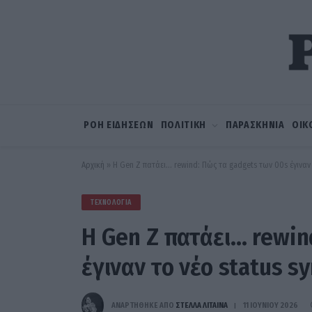
ΡΟΗ ΕΙΔΗΣΕΩΝ
ΠΟΛΙΤΙΚΗ
ΠΑΡΑΣΚΗΝΙΑ
ΟΙΚ
Αρχική
»
Η Gen Z πατάει… rewind: Πώς τα gadgets των 00s έγιναν 
ΤΕΧΝΟΛΟΓΊΑ
Η Gen Z πατάει… rewin
έγιναν το νέο status s
ΑΝΑΡΤΗΘΗΚΕ ΑΠΟ
ΣΤΈΛΛΑ ΛΊΤΑΙΝΑ
11 ΙΟΥΝΊΟΥ 2026