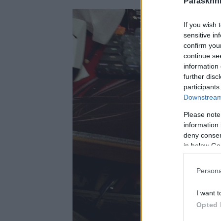
Paraskhni
If you wish 
sensitive in
confirm you
continue se
information 
further disc
participants
Downstream 
Please note
information 
deny consent
in below Go
Persona
I want t
Opted 