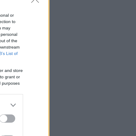
sonal or
ection to
ou may
 personal
out of the
 downstream
B’s List of
er and store
to grant or
ed purposes