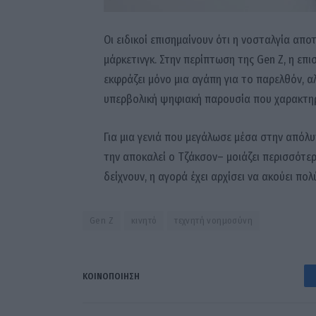
Οι ειδικοί επισημαίνουν ότι η νοσταλγία απ
μάρκετινγκ. Στην περίπτωση της Gen Z, η επ
εκφράζει μόνο μια αγάπη για το παρελθόν, α
υπερβολική ψηφιακή παρουσία που χαρακτηρί
Για μια γενιά που μεγάλωσε μέσα στην απόλυ
την αποκαλεί ο Τζάκσον– μοιάζει περισσότε
δείχνουν, η αγορά έχει αρχίσει να ακούει πο
Gen Z
κινητό
τεχνητή νοημοσύνη
ΚΟΙΝΟΠΟΊΗΣΗ