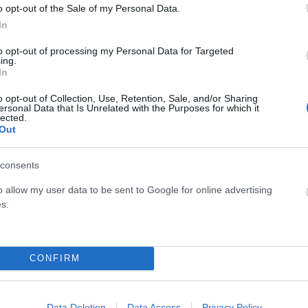
o opt-out of the Sale of my Personal Data.
In
to opt-out of processing my Personal Data for Targeted
ing.
In
υές δεν σχετίζεται μόνο με τη νοσταλγία. Για πολλούς
o opt-out of Collection, Use, Retention, Sale, and/or Sharing
ersonal Data that Is Unrelated with the Purposes for which it
οχή λιγότερο εξαρτημένη από τα social media, χωρίς
lected.
φιακή πίεση. Αντικείμενα που κάποτε θεωρούνταν
Out
τα ακουστικά, τα CD players και οι ψηφιακές compact
consents
υθεντικότητας και προσωπικής έκφρασης.
o allow my user data to be sent to Google for online advertising
ιτυχημένη και σε επιχειρηματικό επίπεδο. Σύμφωνα με τα
s.
ack ξεπέρασαν τα 750.000 δολάρια μέσα στο 2025, με
ωληθεί σε διάστημα μόλις ενός έτους.
CONFIRM
Data Deletion
Data Access
Privacy Policy