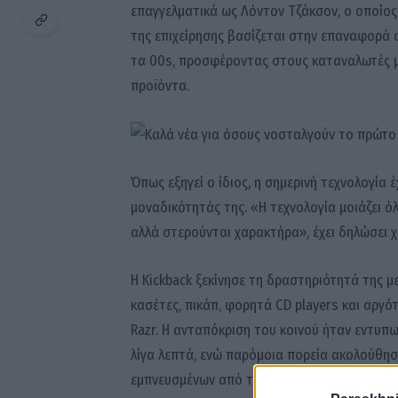
επαγγελματικά ως Λόντον Τζάκσον, ο οποίος 
της επιχείρησης βασίζεται στην επαναφορά 
τα 00s, προσφέροντας στους καταναλωτές μ
προϊόντα.
Όπως εξηγεί ο ίδιος, η σημερινή τεχνολογία 
μοναδικότητάς της. «Η τεχνολογία μοιάζει όλ
αλλά στερούνται χαρακτήρα», έχει δηλώσει χ
Η Kickback ξεκίνησε τη δραστηριότητά της 
κασέτες, πικάπ, φορητά CD players και αργό
Razr. Η ανταπόκριση του κοινού ήταν εντυπω
λίγα λεπτά, ενώ παρόμοια πορεία ακολούθησ
εμπνευσμένων από τις αρχές της νέας χιλιετί