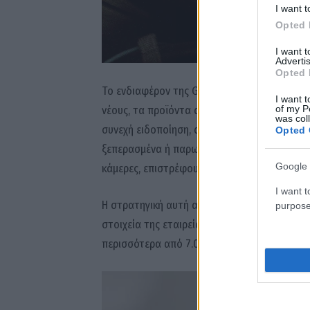
I want t
Opted 
I want 
Advertis
Opted 
Το ενδιαφέρον της Gen Z για αυτές τις συσκε
I want t
of my P
νέους, τα προϊόντα αυτά συμβολίζουν μια επ
was col
συνεχή ειδοποίηση, αδιάκοπη έκθεση και ψη
Opted 
ξεπερασμένα ή παρωχημένα, όπως τα ενσύρμα
Google 
κάμερες, επιστρέφουν σήμερα ως σύμβολα α
I want t
Η στρατηγική αυτή αποδείχθηκε ιδιαίτερα επ
purpose
στοιχεία της εταιρείας, τα έσοδα της Kickb
περισσότερα από 7.000 προϊόντα να έχουν π