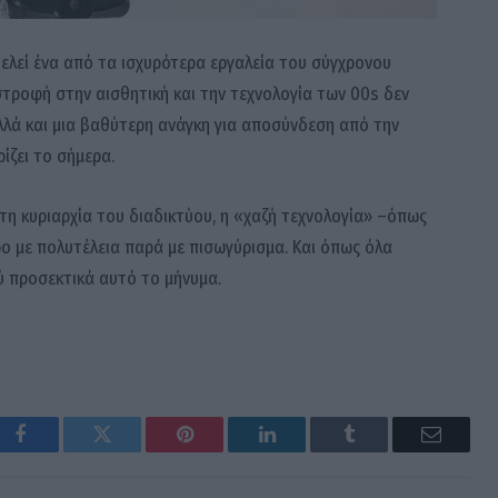
οτελεί ένα από τα ισχυρότερα εργαλεία του σύγχρονου
ιστροφή στην αισθητική και την τεχνολογία των 00s δεν
λλά και μια βαθύτερη ανάγκη για αποσύνδεση από την
ζει το σήμερα.
τη κυριαρχία του διαδικτύου, η «χαζή τεχνολογία» –όπως
ρο με πολυτέλεια παρά με πισωγύρισμα. Και όπως όλα
λύ προσεκτικά αυτό το μήνυμα.
Facebook
Twitter
Pinterest
LinkedIn
Tumblr
Email