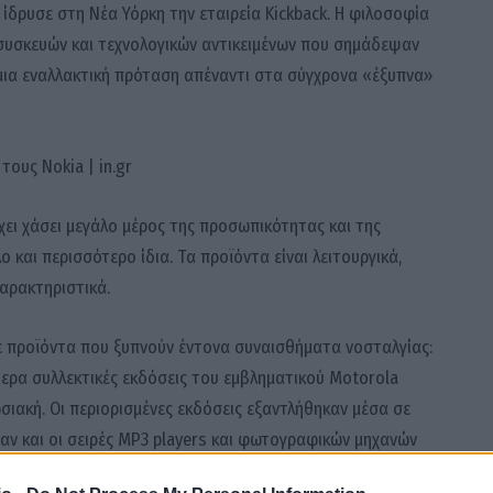
ίδρυσε στη Νέα Υόρκη την εταιρεία Kickback. Η φιλοσοφία
συσκευών και τεχνολογικών αντικειμένων που σημάδεψαν
ια εναλλακτική πρόταση απέναντι στα σύγχρονα «έξυπνα»
έχει χάσει μεγάλο μέρος της προσωπικότητας και της
ο και περισσότερο ίδια. Τα προϊόντα είναι λειτουργικά,
αρακτηριστικά.
με προϊόντα που ξυπνούν έντονα συναισθήματα νοσταλγίας:
τερα συλλεκτικές εκδόσεις του εμβληματικού Motorola
σιακή. Οι περιορισμένες εκδόσεις εξαντλήθηκαν μέσα σε
αν και οι σειρές MP3 players και φωτογραφικών μηχανών
ας.