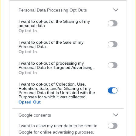
ΑΝΑΡΤΗΘΗΚΕ ΑΠΟ
ΓΙΆΝΝΗΣ ΚΟΝΤΟΓΕΏΡΓΟΣ
5 ΑΥΓΟΎΣΤΟΥ 2026
Please note that this website/app uses one or more Google
Personal Data Processing Opt Outs
services and may gather and store information including but
not limited to your visit or usage behaviour. You may click to
I want to opt-out of the Sharing of my
personal data.
grant or deny consent to Google and its third-party tags to
Opted In
use your data for below specified purposes in below Google
consent section.
I want to opt-out of the Sale of my
Personal Data.
Opted In
I want to opt-out of processing my
Personal Data for Targeted Advertising.
Opted In
I want to opt-out of Collection, Use,
Retention, Sale, and/or Sharing of my
Personal Data that Is Unrelated with the
Purposes for which it was collected.
ΑΥΤΟΔΙΟΊΚΗΣΗ
Opted Out
43 σχολικές αυλές του Δήμου Αθηναίων γίνονται πιο
πράσινες και πιο δροσερές (photos)
Google consents
ΑΝΑΡΤΗΘΗΚΕ ΑΠΟ
ΓΙΆΝΝΗΣ ΚΟΝΤΟΓΕΏΡΓΟΣ
5 ΑΥΓΟΎΣΤΟΥ 2026
I want to allow my user data to be sent to
Google for online advertising purposes.