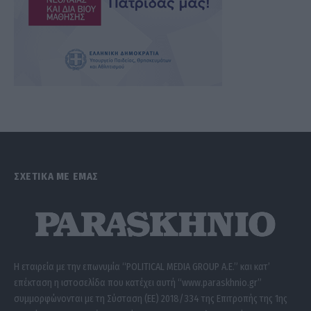
ΣΧΕΤΙΚΑ ΜΕ ΕΜΑΣ
Η εταιρεία με την επωνυμία “POLITICAL MEDIA GROUP A.E.” και κατ’
επέκταση η ιστοσελίδα που κατέχει αυτή “www.paraskhnio.gr”
συμμορφώνονται με τη Σύσταση (ΕΕ) 2018/334 της Επιτροπής της 1ης