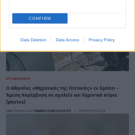
CONFIRM
Data Deletion
Data Access
Privacy Policy
ΑΥΤΟΔΙΟΊΚΗΣΗ
Ο Αθηναίος «Μηχανικός της Γειτονιάς» εν δράσει –
Άμεση παρέμβαση σε σχολεία και δημοτικά κτίρια
(photos)
ΑΝΑΡΤΗΘΗΚΕ ΑΠΟ
ΓΙΆΝΝΗΣ ΚΟΝΤΟΓΕΏΡΓΟΣ
3 ΑΥΓΟΎΣΤΟΥ 2026