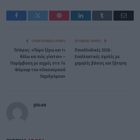
Facebook
Twitter
Pinterest
LinkedIn
Tumblr
Email
ΠΡΟΗΓΟΎΜΕΝΟ ΆΡΘΡΟ
ΕΠΌΜΕΝΟ ΆΡΘΡΟ
Τσίπρας: «Τώρα ξέρω και τι
Πανελλαδικές 2026:
θέλω και πώς γίνεται» –
Εναλλακτικές σχολές με
Παρέμβαση με αιχμές στο 7ο
χαμηλές βάσεις και ζήτηση
Φόρουμ του «Οικονομικού
Ταχυδρόμου»
pioan