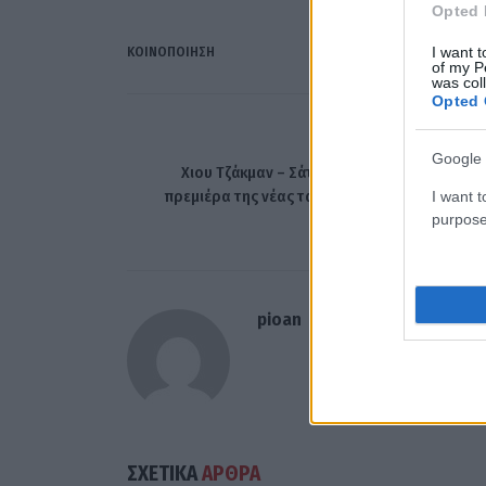
Opted 
I want t
ΚΟΙΝΟΠΟΊΗΣΗ
of my P
was col
Opted 
ΠΡΟΗΓΟΎΜΕΝΟ ΆΡΘ
Google 
Χιου Τζάκμαν – Σάτον Φόστερ: Χέρι χέρι στ
πρεμιέρα της νέας ταινίας «The Death of Rob
I want t
Hoo
purpose
pioan
ΣΧΕΤΙΚΑ
ΑΡΘΡΑ