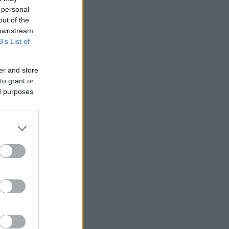
 personal
out of the
 downstream
B’s List of
er and store
to grant or
ed purposes