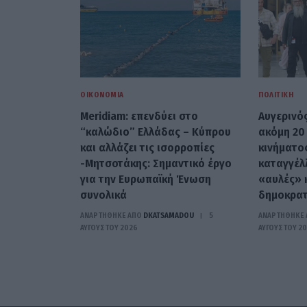
ΟΙΚΟΝΟΜΊΑ
ΠΟΛΙΤΙΚΉ
Meridiam: επενδύει στο
Αυγερινό
“καλώδιο” Ελλάδας – Κύπρου
ακόμη 20
και αλλάζει τις ισορροπίες
κινήματο
-Μητσοτάκης: Σημαντικό έργο
καταγγέλ
για την Ευρωπαϊκή Ένωση
«αυλές» 
συνολικά
δημοκρατ
ΑΝΑΡΤΗΘΗΚΕ ΑΠΟ
DKATSAMADOU
5
ΑΝΑΡΤΗΘΗΚΕ 
ΑΥΓΟΎΣΤΟΥ 2026
ΑΥΓΟΎΣΤΟΥ 2