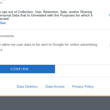
In
o opt-out of Collection, Use, Retention, Sale, and/or Sharing
Facebook
Twitter
Pinterest
LinkedIn
Tumblr
Email
ersonal Data that Is Unrelated with the Purposes for which it
lected.
Out
ΡΟ
ΕΠΌΜΕΝΟ ΆΡΘΡΟ
consents
ην
Ένταση για την Παπούρα και το ραντάρ στο
in
Καστέλλι: Σφοδρή επίθεση Κεγκέρογλου κατά
o allow my user data to be sent to Google for online advertising
d»
Διδασκάλου
s.
CONFIRM
Data Deletion
Data Access
Privacy Policy