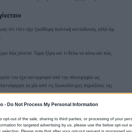
γίνεται»
σε ότι τότε είχε ξεκάθαρη πολιτική κατεύθυνση, αλλά όχι
.
ερα πώς γίνεται. Τώρα ξέρω και τι θέλω να κάνω και πώς
ορεία του έχει καταγραφεί από την πλειοψηφία ως
 λειτούργησε σε μία από τις δυσκολότερες περιόδους της
o -
Do Not Process My Personal Information
to opt-out of the sale, sharing to third parties, or processing of your per
της θητείας του οι πολίτες ένιωθαν ότι ζούσαν καλύτερα
formation for targeted advertising by us, please use the below opt-out s
r selection. Please note that after your opt-out request is processed y