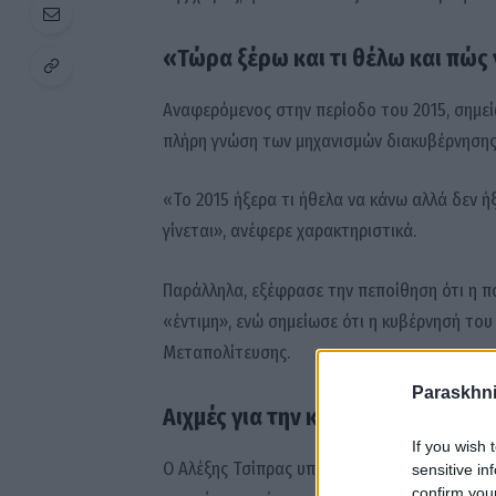
«Τώρα ξέρω και τι θέλω και πώς 
Αναφερόμενος στην περίοδο του 2015, σημείω
πλήρη γνώση των μηχανισμών διακυβέρνησης
«Το 2015 ήξερα τι ήθελα να κάνω αλλά δεν ήξ
γίνεται», ανέφερε χαρακτηριστικά.
Παράλληλα, εξέφρασε την πεποίθηση ότι η π
«έντιμη», ενώ σημείωσε ότι η κυβέρνησή του
Μεταπολίτευσης.
Paraskhni
Αιχμές για την κυβέρνηση
If you wish 
Ο Αλέξης Τσίπρας υποστήριξε ότι στο τέλος 
sensitive in
confirm you