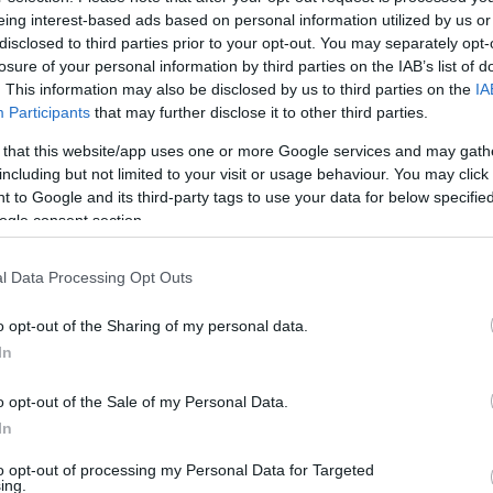
τον πρωθυπουργό Κυριάκο Μητσοτάκη.
eing interest-based ads based on personal information utilized by us or
disclosed to third parties prior to your opt-out. You may separately opt-
τιμετωπίζει με την αλαζονεία που επιδεικνύει σήμερα»,
losure of your personal information by third parties on the IAB’s list of
. This information may also be disclosed by us to third parties on the
IA
ε εντιμόμετρο, θα το είχε τερματίσει».
Participants
that may further disclose it to other third parties.
 that this website/app uses one or more Google services and may gath
εντρο
including but not limited to your visit or usage behaviour. You may click 
 to Google and its third-party tags to use your data for below specifi
ακύβευμα των επόμενων εκλογών δεν θα είναι μόνο η
ogle consent section.
ατίας, υπογραμμίζοντας πως τα ζητήματα των θεσμών
πολιτών.
l Data Processing Opt Outs
o opt-out of the Sharing of my personal data.
γίας μιας πλατφόρμας διαφάνειας, η οποία θα λειτουργεί
In
ε σύμβαση ή συναλλαγή με το Δημόσιο, ενισχύοντας –όπως
μόσια διοίκηση.
o opt-out of the Sale of my Personal Data.
In
to opt-out of processing my Personal Data for Targeted
ing.