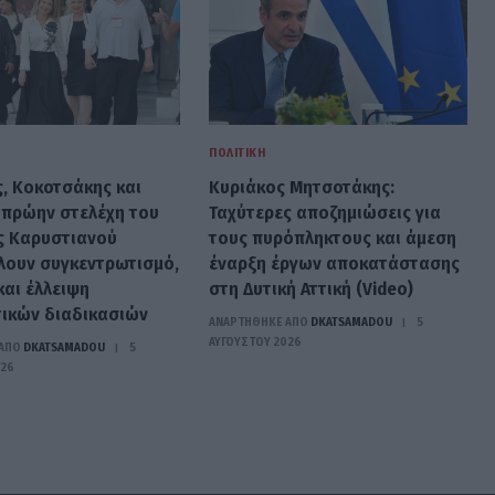
ΠΟΛΙΤΙΚΉ
ς, Κοκοτσάκης και
Κυριάκος Μητσοτάκης:
 πρώην στελέχη του
Ταχύτερες αποζημιώσεις για
ς Καρυστιανού
τους πυρόπληκτους και άμεση
λουν συγκεντρωτισμό,
έναρξη έργων αποκατάστασης
και έλλειψη
στη Δυτική Αττική (Video)
ικών διαδικασιών
ΑΝΑΡΤΗΘΗΚΕ ΑΠΟ
DKATSAMADOU
5
ΑΥΓΟΎΣΤΟΥ 2026
ΑΠΟ
DKATSAMADOU
5
026