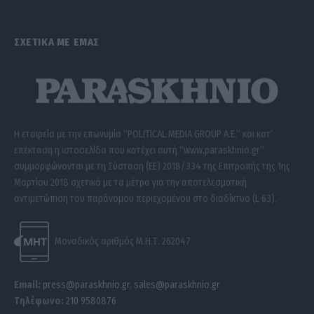
ΣΧΕΤΙΚΑ ΜΕ ΕΜΑΣ
Η εταιρεία με την επωνυμία “POLITICAL MEDIA GROUP A.E.” και κατ’
επέκταση η ιστοσελίδα που κατέχει αυτή “www.paraskhnio.gr”
συμμορφώνονται με τη Σύσταση (ΕΕ) 2018/334 της Επιτροπής της 1ης
Μαρτίου 2018 σχετικά με τα μέτρα για την αποτελεσματική
αντιμετώπιση του παράνομου περιεχομένου στο διαδίκτυο (L 63).
Μοναδικός αριθμός Μ.Η.Τ. 262047
Email:
press@paraskhnio.gr
,
sales@paraskhnio.gr
Τηλέφωνο:
210 9580876