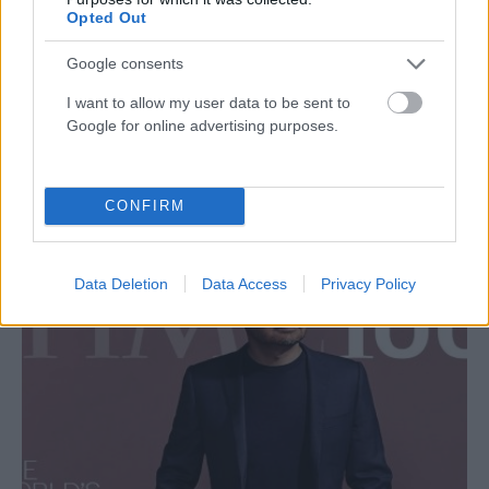
Opted Out
Google consents
I want to allow my user data to be sent to
Google for online advertising purposes.
ΔΙΕΘΝΉ
Ιράν: «Η επικοινωνία με τον Μοτζτάμπα Χαμενεΐ είναι
πολύ δύσκολη» παραδέχεται ο Πεζεσκιάν – Ερωτήματα
CONFIRM
για την εξουσία πίσω από τις κλειστές πόρτες
ΑΝΑΡΤΗΘΗΚΕ ΑΠΟ
DKATSAMADOU
5 ΑΥΓΟΎΣΤΟΥ 2026
Data Deletion
Data Access
Privacy Policy