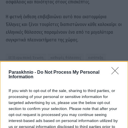
ασφάλειας και ποιότητας στους επισκέπτες.
Η φετινή έκθεση επιβεβαιώνει αυτό που εκατομμύρια
Έλληνες και ξένοι τουρίστες διαπιστώνουν κάθε καλοκαίρι: οι
ελληνικές θάλασσες παραμένουν ένα από τα μεγαλύτερα
συγκριτικά πλεονεκτήματα της χώρας.
ΕΕ|Ευρωπαϊκή Ένωση
καθαρές θάλασσες
κατάταξη
Paraskhnio -
Do Not Process My Personal
Information
Facebook
Twitter
Pinterest
LinkedIn
Tumblr
Email
If you wish to opt-out of the sale, sharing to third parties, or
processing of your personal or sensitive information for
targeted advertising by us, please use the below opt-out
ΠΡΟΗΓΟΎΜΕΝΟ ΆΡΘΡΟ
ΕΠΌΜΕΝΟ ΆΡΘΡΟ
section to confirm your selection. Please note that after your
Υδρογονάνθρακες: Δημόσια
Λίβανος: Επιστρέφουν ξανά
opt-out request is processed you may continue seeing
έσοδα έως και 10 δισ. ευρώ
στα χωριά τους, ελπίζοντας
interest-based ads based on personal information utilized by
βλέπει ο Παπασταύρου
πως αυτή τη φορά η ειρήνη θα
us or personal information disclosed to third parties prior to