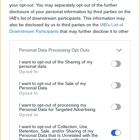
κρατήσει
your opt-out. You may separately opt-out of the further
disclosure of your personal information by third parties on the
IAB’s list of downstream participants. This information may
also be disclosed by us to third parties on the
IAB’s List of
dkatsamadou
Downstream Participants
that may further disclose it to other
third parties.
Please note that this website/app uses one or more Google
Personal Data Processing Opt Outs
services and may gather and store information including but
not limited to your visit or usage behaviour. You may click to
I want to opt-out of the Sharing of my
ΣΧΕΤΙΚΑ
ΑΡΘΡΑ
personal data.
grant or deny consent to Google and its third-party tags to
Opted In
use your data for below specified purposes in below Google
consent section.
I want to opt-out of the Sale of my
Personal Data.
Opted In
I want to opt-out of processing my
Personal Data for Targeted Advertising.
Opted In
I want to opt-out of Collection, Use,
Retention, Sale, and/or Sharing of my
Personal Data that Is Unrelated with the
Purposes for which it was collected.