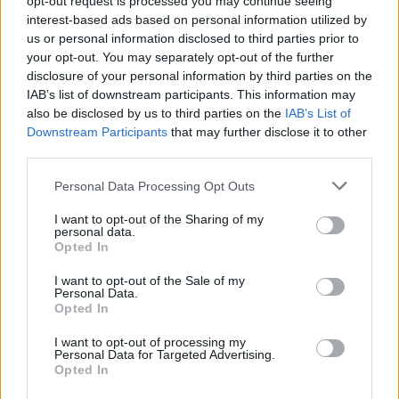
opt-out request is processed you may continue seeing
interest-based ads based on personal information utilized by
us or personal information disclosed to third parties prior to
your opt-out. You may separately opt-out of the further
disclosure of your personal information by third parties on the
IAB’s list of downstream participants. This information may
also be disclosed by us to third parties on the
IAB’s List of
Downstream Participants
that may further disclose it to other
third parties.
Please note that this website/app uses one or more Google
Personal Data Processing Opt Outs
services and may gather and store information including but
not limited to your visit or usage behaviour. You may click to
I want to opt-out of the Sharing of my
ΠΟΛΙΤΙΚΉ
personal data.
grant or deny consent to Google and its third-party tags to
Opted In
Δεν είναι πλέον είδηση: Νέα αποχώρηση από την
use your data for below specified purposes in below Google
consent section.
«Ελπίδα για τη Δημοκρατία»
I want to opt-out of the Sale of my
Personal Data.
ΑΝΑΡΤΗΘΗΚΕ ΑΠΟ
DKATSAMADOU
9 ΑΥΓΟΎΣΤΟΥ 2026
Opted In
I want to opt-out of processing my
Personal Data for Targeted Advertising.
Opted In