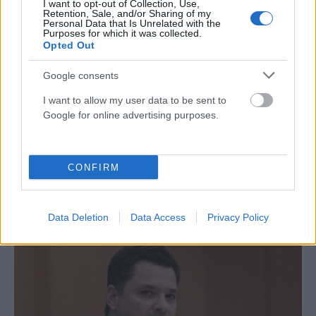
I want to opt-out of Collection, Use,
Retention, Sale, and/or Sharing of my
Personal Data that Is Unrelated with the
Purposes for which it was collected.
Opted Out
Google consents
I want to allow my user data to be sent to
Google for online advertising purposes.
ΠΟΛΙΤΙΚΉ
Σκέρτσος: Από τον Δεκέμβριο του 2018 έως τον
CONFIRM
Δεκέμβριο του 2025 οι καταθέσεις φυσικών
προσώπων αυξήθηκαν από 106,4 δισ. ευρώ σε 148,7
δισ. ευρώ
Data Deletion
Data Access
Privacy Policy
ΑΝΑΡΤΗΘΗΚΕ ΑΠΟ
ΕΛΕΑΝΑ ΖΑΜΠΑΡΑ
9 ΑΥΓΟΎΣΤΟΥ 2026