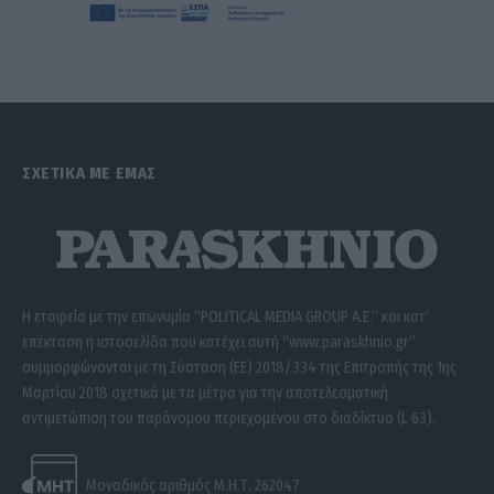
ΣΧΕΤΙΚΑ ΜΕ ΕΜΑΣ
Η εταιρεία με την επωνυμία “POLITICAL MEDIA GROUP A.E.” και κατ’
επέκταση η ιστοσελίδα που κατέχει αυτή “www.paraskhnio.gr”
συμμορφώνονται με τη Σύσταση (ΕΕ) 2018/334 της Επιτροπής της 1ης
Μαρτίου 2018 σχετικά με τα μέτρα για την αποτελεσματική
αντιμετώπιση του παράνομου περιεχομένου στο διαδίκτυο (L 63).
Μοναδικός αριθμός Μ.Η.Τ. 262047