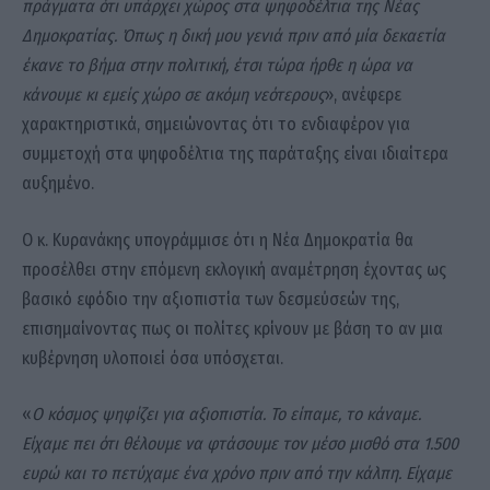
πράγματα ότι υπάρχει χώρος στα ψηφοδέλτια της Νέας
Δημοκρατίας. Όπως η δική μου γενιά πριν από μία δεκαετία
έκανε το βήμα στην πολιτική, έτσι τώρα ήρθε η ώρα να
κάνουμε κι εμείς χώρο σε ακόμη νεότερους
», ανέφερε
χαρακτηριστικά, σημειώνοντας ότι το ενδιαφέρον για
συμμετοχή στα ψηφοδέλτια της παράταξης είναι ιδιαίτερα
αυξημένο.
Ο κ. Κυρανάκης υπογράμμισε ότι η Νέα Δημοκρατία θα
προσέλθει στην επόμενη εκλογική αναμέτρηση έχοντας ως
βασικό εφόδιο την αξιοπιστία των δεσμεύσεών της,
επισημαίνοντας πως οι πολίτες κρίνουν με βάση το αν μια
κυβέρνηση υλοποιεί όσα υπόσχεται.
«
Ο κόσμος ψηφίζει για αξιοπιστία. Το είπαμε, το κάναμε.
Είχαμε πει ότι θέλουμε να φτάσουμε τον μέσο μισθό στα 1.500
ευρώ και το πετύχαμε ένα χρόνο πριν από την κάλπη. Είχαμε