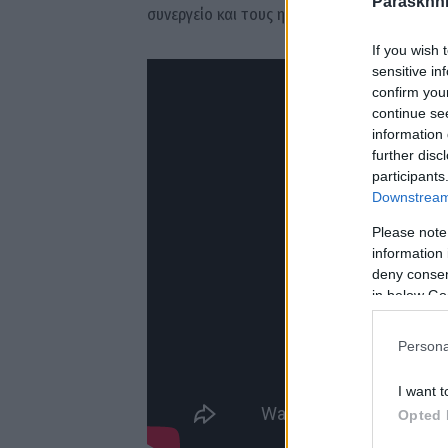
Paraskhni
συνεργείο και τους ηθοποιούς της παραγωγής
If you wish 
sensitive in
confirm you
continue se
information 
further disc
participants
Downstream 
Please note
information 
deny consent
in below Go
Persona
I want t
Opted 