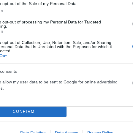
o opt-out of the Sale of my Personal Data.
In
αλύτερου Ντοκιμαντέρ
to opt-out of processing my Personal Data for Targeted
ing.
ο απέσπασε το «Λο» του Θανάση Βασιλείου.
In
o opt-out of Collection, Use, Retention, Sale, and/or Sharing
ογραφική αφήγηση που ξεκινά από την απώλεια της
ersonal Data that Is Unrelated with the Purposes for which it
lected.
 ένα ταξίδι μνήμης, αυτογνωσίας και συναισθηματικής
Out
 αναμνήσεις που άφησε πίσω της.
consents
δότρυπα»
o allow my user data to be sent to Google for online advertising
s.
 και Στέργιου Ντινόπουλου ξεχώρισε επίσης στη φετινή
CONFIRM
ηλικίωση και τις queer σχέσεις στην ελληνική επαρχία,
Πρωτοεμφανιζόμενου Σκηνοθέτη.
Data Deletion
Data Access
Privacy Policy