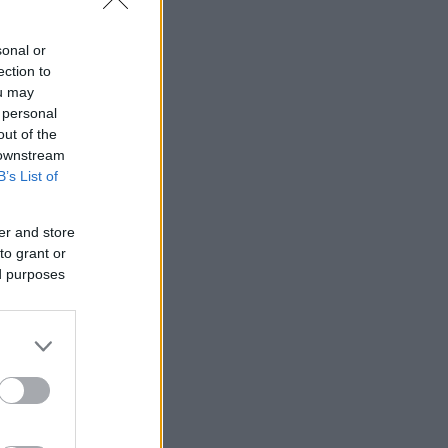
sonal or
ection to
ou may
 personal
out of the
 downstream
B’s List of
er and store
to grant or
ed purposes