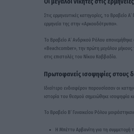
Οι μεγάλοι νικητές στις ερμηνείες
Στις ερμηνευτικές κατηγορίες, το Βραβείο Α’
ερμηνεία της στην «Αρκουδότρυπα».
Το Βραβείο Α’ Ανδρικού Ρόλου απονεμήθηκε 
«Beachcomber», την πρώτη μεγάλου μήκους 
στις επιστολές του Νίκου Καββαδία.
Πρωτοφανείς ισοψηφίες στους δ
Ιδιαίτερο ενδιαφέρον παρουσίασαν οι κατηγ
ιστορία του θεσμού σημειώθηκε ισοψηφία κα
Το Βραβείο Β’ Γυναικείου Ρόλου μοιράστηκαν
Η Μπέττυ Αρβανίτη για τη συμμετοχή τ