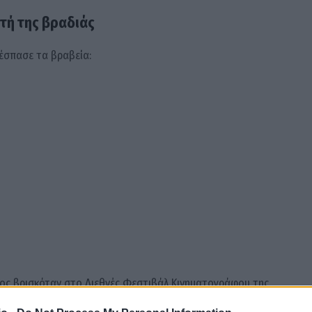
ητή της βραδιάς
έσπασε τα βραβεία:
ίος βρισκόταν στο Διεθνές Φεστιβάλ Κινηματογράφου της
ίας του, ευχαρίστησε μέσω της συντρόφου του το