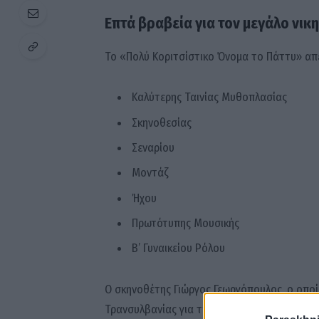
Επτά βραβεία για τον μεγάλο νικ
Το «Πολύ Κοριτσίστικο Όνομα το Πάττυ» απ
Καλύτερης Ταινίας Μυθοπλασίας
Σκηνοθεσίας
Σεναρίου
Μοντάζ
Ήχου
Πρωτότυπης Μουσικής
Β’ Γυναικείου Ρόλου
Ο σκηνοθέτης Γιώργος Γεωργόπουλος, ο οπο
Τρανσυλβανίας για την παρουσίαση της ταιν