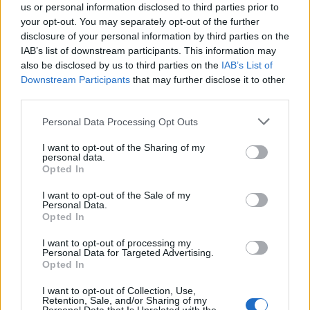
us or personal information disclosed to third parties prior to
και του μετρήσιμου αποτελέσματος. Γιατί η
your opt-out. You may separately opt-out of the further
Αττική δεν χρειάζεται άλλα άλλοθι. Χρειάζεται σχέδιο, ευθύνη
disclosure of your personal information by third parties on the
και πράξεις.
IAB’s list of downstream participants. This information may
also be disclosed by us to third parties on the
IAB’s List of
Downstream Participants
that may further disclose it to other
Κωνσταντίνος Ζώμπος
συνεντεύξεις
third parties.
Please note that this website/app uses one or more Google
Personal Data Processing Opt Outs
services and may gather and store information including but
not limited to your visit or usage behaviour. You may click to
I want to opt-out of the Sharing of my
Facebook
Twitter
Pinterest
LinkedIn
Tumblr
Email
personal data.
grant or deny consent to Google and its third-party tags to
Opted In
use your data for below specified purposes in below Google
consent section.
I want to opt-out of the Sale of my
ΠΡΟΗΓΟΎΜΕΝΟ ΆΡΘΡΟ
ΕΠΌΜΕΝΟ ΆΡΘΡΟ
Personal Data.
Opted In
Ραγδαίες εξελίξεις:
Τουρνάς: Να περιορίσουμε τις
Ταυτοποιήθηκε αίμα της
ενάρξεις πυρκαγιών και να
I want to opt-out of processing my
Σταυρούλας Λεβεντάκη στο
μειώσουμε την καύσιμη ύλη
Personal Data for Targeted Advertising.
διαμέρισμα του Σκοπιανού
Opted In
(video)
I want to opt-out of Collection, Use,
Retention, Sale, and/or Sharing of my