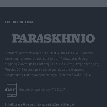
ΣΧΕΤΙΚΑ ΜΕ ΕΜΑΣ
Η εταιρεία με την επωνυμία “POLITICAL MEDIA GROUP A.E.” και κατ’
επέκταση η ιστοσελίδα που κατέχει αυτή “www.paraskhnio.gr”
συμμορφώνονται με τη Σύσταση (ΕΕ) 2018/334 της Επιτροπής της 1ης
Μαρτίου 2018 σχετικά με τα μέτρα για την αποτελεσματική
αντιμετώπιση του παράνομου περιεχομένου στο διαδίκτυο (L 63).
Μοναδικός αριθμός Μ.Η.Τ. 262047
Email:
press@paraskhnio.gr
,
sales@paraskhnio.gr