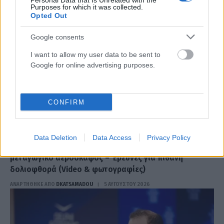
Personal Data that Is Unrelated with the
Purposes for which it was collected.
Opted Out
ΕΛΕΑΝΑ ΖΑΜΠΑΡΑ
Google consents
I want to allow my user data to be sent to
Google for online advertising purposes.
ΣΧΕΤΙΚΑ
ΑΡΘΡΑ
CONFIRM
ΧΩΡΊΣ ΚΑΤΗΓΟΡΊΑ
Συναγερμός στη Γερμανία: Drone με εκρηκτικό
Data Deletion
Data Access
Privacy Policy
μηχανισμό εντοπίστηκε δίπλα σε ουκρανικό
μεταγωγικό αεροσκάφος – Έρευνες για πιθανή
δολιοφθορά (Video & φωτογραφίες)
ΑΝΑΡΤΗΘΗΚΕ ΑΠΟ
DKATSAMADOU
5 ΑΥΓΟΎΣΤΟΥ 2026