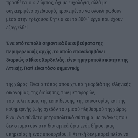
προσθέτει ο κ. Ζώμπος, όχι με ευχολόγια, αλλά με
συγκεκριμένο σχεδιασμό, προκειμένου να ολοκληρωθούν
μέσα στην τρέχουσα θητεία και τα 300+1 έργα που έχουν
εξαγγελθεί.
Ένα από τα πολύ σημαντικά διακυβεύματα της
περιφερειακής αρχής, το οποίο επαναλαμβάνει
διαρκώς ο Νίκος Χαρδαλιάς, είναι η μητροπολιτικότητα της
Αττικής. Γιατί είναι τόσο σημαντική;
της χώρας. Είναι ο τόπος όπου χτυπά η καρδιά της ελληνικής
οικονομίας, της διοίκησης, των μεταφορών,
του πολιτισμού, της εκπαίδευσης, της καινοτομίας και της
καθημερινής ζωής σχεδόν του μισού πληθυσμού της χώρας.
Είναι ένα σύνθετο μητροπολιτικό σύστημα, με ανάγκες που
δεν σταματούν στα διοικητικά όρια ενός δήμου, μιας
υπηρεσίας ή ενός υπουργείου. Η Αττική δεν μπορεί πλέον να