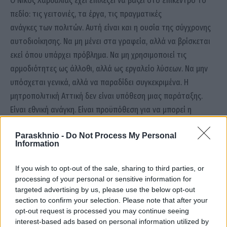
Ο Νίκος Χαρδαλιάς έχει επιλέξει να βάζει στο επίκεντρο το
πεδίο: τις γειτονιές, τα έργα, τις πραγματικές
ανάγκες των πολιτών. Αυτή είναι και η ουσία της σύγχρονης
αυτοδιοίκησης. Να μη μένει στα γραφεία, αλλά να βρίσκεται
εκεί όπου υπάρχει πρόβλημα. Να μη χρησιμοποιεί τις
αρμοδιότητες ως άλλοθι, αλλά ως εργαλείο λύσεων. Να μην
υπόσχεται γενικά, αλλά να παραδίδει συγκεκριμένα. Η
μητροπολιτική Αττική δεν είναι υπόθεση μιας παράταξης.
Είναι εθνική ανάγκη. Είναι προϋπόθεση για να μπορεί η
πρωτεύουσα της χώρας να σταθεί στο
Paraskhnio -
Do Not Process My Personal
ύψος των προκλήσεων της εποχής. Να γίνει πιο ανθεκτική,
Information
πιο δίκαιη, πιο πράσινη, πιο αποτελεσματική. Η
επιλογή είναι καθαρή: ή θα συνεχίσουμε να διαχειριζόμαστε
If you wish to opt-out of the sale, sharing to third parties, or
τα μεγάλα προβλήματα με παλιές λογικές κατακερματισμού ή
processing of your personal or sensitive information for
targeted advertising by us, please use the below opt-out
θα περάσουμε σε ένα νέο μοντέλο μητροπολιτικής ευθύνης.
section to confirm your selection. Please note that after your
Η Περιφέρεια Αττικής έχει
opt-out request is processed you may continue seeing
ήδη διαλέξει πλευρά. Την πλευρά της δουλειάς, της συνέπειας
interest-based ads based on personal information utilized by