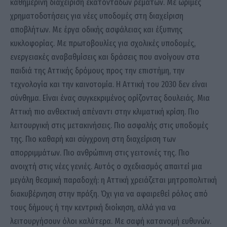
καθημερινή διαχείριση εκατοντάδων ρεμάτων. Με ώριμες
χρηματοδοτήσεις για νέες υποδομές στη διαχείριση
αποβλήτων. Με έργα οδικής ασφάλειας και έξυπνης
κυκλοφορίας. Με πρωτοβουλίες για σχολικές υποδομές,
ενεργειακές αναβαθμίσεις και δράσεις που ανοίγουν στα
παιδιά της Αττικής δρόμους προς την επιστήμη, την
τεχνολογία και την καινοτομία. Η Αττική του 2030 δεν είναι
σύνθημα. Είναι ένας συγκεκριμένος ορίζοντας δουλειάς. Μια
Αττική πιο ανθεκτική απέναντι στην κλιματική κρίση. Πιο
λειτουργική στις μετακινήσεις. Πιο ασφαλής στις υποδομές
της. Πιο καθαρή και σύγχρονη στη διαχείριση των
απορριμμάτων. Πιο ανθρώπινη στις γειτονιές της. Πιο
ανοιχτή στις νέες γενιές. Αυτός ο σχεδιασμός απαιτεί μια
μεγάλη θεσμική παραδοχή: η Αττική χρειάζεται μητροπολιτική
διακυβέρνηση στην πράξη. Όχι για να αφαιρεθεί ρόλος από
τους δήμους ή την κεντρική διοίκηση, αλλά για να
λειτουργήσουν όλοι καλύτερα. Με σαφή κατανομή ευθυνών.