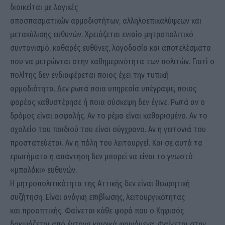
διοικείται με λογικές
αποσπασματικών αρμοδιοτήτων, αλληλοεπικαλύψεων και
μετακύλισης ευθυνών. Χρειάζεται ενιαίο μητροπολιτικό
συντονισμό, καθαρές ευθύνες, λογοδοσία και αποτελέσματα
που να μετρώνται στην καθημερινότητα των πολιτών. Γιατί ο
πολίτης δεν ενδιαφέρεται ποιος έχει την τυπική
αρμοδιότητα. Δεν ρωτά ποια υπηρεσία υπέγραψε, ποιος
φορέας καθυστέρησε ή ποια σύσκεψη δεν έγινε. Ρωτά αν ο
δρόμος είναι ασφαλής. Αν το ρέμα είναι καθαρισμένο. Αν το
σχολείο του παιδιού του είναι σύγχρονο. Αν η γειτονιά του
προστατεύεται. Αν η πόλη του λειτουργεί. Και σε αυτά τα
ερωτήματα η απάντηση δεν μπορεί να είναι το γνωστό
«μπαλάκι» ευθυνών.
Η μητροπολιτικότητα της Αττικής δεν είναι θεωρητική
συζήτηση. Είναι ανάγκη επιβίωσης, λειτουργικότητας
και προοπτικής. Φαίνεται κάθε φορά που ο Κηφισός
δοκιμάζεται από έντονα καιρικά φαινόμενα. Φαίνεται στην