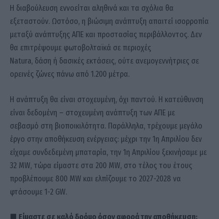
Η διαβούλευση εννοείται αληθινά και τα σχόλια θα
εξεταστούν. Ωστόσο, η βιώσιμη ανάπτυξη απαιτεί ισορροπία
μεταξύ ανάπτυξης ΑΠΕ και προστασίας περιβάλλοντος. Δεν
θα επιτρέψουμε φωτοβολταϊκά σε περιοχές
Natura, δάση ή δασικές εκτάσεις, ούτε ανεμογεννήτριες σε
ορεινές ζώνες πάνω από 1.200 μέτρα.
Η ανάπτυξη θα είναι στοχευμένη, όχι παντού. Η κατεύθυνση
είναι δεδομένη – στοχευμένη ανάπτυξη των ΑΠΕ με
σεβασμό στη βιοποικιλότητα. Παράλληλα, τρέχουμε μεγάλο
έργο στην αποθήκευση ενέργειας: μέχρι την 1η Απριλίου δεν
είχαμε συνδεδεμένη μπαταρία, την 1η Απριλίου ξεκινήσαμε με
32 MW, τώρα είμαστε στα 200 MW, στο τέλος του έτους
προβλέπουμε 800 MW και ελπίζουμε το 2027-2028 να
φτάσουμε 1-2 GW.
■ Είμαστε σε καλό δρόμο όσον αφορά την αποθήκευση;