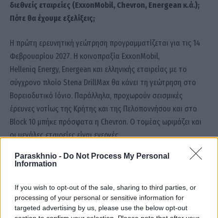
διεθνείς εταιρείες (ExxonMobil, Chevron, Energean κ.ά.);
Πότε θα έχουμε εξελίξεις;
Η πρώτη ερευνητική γεώτρηση προγραμματίζεται για τις 14
Φεβρουαρίου 2027. Η κοινοπραξία ExxonMobil,
Helleniq Energy, Energean και ελληνικής εταιρείας με το
σύγχρονο πλοίο Stena DrillMax θα κάνει τη γεώτρηση στο
Βορειοδυτικό Ιόνιο. Παράλληλα, προχωρούν σεισμικές
έρευνες νοτίως της Κρήτης και της Πελοποννήσου και στο
Block 10 μπήκε πρόσφατα η Chevron. Ο τομέας ωριμάζει και
οι μεγάλες εταιρείες είναι ενεργές.
Paraskhnio -
Do Not Process My Personal
Information
■ Τι απαντάτε στους επικριτές που λένε ότι τα οφέλη από
τους υδρογονάνθρακες θα τα δουν τα εγγόνια μας;
If you wish to opt-out of the sale, sharing to third parties, or
processing of your personal or sensitive information for
targeted advertising by us, please use the below opt-out