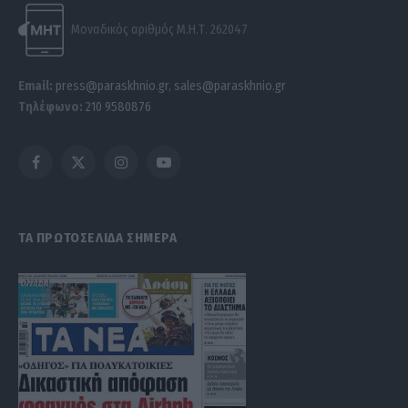
Μοναδικός αριθμός Μ.Η.Τ. 262047
Email:
press@paraskhnio.gr
,
sales@paraskhnio.gr
Τηλέφωνο:
210 9580876
Facebook
X
Instagram
YouTube
(Twitter)
ΤΑ ΠΡΩΤΟΣΕΛΙΔΑ ΣΗΜΕΡΑ