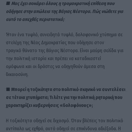
■ Mας έχει σοκάρει όλους η τρομοκρατική επίθεση που
οδήγησε στην απώλεια της Βάγιας Νέστορα. Πώς νιώθετε για
αυτό το απεχθές περιστατικό;
Ήταν ένα τυφλό, συνειδητά τυφλό, δολοφονικό χτύπημα σε
στελέχη της Νέας Δημοκρατίας που οδήγησε στον
τραγικό θάνατο της Βάγιας Νέστορα. Είναι μαύρη σελίδα για
την πολιτική ιστορία και πρέπει να καταδικαστεί
ομόφωνα και οι δράστες να οδηγηθούν άμεσα στη
δικαιοσύνη.
■ Μπορεί η τοξικότητα στο πολιτικό σκηνικό να συντελέσει
σε τέτοια χτυπήματα; Τι λέτε για την πολιτική ρητορική που
χαρακτηρίζει κυβερνήσεις «δολοφόνους»;
Η τοξικότητα οδηγεί σε διχασμό. Όταν βλέπεις τον πολιτικό
αντίπαλο ως εχθρό, αυτό οδηγεί σε επικίνδυνα αδιέξοδα. Η