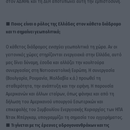
στον ΑΔΜΗΕ και τη ΔΕΗ αποτυπώνει αυτή την εμπιστοσύνη.
■ Ποιος είναι ο ρόλος της Ελλάδας στον κάθετο διάδρομο
και τι σημαίνει γεωπολιτικά;
Ο κάθετος διάδρομος ενισχύει γεωπολιτικά τη χώρα. Αν οι
γειτονικές χώρες στηρίζονται ενεργειακά στην Ελλάδα, αυτό
μας δίνει δύναμη, έσοδα και αλλάζει την κουλτούρα
συνεργασίας στη Νοτιοανατολική Ευρώπη. Η συνεργασία
(Βουλγαρία, Ρουμανία, Μολδαβία κ.ά.) προωθεί τη
σταθερότητα, την ανάπτυξη και την ειρήνη. Η παρουσία
Αμερικανών και άλλων εταίρων, όπως φάνηκε και από τη
δήλωση του Αμερικανού υπουργού Εσωτερικών και
επικεφαλής του Συμβουλίου Ενεργειακής Κυριαρχίας των ΗΠΑ
Ντακ Μπέργκαμ, υπογραμμίζει τη σημασία του εγχειρήματος.
■ Τι γίνεται με τις έρευνες υδρογονανθράκων και τις