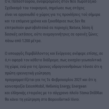
Ο κ. Παπασταύρου, αναφερόμενος στον Νέο Χωροταξικό
Σχεδιασμό του τουρισμού, σημείωσε πως στόχος
είναι να οργανωθεί ο χώρος για τις προκλήσεις τού σήμερα
και τα επόμενα χρόνια και ξεκαθάρισε πως δεν θα
επιτραπούν φωτοβολταϊκά σε περιοχές Natura, δάση ή
δασικές εκτάσεις, ούτε ανεμογεννήτριες σε ορεινές ζώνες
πάνω από 1.200 μέτρα.
Ο υπουργός Περιβάλλοντος και Ενέργειας ανέφερε επίσης, σε
ό,τι αφορά τον κάθετο διάδρομο, πως ενισχύει γεωπολιτικά
τη χώρα, ενώ για τις έρευνες υδρογονανθράκων τόνισε ότι η
πρώτη ερευνητική γεώτρηση
προγραμματίζεται για τις 14 Φεβρουαρίου 2027 και ότι η
κοινοπραξία ExxonMobil, Helleniq Energy, Energean
και ελληνικής εταιρείας με το σύγχρονο πλοίο Stena DrillMax
θα κάνει τη γεώτρηση στο Βορειοδυτικό Ιόνιο.