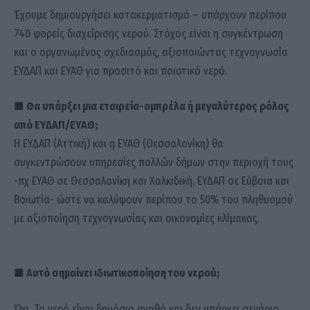
Έχουμε δημιουργήσει κατακερματισμό – υπάρχουν περίπου
740 φορείς διαχείρισης νερού. Στόχος είναι η συγκέντρωση
και ο οργανωμένος σχεδιασμός, αξιοποιώντας τεχνογνωσία
ΕΥΔΑΠ και ΕΥΑΘ για προσιτό και ποιοτικό νερό.
■ Θα υπάρξει μια εταιρεία-ομπρέλα ή μεγαλύτερος ρόλος
από ΕΥΔΑΠ/ΕΥΑΘ;
Η ΕΥΔΑΠ (Αττική) και η ΕΥΑΘ (Θεσσαλονίκη) θα
συγκεντρώσουν υπηρεσίες πολλών δήμων στην περιοχή τους
-πχ ΕΥΑΘ σε Θεσσαλονίκη και Χαλκιδική, ΕΥΔΑΠ σε Εύβοια και
Βοιωτία- ώστε να καλύψουν περίπου το 50% του πληθυσμού
με αξιοποίηση τεχνογνωσίας και οικονομίες κλίμακας.
■ Αυτό σημαίνει ιδιωτικοποίηση του νερού;
Όχι. Το νερό είναι δημόσιο αγαθό και δεν υπάρχει σενάριο