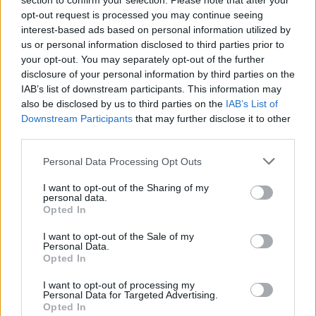
section to confirm your selection. Please note that after your
Η ανάπτυξη των υδρογονανθράκων είναι εθνική υπόθεση και
opt-out request is processed you may continue seeing
απαιτεί εθνική συνεννόηση. Η κοινοπραξία για το
interest-based ads based on personal information utilized by
us or personal information disclosed to third parties prior to
Βορειοδυτικό Ιόνιο εκτιμά ότι μπορεί να φέρει περίπου 10
your opt-out. You may separately opt-out of the further
δισ. ευρώ έσοδα για το Δημόσιο. Το Δημόσιο λαμβάνει
disclosure of your personal information by third parties on the
περίπου το 40% της κερδοφορίας. Η χώρα οφείλει, χωρίς
IAB’s list of downstream participants. This information may
also be disclosed by us to third parties on the
IAB’s List of
ιδεοληψίες και με σεβασμό στο περιβάλλον, να αξιοποιήσει
Downstream Participants
that may further disclose it to other
τα πλεονεκτήματά της -ήλιο, υδροηλεκτρικά, ορυκτό
third parties.
πλούτογια να μειώσει την ενεργειακή εξάρτηση.
Please note that this website/app uses one or more Google
Personal Data Processing Opt Outs
services and may gather and store information including but
■ Πώς το ενεργειακό προφίλ επηρεάζει τη γεωστρατηγική
not limited to your visit or usage behaviour. You may click to
I want to opt-out of the Sharing of my
θέση της Ελλάδας;
personal data.
grant or deny consent to Google and its third-party tags to
Opted In
use your data for below specified purposes in below Google
consent section.
I want to opt-out of the Sale of my
Personal Data.
Συμβάλλει σημαντικά. Η συνεργασία με Ισραήλ, Κύπρο,
Opted In
Αίγυπτο, ΗΠΑ και άλλες πρωτοβουλίες αλλάζει τα δεδομένα
I want to opt-out of processing my
συνεργασίας στην περιοχή, προωθεί κανόνες και εμπορικά
Personal Data for Targeted Advertising.
Opted In
πλαίσια και περιθωριοποιεί πρακτικές αναθεωρητισμού,