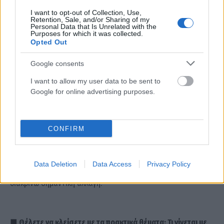
απειλών και εκβιασμών.
I want to opt-out of Collection, Use,
Retention, Sale, and/or Sharing of my
Personal Data that Is Unrelated with the
Purposes for which it was collected.
Opted Out
■ Αναφορικά με το πολιτικό σκηνικό, πώς βλέπετε την
επανεμφάνιση του κ. Τσίπρα με νέο κόμμα και τα διλήμματά
Google consents
του περί «διαφθοράς ή εντιμότητας»;
I want to allow my user data to be sent to
Google for online advertising purposes.
Θα περίμενα μεγαλύτερη αυτοκριτική από κάποιον που
επανέρχεται ως εκλεγμένος ηγέτης. Στα κείμενα που έχω
CONFIRM
δει βλέπω κυρίως κριτική προς συνεργάτες και προσπάθεια
εργαλειοποίησης της δικαιοσύνης, κάτι που θεωρώ
Data Deletion
Data Access
Privacy Policy
λάθος. Το λανσάρισμα είναι όμορφο, αλλά στην ουσία δεν
διακρίνω σημαντική αλλαγή.
■ Θέλετε να κλείσετε με τα πρακτικά θέματα; Τι γίνεται με