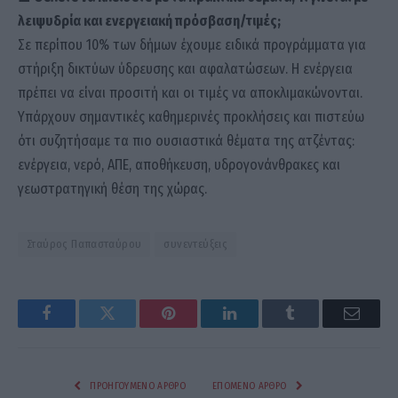
λειψυδρία και ενεργειακή πρόσβαση/τιμές;
Σε περίπου 10% των δήμων έχουμε ειδικά προγράμματα για
στήριξη δικτύων ύδρευσης και αφαλατώσεων. Η ενέργεια
πρέπει να είναι προσιτή και οι τιμές να αποκλιμακώνονται.
Υπάρχουν σημαντικές καθημερινές προκλήσεις και πιστεύω
ότι συζητήσαμε τα πιο ουσιαστικά θέματα της ατζέντας:
ενέργεια, νερό, ΑΠΕ, αποθήκευση, υδρογονάνθρακες και
γεωστρατηγική θέση της χώρας.
Σταύρος Παπασταύρου
συνεντεύξεις
Facebook
Twitter
Pinterest
LinkedIn
Tumblr
Email
ΠΡΟΗΓΟΎΜΕΝΟ ΆΡΘΡΟ
ΕΠΌΜΕΝΟ ΆΡΘΡΟ