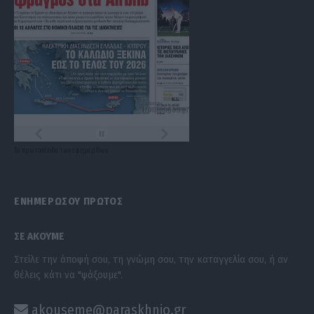
Τα
πρωτοσέλιδα
των
εφημερίδων
ΕΝΗΜΕΡΩΣΟΥ ΠΡΩΤΟΣ
ΣΕ ΑΚΟΥΜΕ
Στείλε την άποψή σου, τη γνώμη σου, την καταγγελία σου, ή αν
θέλεις κάτι να "ψάξουμε".
akouseme@paraskhnio.gr