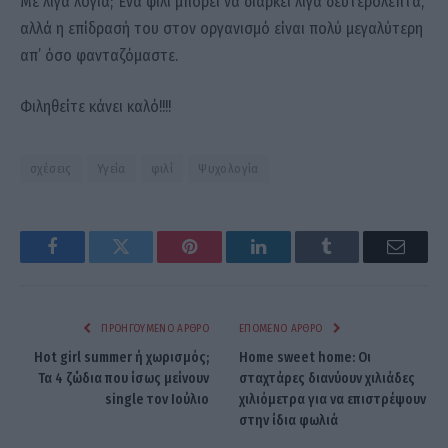
Με λίγα λόγια; Ένα φιλί μπορεί να διαρκεί λίγα δευτερόλεπτα,
αλλά η επίδρασή του στον οργανισμό είναι πολύ μεγαλύτερη
απ’ όσο φανταζόμαστε.
Φιληθείτε κάνει καλό!!!!
σχέσεις
Υγεία
φιλί
Ψυχολογία
Facebook
Twitter
Pinterest
LinkedIn
Tumblr
Email
ΠΡΟΗΓΟΎΜΕΝΟ ΆΡΘΡΟ
ΕΠΌΜΕΝΟ ΆΡΘΡΟ
Hot girl summer ή χωρισμός;
Home sweet home: Οι
Τα 4 ζώδια που ίσως μείνουν
σταχτάρες διανύουν χιλιάδες
single τον Ιούλιο
χιλιόμετρα για να επιστρέψουν
στην ίδια φωλιά