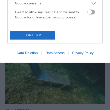
Google consents
I want to allow my user data to be sent to
ΥΓΕΊΑ - ΠΕΡΙΒΆΛΛΟΝ
Google for online advertising purposes.
Heat brain: Γιατί στους 40°C νιώθεις ότι το μυαλό σου
κάνει restart;
CONFIRM
ΑΝΑΡΤΗΘΗΚΕ ΑΠΟ
ΣΤΈΛΛΑ ΛΊΤΑΙΝΑ
6 ΑΥΓΟΎΣΤΟΥ 2026
Data Deletion
Data Access
Privacy Policy