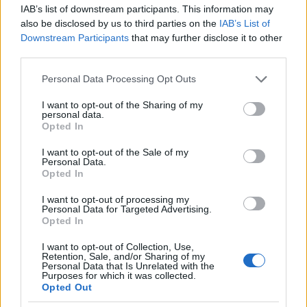
IAB’s list of downstream participants. This information may
also be disclosed by us to third parties on the
IAB’s List of
Downstream Participants
that may further disclose it to other
third parties.
ΥΓΕΊΑ - ΠΕΡΙΒΆΛΛΟΝ
Please note that this website/app uses one or more Google
Personal Data Processing Opt Outs
Συναγερμός για τον Έμπολα: Πάνω από 4.000
services and may gather and store information including but
κρούσματα στο Κονγκό – Φόβοι για πιθανή μετάλλαξη
not limited to your visit or usage behaviour. You may click to
I want to opt-out of the Sharing of my
personal data.
του ιού
grant or deny consent to Google and its third-party tags to
Opted In
use your data for below specified purposes in below Google
ΑΝΑΡΤΗΘΗΚΕ ΑΠΟ
ΆΛΚΗΣΤΗ ΓΑΤΟΠΟΎΛΟΥ
6 ΑΥΓΟΎΣΤΟΥ 2026
consent section.
I want to opt-out of the Sale of my
Personal Data.
Opted In
I want to opt-out of processing my
Personal Data for Targeted Advertising.
Opted In
I want to opt-out of Collection, Use,
Retention, Sale, and/or Sharing of my
Personal Data that Is Unrelated with the
Purposes for which it was collected.
Opted Out