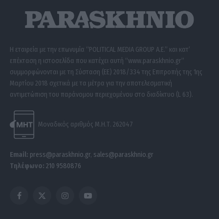
Η εταιρεία με την επωνυμία “POLITICAL MEDIA GROUP A.E.” και κατ’
επέκταση η ιστοσελίδα που κατέχει αυτή “www.paraskhnio.gr”
συμμορφώνονται με τη Σύσταση (ΕΕ) 2018/334 της Επιτροπής της 1ης
Μαρτίου 2018 σχετικά με τα μέτρα για την αποτελεσματική
αντιμετώπιση του παράνομου περιεχομένου στο διαδίκτυο (L 63).
Μοναδικός αριθμός Μ.Η.Τ. 262047
Email:
press@paraskhnio.gr
,
sales@paraskhnio.gr
Τηλέφωνο:
210 9580876
Facebook
X
Instagram
YouTube
(Twitter)