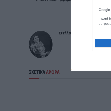
με 12 συνεχόμενα sold o
Google 
I want t
purpose
Στέλλα Λίταινα
ΣΧΕΤΙΚΑ
ΑΡΘΡΑ