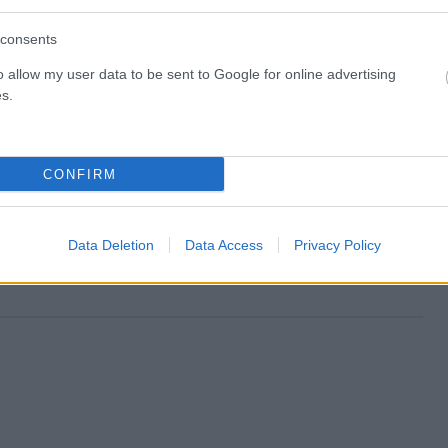
ut
απέρριψε όλες τις καταγγελίες κατά της Daily
consents
Mail
o allow my user data to be sent to Google for online advertising
s.
CONFIRM
Data Deletion
Data Access
Privacy Policy