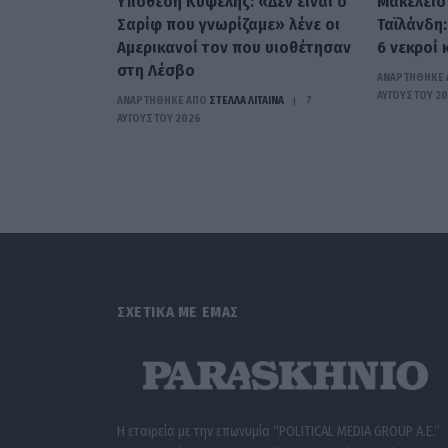
Υπόθεση Κυψέλης: «Δεν είναι ο
Μακελειό
Σαρίφ που γνωρίζαμε» λένε οι
Ταϊλάνδη:
Αμερικανοί τον που υιοθέτησαν
6 νεκροί 
στη Λέσβο
ΑΝΑΡΤΗΘΗΚΕ 
ΑΥΓΟΎΣΤΟΥ 2
ΑΝΑΡΤΗΘΗΚΕ ΑΠΟ
ΣΤΈΛΛΑ ΛΊΤΑΙΝΑ
7
ΑΥΓΟΎΣΤΟΥ 2026
ΣΧΕΤΙΚΑ ΜΕ ΕΜΑΣ
Η εταιρεία με την επωνυμία “POLITICAL MEDIA GROUP A.E.”