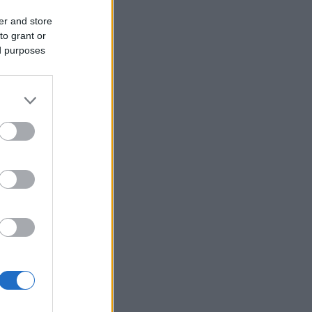
er and store
to grant or
ed purposes