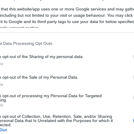
στο επίκεντρο θα βρεθούν οι εξελίξεις στον πόλεμο της
ς διαδικασίας.
 that this website/app uses one or more Google services and may gath
including but not limited to your visit or usage behaviour. You may click 
 to Google and its third-party tags to use your data for below specifi
 Μαρκ Ρούτε, ανακοίνωσε νέο επενδυτικό πρόγραμμα
ogle consent section.
ν ενίσχυση των δυνατοτήτων της Συμμαχίας στον τομέα
με ορίζοντα υλοποίησης την επόμενη πενταετία.
l Data Processing Opt Outs
o opt-out of the Sharing of my personal data.
In
Ερντογάν
Σύνοδος Κορυφής του ΝΑΤΟ
o opt-out of the Sale of my Personal Data.
In
to opt-out of processing my Personal Data for Targeted
ing.
Facebook
Twitter
Pinterest
LinkedIn
Tumblr
Email
In
o opt-out of Collection, Use, Retention, Sale, and/or Sharing
ersonal Data that Is Unrelated with the Purposes for which it
lected.
ΡΟ
ΕΠΌΜΕΝΟ ΆΡΘΡΟ
Out
ay
Βαριά δικαστική ήττα για τον Χάρι: Το δικαστήριο