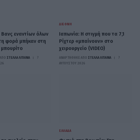
ΔΙΕΘΝΉ
ι Βανς εναντίων όλων
Ιαπωνία: Η στιγμή που τα 7,1
 τη φορά μπήκαν στη
Ρίχτερ «μπαίνουν» στο
 μπουρίτο
χειρουργείο (VIDEO)
ΑΠΟ
ΣΤΈΛΛΑ ΛΊΤΑΙΝΑ
7
ΑΝΑΡΤΗΘΗΚΕ ΑΠΟ
ΣΤΈΛΛΑ ΛΊΤΑΙΝΑ
7
026
ΑΥΓΟΎΣΤΟΥ 2026
ΕΛΛΆΔΑ