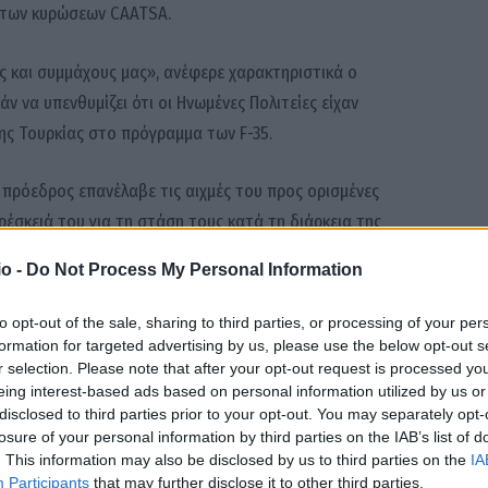
 των κυρώσεων CAATSA.
ς και συμμάχους μας», ανέφερε χαρακτηριστικά ο
ν να υπενθυμίζει ότι οι Ηνωμένες Πολιτείες είχαν
ης Τουρκίας στο πρόγραμμα των F-35.
ς πρόεδρος επανέλαβε τις αιχμές του προς ορισμένες
έσκειά του για τη στάση τους κατά τη διάρκεια της
 ρόλο της Τουρκίας, χαρακτηρίζοντάς την «πιστό σύμμαχο»
o -
Do Not Process My Personal Information
χρεώσεις.
to opt-out of the sale, sharing to third parties, or processing of your per
τημα της Γροιλανδίας, υποστηρίζοντας πως οι Ηνωμένες
formation for targeted advertising by us, please use the below opt-out s
r selection. Please note that after your opt-out request is processed y
ς περιοχής αντί της Δανίας, επαναφέροντας μία θέση που
eing interest-based ads based on personal information utilized by us or
disclosed to third parties prior to your opt-out. You may separately opt-
losure of your personal information by third parties on the IAB’s list of
ται να συνεχιστεί με τη συνάντηση του Αμερικανού
. This information may also be disclosed by us to third parties on the
IA
Participants
that may further disclose it to other third parties.