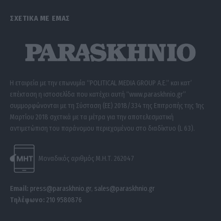
ΣΧΕΤΙΚΑ ΜΕ ΕΜΑΣ
Η εταιρεία με την επωνυμία “POLITICAL MEDIA GROUP A.E.” και κατ’
επέκταση η ιστοσελίδα που κατέχει αυτή “www.paraskhnio.gr”
συμμορφώνονται με τη Σύσταση (ΕΕ) 2018/334 της Επιτροπής της 1ης
Μαρτίου 2018 σχετικά με τα μέτρα για την αποτελεσματική
αντιμετώπιση του παράνομου περιεχομένου στο διαδίκτυο (L 63).
Μοναδικός αριθμός Μ.Η.Τ. 262047
Email:
press@paraskhnio.gr
,
sales@paraskhnio.gr
Τηλέφωνο:
210 9580876