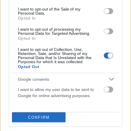
use your data for below specified purposes in below Google
consent section.
I want to opt-out of the Sale of my
Personal Data.
ΔΙΕΘΝΉ
Opted In
Συνομιλίες με τις ΗΠΑ δεν θα γίνουν, όσο παραβιάζεται
I want to opt-out of processing my
μία μεταβατική συμφωνία, δήλωσε ο Ιρανός υπουργός
Personal Data for Targeted Advertising.
Opted In
των Εξωτερικών Αμπάς Αραγτσί
ΑΝΑΡΤΗΘΗΚΕ ΑΠΟ
ΕΛΕΑΝΑ ΖΑΜΠΑΡΑ
9 ΑΥΓΟΎΣΤΟΥ 2026
I want to opt-out of Collection, Use,
Retention, Sale, and/or Sharing of my
Personal Data that Is Unrelated with the
Purposes for which it was collected.
Opted Out
Google consents
I want to allow my user data to be sent to
Google for online advertising purposes.
CONFIRM