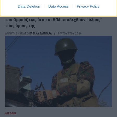
ΔΙΕΘΝΉ
Data Deletion
Data Access
Privacy Policy
Η Τεχεράνη θα διατηρήσει τον αποκλεισμό των Στενών
του Ορμούζ έως ότου οι ΗΠΑ αποδεχθούν “όλους”
τους όρους της
ΑΝΑΡΤΗΘΗΚΕ ΑΠΟ
ΕΛΕΑΝΑ ΖΑΜΠΑΡΑ
9 ΑΥΓΟΎΣΤΟΥ 2026
ΔΙΕΘΝΉ