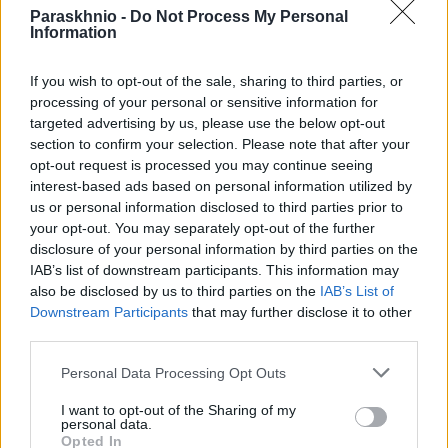
Paraskhnio -
Do Not Process My Personal
Information
If you wish to opt-out of the sale, sharing to third parties, or
ΔΙΕΘΝΉ
processing of your personal or sensitive information for
Μεγάλη φωτιά στην Αλβανία: Πύρινο μέτωπο έφτασε
targeted advertising by us, please use the below opt-out
κοντά σε σπίτια – Εκκενώθηκαν χωριά στην περιοχή
section to confirm your selection. Please note that after your
opt-out request is processed you may continue seeing
της Κρούγια (Video)
interest-based ads based on personal information utilized by
ΑΝΑΡΤΗΘΗΚΕ ΑΠΟ
DKATSAMADOU
9 ΑΥΓΟΎΣΤΟΥ 2026
us or personal information disclosed to third parties prior to
your opt-out. You may separately opt-out of the further
disclosure of your personal information by third parties on the
IAB’s list of downstream participants. This information may
also be disclosed by us to third parties on the
IAB’s List of
Downstream Participants
that may further disclose it to other
third parties.
Please note that this website/app uses one or more Google
Personal Data Processing Opt Outs
services and may gather and store information including but
not limited to your visit or usage behaviour. You may click to
I want to opt-out of the Sharing of my
personal data.
grant or deny consent to Google and its third-party tags to
Opted In