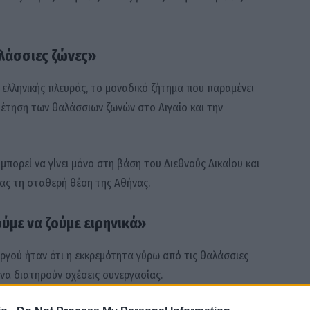
αλάσσιες ζώνες»
 ελληνικής πλευράς, το μοναδικό ζήτημα που παραμένει
θέτηση των θαλάσσιων ζωνών στο Αιγαίο και την
μπορεί να γίνει μόνο στη βάση του Διεθνούς Δικαίου και
ας τη σταθερή θέση της Αθήνας.
ύμε να ζούμε ειρηνικά»
γού ήταν ότι η εκκρεμότητα γύρω από τις θαλάσσιες
 να διατηρούν σχέσεις συνεργασίας.