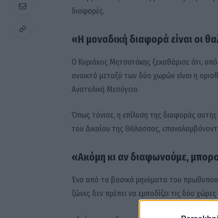
διαφορές.
«Η μοναδική διαφορά είναι οι θ
Ο Κυριάκος Μητσοτάκης ξεκαθάρισε ότι, από
ανοικτό μεταξύ των δύο χωρών είναι η οριο
Ανατολική Μεσόγειο.
Όπως τόνισε, η επίλυση της διαφοράς αυτής 
του Δικαίου της Θάλασσας, επαναλαμβάνοντ
«Ακόμη κι αν διαφωνούμε, μπορο
Ένα από τα βασικά μηνύματα του πρωθυπουρ
ζώνες δεν πρέπει να εμποδίζει τις δύο χώρες