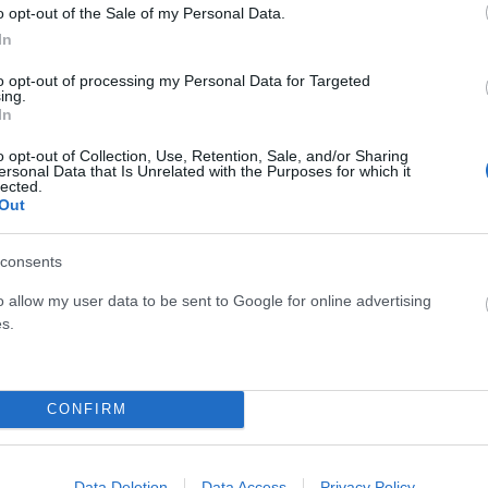
o opt-out of the Sale of my Personal Data.
α στο μεταναστευτικό, την ενίσχυση του διασυνοριακού
In
ος
visa express
, μέσω του οποίου χιλιάδες Τούρκοι πολίτες
ύ Αιγαίου.
to opt-out of processing my Personal Data for Targeted
ing.
In
ς Τουρκίας
o opt-out of Collection, Use, Retention, Sale, and/or Sharing
ersonal Data that Is Unrelated with the Purposes for which it
lected.
η την Τουρκία για τη διοργάνωση της Συνόδου Κορυφής
Out
ν τουρκική φιλοξενία.
consents
δο Κορυφής και προσωπικά είμαι πάντα ευχαριστημένος
o allow my user data to be sent to Google for online advertising
s.
τουρκικό τηλεοπτικό δίκτυο πραγματοποιήθηκε λίγες ώρες
casus belli
, τις τουρκικές επιδιώξεις για τα
F-35
και την
CONFIRM
ώνοντας την προσπάθεια της Αθήνας να διατηρήσει
 Άγκυρα, χωρίς να μεταβάλλει τις πάγιες ελληνικές θέσεις
Data Deletion
Data Access
Privacy Policy