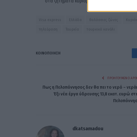
στα ζητήματα κυριαρχίας και διεθνούς δικαίο
Visa express
Ελλάδα
θαλάσσιες ζώνες
Κυριά
τηλεόραση
Τουρκία
τουρκικό κανάλι
ΚΟΙΝΟΠΟΊΗΣΗ
ΠΡΟΗΓΟΎΜΕΝΟ ΆΡΘ
Πως η Πελοπόννησος δεν θα πει το νερό – νεράκ
Έξι νέα έργα ύδρευσης 13,8 εκατ. ευρώ στ
Πελοπόννη
dkatsamadou