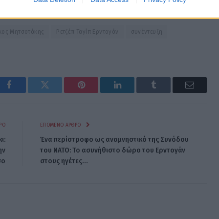
υ.
κος Μητσοτάκης
Ρετζέπ Ταγίπ Ερντογάν
συνέντευξη
Facebook
Twitter
Pinterest
LinkedIn
Tumblr
Email
ΡΟ
ΕΠΌΜΕΝΟ ΆΡΘΡΟ
ι:
Ένα περίστροφο ως αναμνηστικό της Συνόδου
ην
του ΝΑΤΟ: Το ασυνήθιστο δώρο του Ερντογάν
σο
στους ηγέτες…