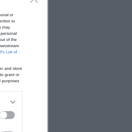
sonal or
ection to
ou may
 personal
out of the
 downstream
B’s List of
er and store
to grant or
ed purposes