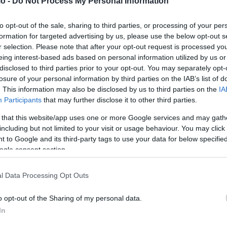
o -
Do Not Process My Personal Information
 ένα ζήτημα που μας απασχολεί από τη δεκαετία του 1970,
πάρχουμε ειρηνικά και να εργαζόμαστε από κοινού σε όλα
to opt-out of the sale, sharing to third parties, or processing of your per
ανέφερε χαρακτηριστικά.
formation for targeted advertising by us, please use the below opt-out s
r selection. Please note that after your opt-out request is processed y
ντογάν
eing interest-based ads based on personal information utilized by us or
disclosed to third parties prior to your opt-out. You may separately opt-
losure of your personal information by third parties on the IAB’s list of
 πρόθεσή του να συνεχίσει τη συνεργασία με τον
. This information may also be disclosed by us to third parties on the
IA
οντας ότι τα τελευταία χρόνια έχει καταγραφεί πρόοδος
Participants
that may further disclose it to other third parties.
 that this website/app uses one or more Google services and may gath
including but not limited to your visit or usage behaviour. You may click 
τουργική, εποικοδομητική και παραγωγική σχέση με τον
 to Google and its third-party tags to use your data for below specifi
ogle consent section.
 και στο πνεύμα της Διακήρυξης των Αθηνών που
l Data Processing Opt Outs
ν τουρισμό
o opt-out of the Sharing of my personal data.
In
ά βήματα που έχουν γίνει στις διμερείς σχέσεις,